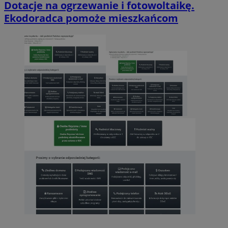
Dotacje na ogrzewanie i fotowoltaikę.
Ekodoradca pomoże mieszkańcom