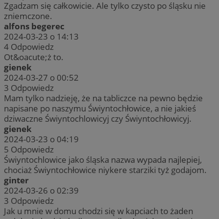
Zgadzam się całkowicie. Ale tylko czysto po śląsku nie
zniemczone.
alfons begerec
2024-03-23 o 14:13
4
Odpowiedz
Ot&oacute;ż to.
gienek
2024-03-27 o 00:52
3
Odpowiedz
Mam tylko nadzieję, że na tabliczce na pewno będzie
napisane po naszymu Świyntochłowice, a nie jakieś
dziwaczne Świyntochlowicyj czy Świyntochłowicyj.
gienek
2024-03-23 o 04:19
5
Odpowiedz
Świyntochlowice jako śląska nazwa wypada najlepiej,
chociaż Świyntochłowice niykere starziki tyż godajom.
ginter
2024-03-26 o 02:39
3
Odpowiedz
Jak u mnie w domu chodzi się w kapciach to żaden