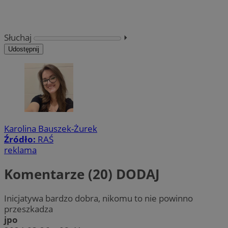
Słuchaj
⏵︎
Udostępnij
Karolina Bauszek-Żurek
Źródło:
RAŚ
reklama
Komentarze (20)
DODAJ
Inicjatywa bardzo dobra, nikomu to nie powinno
przeszkadza
jpo