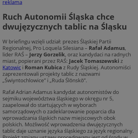
reklama
Ruch Autonomii Śląska chce
dwujęzycznych tablic na Śląsku
W briefingu wzięli udział: prezes Śląskiej Partii
Regionalnej, Pro Loquela Silesiana –
Rafał Adamus
,
lider RAŚ –
Jerzy Gorzelik
, oraz kandydaci na radnych
miast, popierani przez RAŚ:
Jacek Tomaszewski
z
Katowic
i
Roman Kubica
z Rudy Śląskiej. Autonomiści
zaprezentowali projekty tablic z nazwami
„Świyntochlowice” i „Ruda Ślōnskŏ”.
Rafał Adrian Adamus kandydat autonomistów do
sejmiku województwa śląskiego w okręgu nr 5,
zaapelował do startujących w wyborach
samorządowych o zadeklarowanie poparcia dla
wprowadzania śląskich nazw miejscowych obok
polskich. Możliwość wprowadzenia dwujęzycznych
tablic daje uznanie języka śląskiego za język regionalny.
Projekt zmiany ustawy procedowany jest od środy w