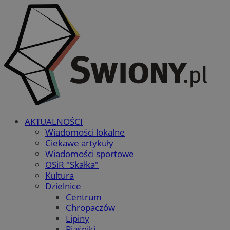
AKTUALNOŚCI
Wiadomości lokalne
Ciekawe artykuły
Wiadomości sportowe
OSiR "Skałka"
Kultura
Dzielnice
Centrum
Chropaczów
Lipiny
Piaśniki