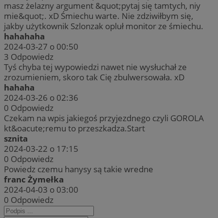
masz żelazny argument &quot;pytaj się tamtych, niy
mie&quot;. xD Śmiechu warte. Nie zdziwiłbym się,
jakby użytkownik Szlonzak opluł monitor ze śmiechu.
hahahaha
2024-03-27 o 00:50
3
Odpowiedz
Tyś chyba tej wypowiedzi nawet nie wysłuchał ze
zrozumieniem, skoro tak Cię zbulwersowała. xD
hahaha
2024-03-26 o 02:36
0
Odpowiedz
Czekam na wpis jakiegoś przyjezdnego czyli GOROLA
kt&oacute;remu to przeszkadza.Start
sznita
2024-03-22 o 17:15
0
Odpowiedz
Powiedz czemu hanysy są takie wredne
franc Żymełka
2024-04-03 o 03:00
0
Odpowiedz