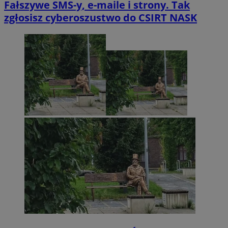
Fałszywe SMS-y, e-maile i strony. Tak
zgłosisz cyberoszustwo do CSIRT NASK