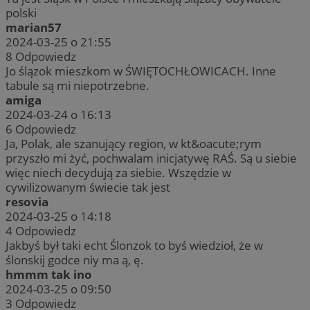
polski
marian57
2024-03-25 o 21:55
8
Odpowiedz
Jo ślązok mieszkom w ŚWIĘTOCHŁOWICACH. Inne
tabule są mi niepotrzebne.
amiga
2024-03-24 o 16:13
6
Odpowiedz
Ja, Polak, ale szanujący region, w kt&oacute;rym
przyszło mi żyć, pochwalam inicjatywę RAŚ. Są u siebie
więc niech decydują za siebie. Wszędzie w
cywilizowanym świecie tak jest
resovia
2024-03-25 o 14:18
4
Odpowiedz
Jakbyś był taki echt Ślonzok to byś wiedzioł, że w
ślonskij godce niy ma ą, ę.
hmmm tak ino
2024-03-25 o 09:50
3
Odpowiedz