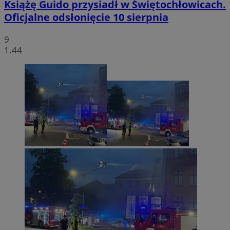
Książę Guido przysiadł w Świętochłowicach.
Oficjalne odsłonięcie 10 sierpnia
9
1.44