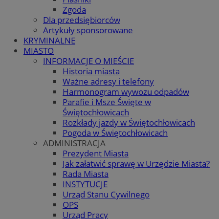
Zgoda
Dla przedsiębiorców
Artykuły sponsorowane
KRYMINALNE
MIASTO
INFORMACJE O MIEŚCIE
Historia miasta
Ważne adresy i telefony
Harmonogram wywozu odpadów
Parafie i Msze Święte w
Świętochłowicach
Rozkłady jazdy w Świętochłowicach
Pogoda w Świętochłowicach
ADMINISTRACJA
Prezydent Miasta
Jak załatwić sprawę w Urzędzie Miasta?
Rada Miasta
INSTYTUCJE
Urząd Stanu Cywilnego
OPS
Urząd Pracy