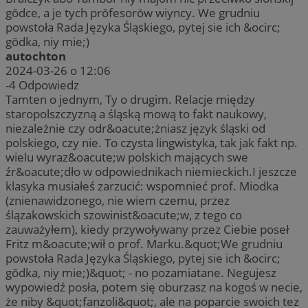
gŏdce, a je tych prŏfesorōw wiyncy. We grudniu
powstoła Rada Języka Śląskiego, pytej sie ich &ocirc;
gŏdka, niy mie;)
autochton
2024-03-26 o 12:06
-4
Odpowiedz
Tamten o jednym, Ty o drugim. Relacje między
staropolszczyzną a śląską mową to fakt naukowy,
niezależnie czy odr&oacute;żniasz język śląski od
polskiego, czy nie. To czysta lingwistyka, tak jak fakt np.
wielu wyraz&oacute;w polskich mających swe
źr&oacute;dło w odpowiednikach niemieckich.I jeszcze
klasyka musiałeś zarzucić: wspomnieć prof. Miodka
(znienawidzonego, nie wiem czemu, przez
ślązakowskich szowinist&oacute;w, z tego co
zauważyłem), kiedy przywoływany przez Ciebie poseł
Fritz m&oacute;wił o prof. Marku.&quot;We grudniu
powstoła Rada Języka Śląskiego, pytej sie ich &ocirc;
gŏdka, niy mie;)&quot; - no pozamiatane. Negujesz
wypowiedź posła, potem się oburzasz na kogoś w necie,
że niby &quot;fanzoli&quot;, ale na poparcie swoich tez