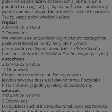
polok nie będzie łaził w strzewikach a jak mu się nie
podobo to na cug i w [...]. Są my na Śląsku i powinni my
gwara szanować wszyndzie w mieście szkołach parkach.
Tak by każdy polok wiedzioł kaj jest.
frądzel
2024-03-25 o 16:54
2
Odpowiedz
We welōnku &quot;podziynkujymy&quot; szczegōlnie
posłowi Fritzowi ze Kōnfy, kery płomiynnōm
przemowōm we Syjmie dowodziōł, że Ślōnzŏki sōm
barzi polskie &ocirc;d Polŏkōw. Strzōdkowym palcym :)
autochton
2024-03-22 o 19:55
-4
Odpowiedz
Chopie, ino on mioł recht. Do tego nauka
językoznawstwa doszła już dawno temu. Poczytaj o
historii ślunskiyj godki jej relacji do polszczyzny.
szlonzak
2024-03-26 o 02:56
3
Odpowiedz
Jak bydziesz suchoł ino Miodka to tak bydziesz fanzolōł,
Bralczyk abo Tambor niy majōm nic przeciwko ślōnskij