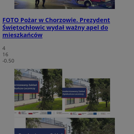
FOTO
Pożar w Chorzowie. Prezydent
Świętochłowic wydał ważny apel do
mieszkańców
4
16
-0.50