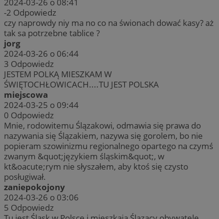
2024-03-26 o 08:41
-2
Odpowiedz
czy naprowdy niy ma no co na świonach dować kasy? aż
tak sa potrzebne tablice ?
jorg
2024-03-26 o 06:44
3
Odpowiedz
JESTEM POLKĄ MIESZKAM W
ŚWIĘTOCHŁOWICACH....TU JEST POLSKA
miejscowa
2024-03-25 o 09:44
0
Odpowiedz
Mnie, rodowitemu Ślązakowi, odmawia się prawa do
nazywania się Ślązakiem, nazywa się gorolem, bo nie
popieram szowinizmu regionalnego opartego na czymś
zwanym &quot;językiem śląskim&quot;, w
kt&oacute;rym nie słyszałem, aby ktoś się czysto
posługiwał.
zaniepokojony
2024-03-26 o 03:06
5
Odpowiedz
Tu jest Śląsk w Polsce i mieszkają Ślązacy obywatele