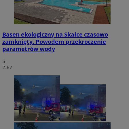
Basen ekologiczny na Skałce czasowo
zamknięty. Powodem przekroczenie
parametrów wody
5
2.67