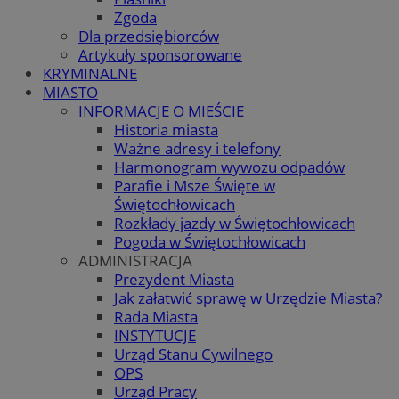
Zgoda
Dla przedsiębiorców
Artykuły sponsorowane
KRYMINALNE
MIASTO
INFORMACJE O MIEŚCIE
Historia miasta
Ważne adresy i telefony
Harmonogram wywozu odpadów
Parafie i Msze Święte w
Świętochłowicach
Rozkłady jazdy w Świętochłowicach
Pogoda w Świętochłowicach
ADMINISTRACJA
Prezydent Miasta
Jak załatwić sprawę w Urzędzie Miasta?
Rada Miasta
INSTYTUCJE
Urząd Stanu Cywilnego
OPS
Urząd Pracy