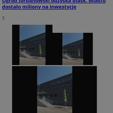
Ogród Jordanowski odzyska blask. Miasto
dostało miliony na inwestycję
3