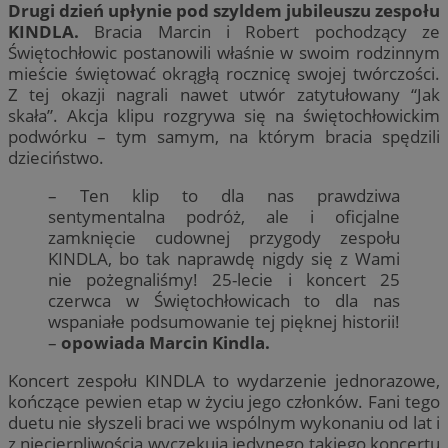
Drugi dzień upłynie pod szyldem jubileuszu zespołu
KINDLA.
Bracia Marcin i Robert pochodzący ze
Świętochłowic postanowili właśnie w swoim rodzinnym
mieście świętować okrągłą rocznicę swojej twórczości.
Z tej okazji nagrali nawet utwór zatytułowany “Jak
skała”. Akcja klipu rozgrywa się na świętochłowickim
podwórku – tym samym, na którym bracia spędzili
dzieciństwo.
– Ten klip to dla nas prawdziwa
sentymentalna podróż, ale i oficjalne
zamknięcie cudownej przygody zespołu
KINDLA, bo tak naprawdę nigdy się z Wami
nie pożegnaliśmy! 25-lecie i koncert 25
czerwca w Świętochłowicach to dla nas
wspaniałe podsumowanie tej pięknej historii!
–
opowiada Marcin Kindla.
Koncert zespołu KINDLA to wydarzenie jednorazowe,
kończące pewien etap w życiu jego członków. Fani tego
duetu nie słyszeli braci we wspólnym wykonaniu od lat i
z niecierpliwością wyczekują jedynego takiego koncertu