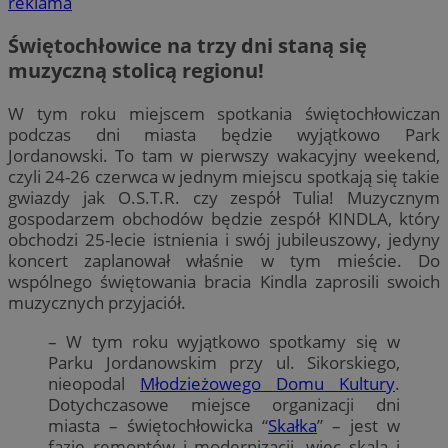
reklama
Świętochłowice na trzy dni staną się
muzyczną stolicą regionu!
W tym roku miejscem spotkania świętochłowiczan
podczas dni miasta będzie wyjątkowo Park
Jordanowski. To tam w pierwszy wakacyjny weekend,
czyli 24-26 czerwca w jednym miejscu spotkają się takie
gwiazdy jak O.S.T.R. czy zespół Tulia! Muzycznym
gospodarzem obchodów będzie zespół KINDLA, który
obchodzi 25-lecie istnienia i swój jubileuszowy, jedyny
koncert zaplanował właśnie w tym mieście. Do
wspólnego świętowania bracia Kindla zaprosili swoich
muzycznych przyjaciół.
– W tym roku wyjątkowo spotkamy się w
Parku Jordanowskim przy ul. Sikorskiego,
nieopodal
Młodzieżowego Domu Kultury
.
Dotychczasowe miejsce organizacji dni
miasta – świętochłowicka “
Skałka
” – jest w
fazie remontów i modernizacji, więc skala i