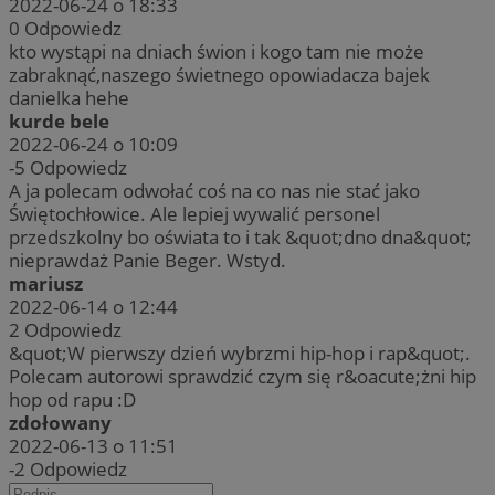
2022-06-24 o 18:33
0
Odpowiedz
kto wystąpi na dniach świon i kogo tam nie może
zabraknąć,naszego świetnego opowiadacza bajek
danielka hehe
kurde bele
2022-06-24 o 10:09
-5
Odpowiedz
A ja polecam odwołać coś na co nas nie stać jako
Świętochłowice. Ale lepiej wywalić personel
przedszkolny bo oświata to i tak &quot;dno dna&quot;
nieprawdaż Panie Beger. Wstyd.
mariusz
2022-06-14 o 12:44
2
Odpowiedz
&quot;W pierwszy dzień wybrzmi hip-hop i rap&quot;.
Polecam autorowi sprawdzić czym się r&oacute;żni hip
hop od rapu :D
zdołowany
2022-06-13 o 11:51
-2
Odpowiedz