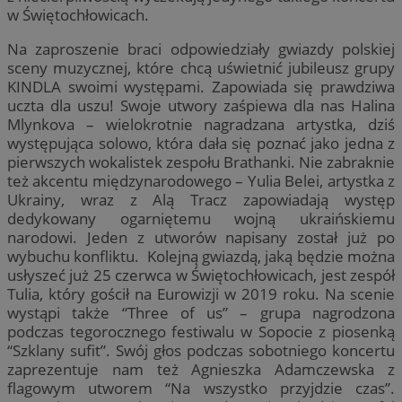
w Świętochłowicach.
Na zaproszenie braci odpowiedziały gwiazdy polskiej
sceny muzycznej, które chcą uświetnić jubileusz grupy
KINDLA swoimi występami. Zapowiada się prawdziwa
uczta dla uszu! Swoje utwory zaśpiewa dla nas Halina
Mlynkova – wielokrotnie nagradzana artystka, dziś
występująca solowo, która dała się poznać jako jedna z
pierwszych wokalistek zespołu Brathanki. Nie zabraknie
też akcentu międzynarodowego – Yulia Belei, artystka z
Ukrainy, wraz z Alą Tracz zapowiadają występ
dedykowany ogarniętemu wojną ukraińskiemu
narodowi. Jeden z utworów napisany został już po
wybuchu konfliktu. Kolejną gwiazdą, jaką będzie można
usłyszeć już 25 czerwca w Świętochłowicach, jest zespół
Tulia, który gościł na Eurowizji w 2019 roku. Na scenie
wystąpi także “Three of us” – grupa nagrodzona
podczas tegorocznego festiwalu w Sopocie z piosenką
“Szklany sufit”. Swój głos podczas sobotniego koncertu
zaprezentuje nam też Agnieszka Adamczewska z
flagowym utworem “Na wszystko przyjdzie czas”.