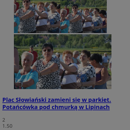
Plac Słowiański zamieni się w parkiet.
Potańcówka pod chmurką w Lipinach
2
1.50