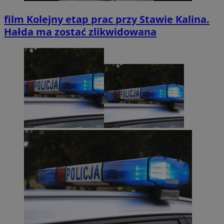
film
Kolejny etap prac przy Stawie Kalina.
Hałda ma zostać zlikwidowana