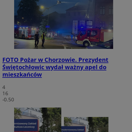
FOTO
Pożar w Chorzowie. Prezydent
Świętochłowic wydał ważny apel do
mieszkańców
4
16
-0.50