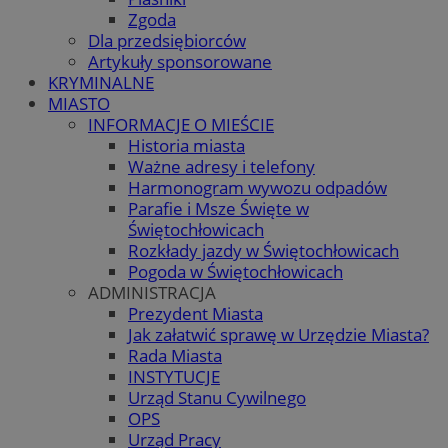
Zgoda
Dla przedsiębiorców
Artykuły sponsorowane
KRYMINALNE
MIASTO
INFORMACJE O MIEŚCIE
Historia miasta
Ważne adresy i telefony
Harmonogram wywozu odpadów
Parafie i Msze Święte w
Świętochłowicach
Rozkłady jazdy w Świętochłowicach
Pogoda w Świętochłowicach
ADMINISTRACJA
Prezydent Miasta
Jak załatwić sprawę w Urzędzie Miasta?
Rada Miasta
INSTYTUCJE
Urząd Stanu Cywilnego
OPS
Urząd Pracy