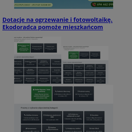
Dotacje na ogrzewanie i fotowoltaikę.
Ekodoradca pomoże mieszkańcom