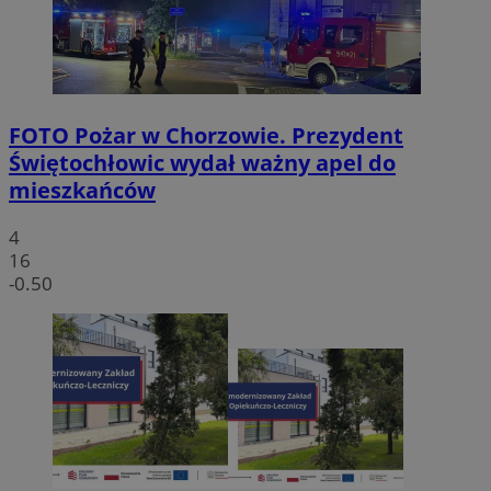
FOTO
Pożar w Chorzowie. Prezydent
Świętochłowic wydał ważny apel do
mieszkańców
4
16
-0.50