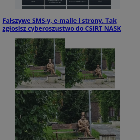
Fałszywe SMS-y, e-maile i strony. Tak
zgłosisz cyberoszustwo do CSIRT NASK