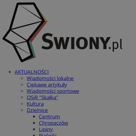
AKTUALNOŚCI
Wiadomości lokalne
Ciekawe artykuły
Wiadomości sportowe
OSiR "Skałka"
Kultura
Dzielnice
Centrum
Chropaczów
Lipiny
Piaśniki