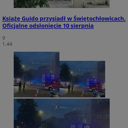
Książę Guido przysiadł w Świętochłowicach.
Oficjalne odsłonięcie 10 sierpnia
9
1.44