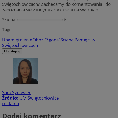
Świętochłowicach? Zachęcamy do komentowania i do
zapoznania się z innymi artykułami na swiony.pl.
Słuchaj
⏵︎
Tagi:
Upamiętnienie
Obóz "Zgoda"
Ściana Pamięci w
Świętochłowicach
Udostępnij
Sara Synowiec
Źródło:
UM Świętochłowice
reklama
Dodaj komentarz