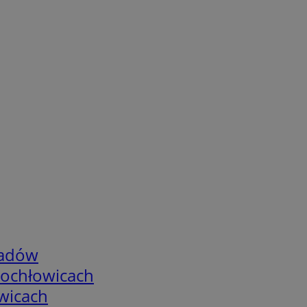
adów
tochłowicach
wicach