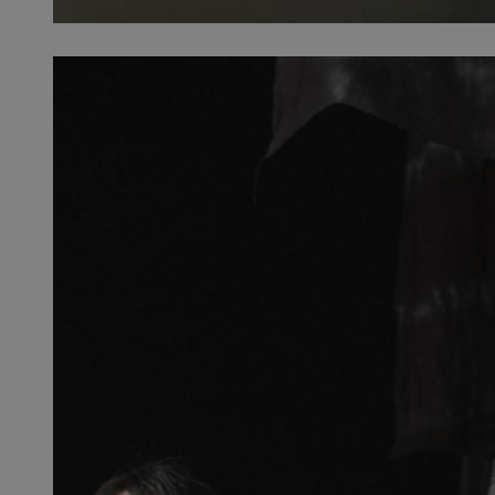
openstat_1gz8lx8d
_ga_DEDM2KCVWQ
_ga
VISITOR_INFO1_LIV
_clsk
ustat_6nfvwhmzau
_clsk
MUID
FCCDCF
__eoi