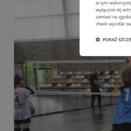
w tym wykorzysty
wyłącznie tej wi
zamiast na zgodz
chwili wycofać s
POKAŻ SZCZ
Niezbędne
Ni
Niezbędne pliki cook
zarządzanie kontem. 
Nazwa