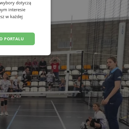
 wybory dotyczą
nym interesie
sz w każdej
DO PORTALU
esklasyfikowane
ane
owanie użytkownika i
j.