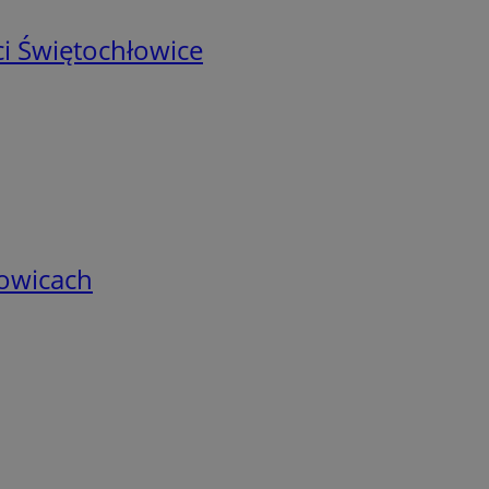
i Świętochłowice
łowicach