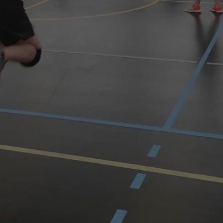
swiony.pl
1 rok
Ten plik cookie przechowuje identyfik
swiony.pl
1 rok
Ten plik cookie przechowuje identyfik
swiony.pl
1 rok
Ten plik cookie przechowuje identyfik
nt
4 tygodnie 2 dni
Ten plik cookie jest używany przez 
CookieScript
Script.com do zapamiętywania prefe
swiony.pl
zgody użytkownika na pliki cookie. J
aby baner cookie Cookie-Script.com 
METADATA
5 miesięcy 4
Ten plik cookie przechowuje informa
YouTube
tygodnie
użytkownika oraz jego preferencjac
.youtube.com
prywatności podczas korzystania z wi
wybory dotyczące polityki prywatnoś
zgody, zapewniając ich przestrzegan
wizytach. Dzięki temu użytkownik 
konfigurować swoich preferencji, co
zgodność z regulacjami ochrony dan
Polityce prywatności Google
Provider
/
Domena
Okres przechowywania
Provider
/
Okres
Opis
.youtube.com
5 miesięcy 4 tygodnie
Domena
przechowywania
Provider
/
Okres
Opis
Domena
przechowywania
1 rok
Powiązany z platformą reklamową banerów
OpenX
wydawców. Rejestruje, czy zostały wyświetl
Technologies
1 rok
Jest to własny plik co
Microsoft
reklamy. Podobno używane tylko do zwiększ
który zapewnia prawid
Inc.
Corporation
a nie do kierowania na użytkowników. Jako 
witryny.
reklama.silnet.pl
.c.bing.com