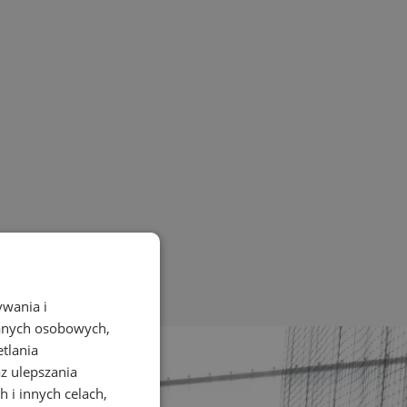
ywania i
danych osobowych,
etlania
az ulepszania
 i innych celach,