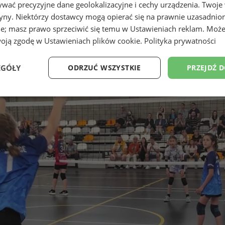
wać precyzyjne dane geolokalizacyjne i cechy urządzenia. Twoje
tryny. Niektórzy dostawcy mogą opierać się na prawnie uzasadnio
ie; masz prawo sprzeciwić się temu w
Ustawieniach reklam
. Może
woją zgodę w
Ustawieniach plików cookie
.
Polityka prywatności
EGÓŁY
ODRZUĆ WSZYSTKIE
PRZEJDŹ 
Wydajność
Targetowanie
Funkcjonalność
Ni
ezbędne
Wydajność
Targetowanie
Funkcjonalność
Niesklasyfikow
ie umożliwiają korzystanie z podstawowych funkcji strony internetowej, takich jak log
Bez niezbędnych plików cookie nie można prawidłowo korzystać ze strony internetowe
Provider
/
Okres
Opis
Domena
przechowywania