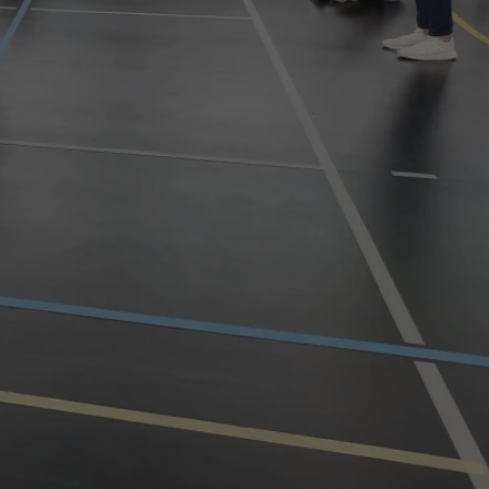
ator sesji.
ator sesji.
ator sesji.
usługę Cookie-
rencji dotyczących
est to konieczne,
działał poprawnie.
cje o zgodzie
h dotyczących
tryny. Rejestruje
ci i ustawień
ie w kolejnych
nie musi ponownie
 zwiększa wygodę i
ych.
Opis
 OpenX dla
one określone
okie Microsoft MSN,
enia skuteczności,
łowe działanie tej
plik cookie