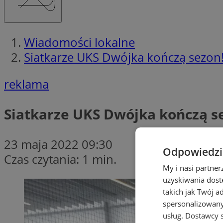
Wiadomości lokalne
Siatkarze UKS Dwójka kończą sezon
reklama
Siatkarze UKS Dwójka kończą s
23 maja 2022 09:30
Odpowiedzia
Czas czytania: 1 min.
My i nasi partne
uzyskiwania dost
takich jak Twój a
spersonalizowanyc
usług.
Dostawcy s