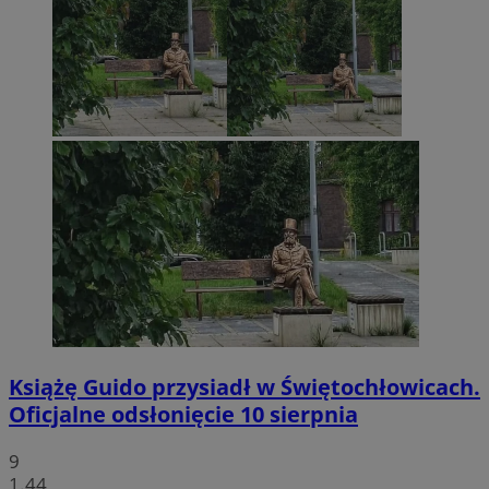
Książę Guido przysiadł w Świętochłowicach.
Oficjalne odsłonięcie 10 sierpnia
9
1.44