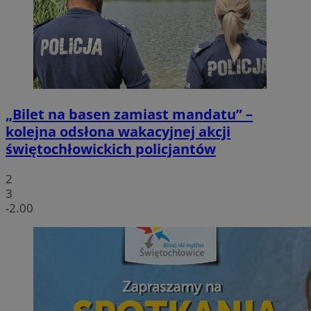
„Bilet na basen zamiast mandatu” –
kolejna odsłona wakacyjnej akcji
świętochłowickich policjantów
2
3
-2.00