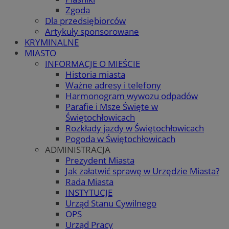
Zgoda
Dla przedsiębiorców
Artykuły sponsorowane
KRYMINALNE
MIASTO
INFORMACJE O MIEŚCIE
Historia miasta
Ważne adresy i telefony
Harmonogram wywozu odpadów
Parafie i Msze Święte w
Świętochłowicach
Rozkłady jazdy w Świętochłowicach
Pogoda w Świętochłowicach
ADMINISTRACJA
Prezydent Miasta
Jak załatwić sprawę w Urzędzie Miasta?
Rada Miasta
INSTYTUCJE
Urząd Stanu Cywilnego
OPS
Urząd Pracy