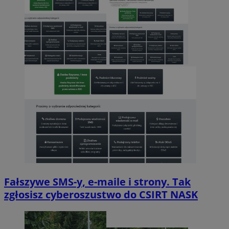
Fałszywe SMS-y, e-maile i strony. Tak
zgłosisz cyberoszustwo do CSIRT NASK