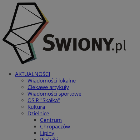
AKTUALNOŚCI
Wiadomości lokalne
Ciekawe artykuły
Wiadomości sportowe
OSiR "Skałka"
Kultura
Dzielnice
Centrum
Chropaczów
Lipiny
Piaśniki