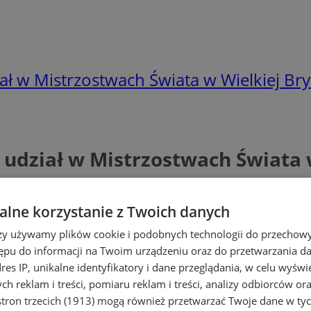
 w Mistrzostwach Świata w Wielkiej Bryt
dział w Mistrzostwach Świata w
lne korzystanie z Twoich danych
rzy używamy plików cookie i podobnych technologii do przechow
ępu do informacji na Twoim urządzeniu oraz do przetwarzania 
dres IP, unikalne identyfikatory i dane przeglądania, w celu wyświ
h reklam i treści, pomiaru reklam i treści, analizy odbiorców or
tron trzecich (1913)
mogą również przetwarzać Twoje dane w tych