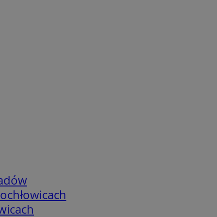
adów
tochłowicach
wicach