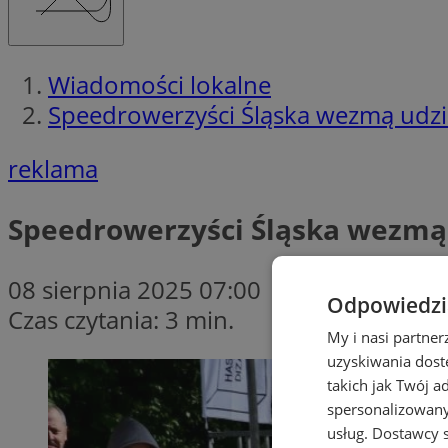
Wiadomości lokalne
Speedrowerzyści Śląska wezmą udział
reklama
Speedrowerzyści Śląska wezmą u
08 sierpnia 2025 07:00
Odpowiedzia
Czas czytania: 3 min.
My i nasi partne
uzyskiwania dost
takich jak Twój a
spersonalizowanyc
usług.
Dostawcy s