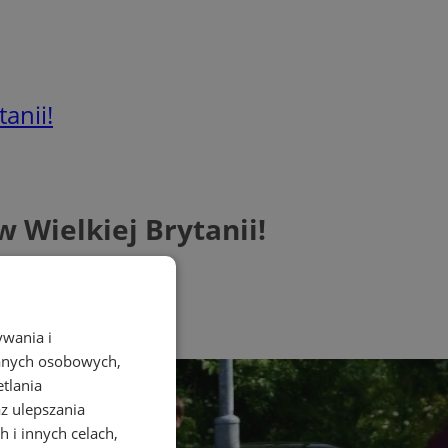
anii!
 Wielkiej Brytanii!
ywania i
danych osobowych,
etlania
az ulepszania
 i innych celach,