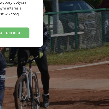
 wybory dotyczą
nym interesie
sz w każdej
DO PORTALU
esklasyfikowane
ane
owanie użytkownika i
j.