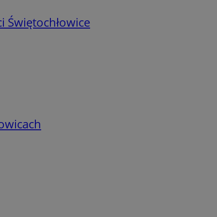
i Świętochłowice
łowicach