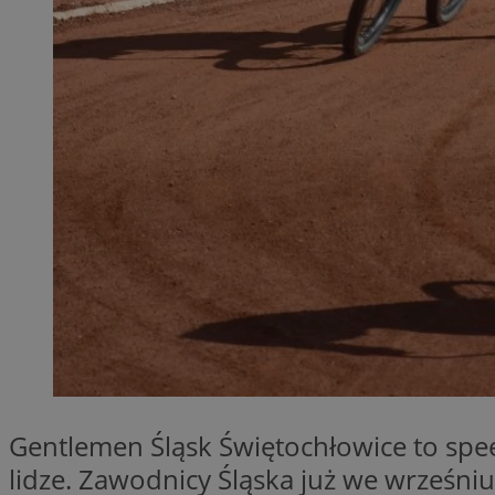
QeSessID
MvSessID
SessID
CookieScriptConse
VISITOR_PRIVACY_
Nazwa
Nazwa
__Secure-YNID
Nazwa
OAID
Gentlemen Śląsk Świętochłowice to sp
SRM_B
lidze. Zawodnicy Śląska już we wrześn