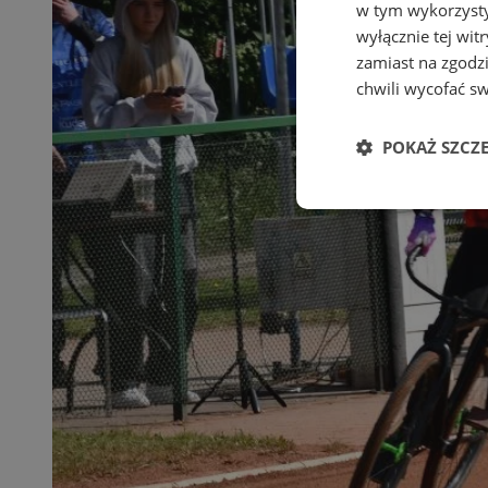
w tym wykorzysty
wyłącznie tej wi
zamiast na zgodz
chwili wycofać s
POKAŻ SZCZ
Niezbędne
Ni
Niezbędne pliki cook
zarządzanie kontem. 
Nazwa