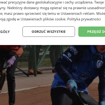
wać precyzyjne dane geolokalizacyjne i cechy urządzenia. Twoje
tryny. Niektórzy dostawcy mogą opierać się na prawnie uzasadnio
ie; masz prawo sprzeciwić się temu w
Ustawieniach reklam
. Może
woją zgodę w
Ustawieniach plików cookie
.
Polityka prywatności
EGÓŁY
ODRZUĆ WSZYSTKIE
PRZEJDŹ 
Wydajność
Targetowanie
Funkcjonalność
Ni
ezbędne
Wydajność
Targetowanie
Funkcjonalność
Niesklasyfikow
ie umożliwiają korzystanie z podstawowych funkcji strony internetowej, takich jak log
Bez niezbędnych plików cookie nie można prawidłowo korzystać ze strony internetowe
Provider
/
Okres
Opis
Domena
przechowywania