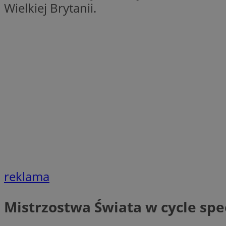
Wielkiej Brytanii.
openstat_1gz8lx8d
_ga_DEDM2KCVWQ
_ga
VISITOR_INFO1_LIV
_clsk
ustat_6nfvwhmzau
_clsk
MUID
reklama
FCCDCF
Mistrzostwa Świata w cycle s
__eoi