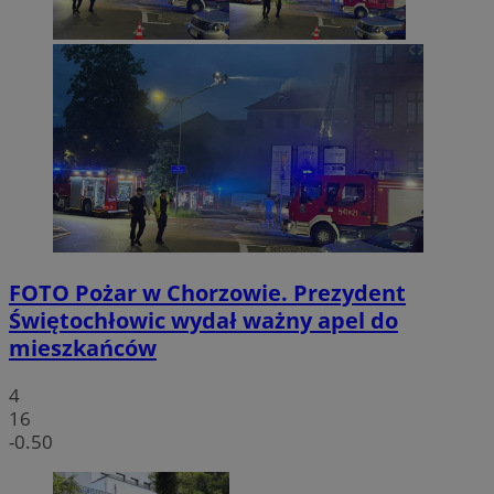
FOTO
Pożar w Chorzowie. Prezydent
Świętochłowic wydał ważny apel do
mieszkańców
4
16
-0.50