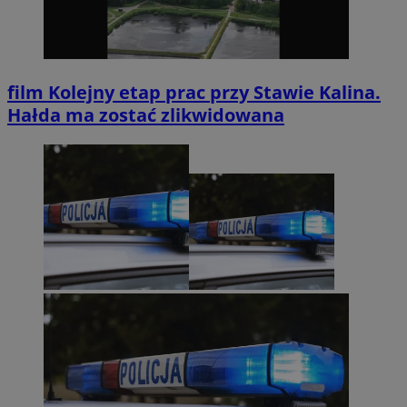
film
Kolejny etap prac przy Stawie Kalina.
Hałda ma zostać zlikwidowana