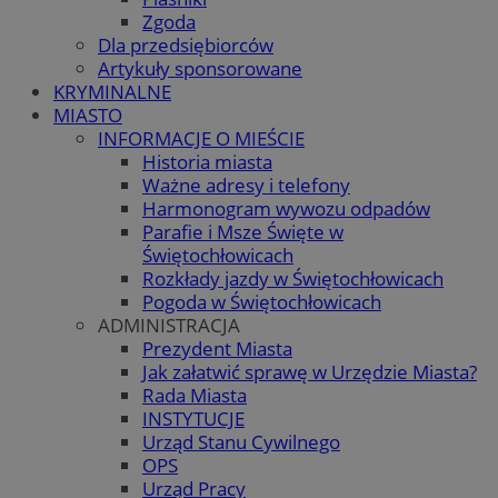
Zgoda
Dla przedsiębiorców
Artykuły sponsorowane
KRYMINALNE
MIASTO
INFORMACJE O MIEŚCIE
Historia miasta
Ważne adresy i telefony
Harmonogram wywozu odpadów
Parafie i Msze Święte w
Świętochłowicach
Rozkłady jazdy w Świętochłowicach
Pogoda w Świętochłowicach
ADMINISTRACJA
Prezydent Miasta
Jak załatwić sprawę w Urzędzie Miasta?
Rada Miasta
INSTYTUCJE
Urząd Stanu Cywilnego
OPS
Urząd Pracy