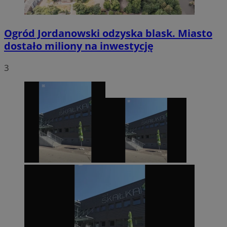
Ogród Jordanowski odzyska blask. Miasto
dostało miliony na inwestycję
3