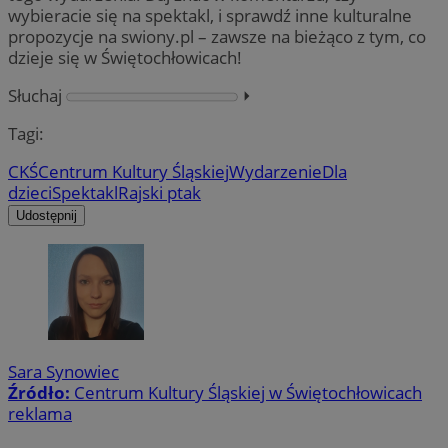
wybieracie się na spektakl, i sprawdź inne kulturalne
propozycje na swiony.pl – zawsze na bieżąco z tym, co
dzieje się w Świętochłowicach!
Słuchaj
⏵︎
Tagi:
CKŚ
Centrum Kultury Śląskiej
Wydarzenie
Dla
dzieci
Spektakl
Rajski ptak
Udostępnij
Sara Synowiec
Źródło:
Centrum Kultury Śląskiej w Świętochłowicach
reklama