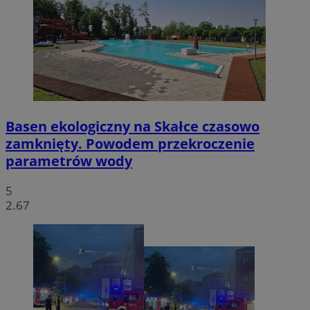
Basen ekologiczny na Skałce czasowo
zamknięty. Powodem przekroczenie
parametrów wody
5
2.67