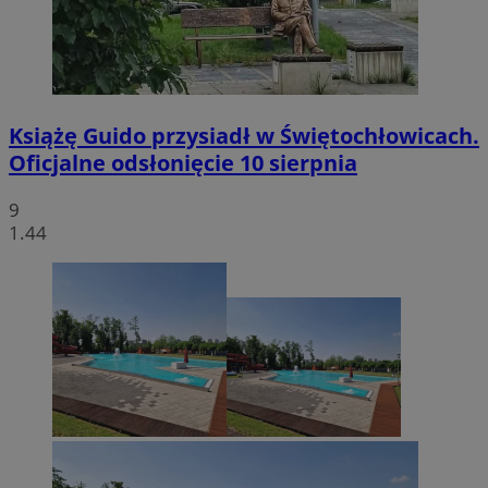
Książę Guido przysiadł w Świętochłowicach.
Oficjalne odsłonięcie 10 sierpnia
9
1.44