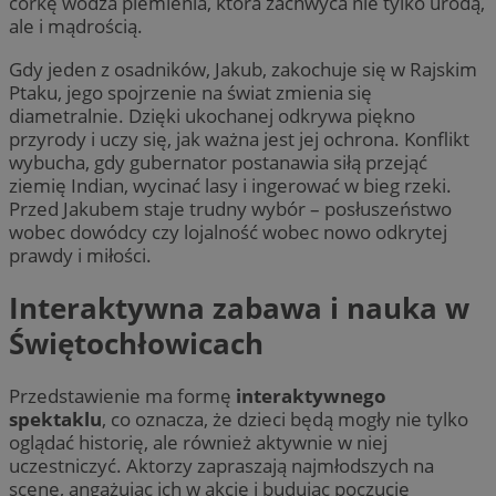
córkę wodza plemienia, która zachwyca nie tylko urodą,
ale i mądrością.
Gdy jeden z osadników, Jakub, zakochuje się w Rajskim
Ptaku, jego spojrzenie na świat zmienia się
diametralnie. Dzięki ukochanej odkrywa piękno
przyrody i uczy się, jak ważna jest jej ochrona. Konflikt
wybucha, gdy gubernator postanawia siłą przejąć
ziemię Indian, wycinać lasy i ingerować w bieg rzeki.
Przed Jakubem staje trudny wybór – posłuszeństwo
wobec dowódcy czy lojalność wobec nowo odkrytej
prawdy i miłości.
Interaktywna zabawa i nauka w
Świętochłowicach
Przedstawienie ma formę
interaktywnego
spektaklu
, co oznacza, że dzieci będą mogły nie tylko
oglądać historię, ale również aktywnie w niej
uczestniczyć. Aktorzy zapraszają najmłodszych na
scenę, angażując ich w akcję i budując poczucie