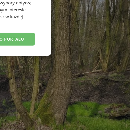
 wybory dotyczą
nym interesie
sz w każdej
DO PORTALU
esklasyfikowane
ane
owanie użytkownika i
j.