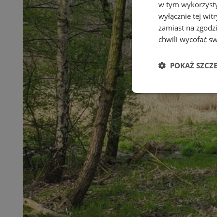
w tym wykorzysty
wyłącznie tej wi
zamiast na zgodz
chwili wycofać s
POKAŻ SZCZ
Niezbędne
Ni
Niezbędne pliki cook
zarządzanie kontem. 
Nazwa