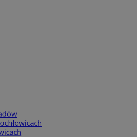
adów
tochłowicach
wicach