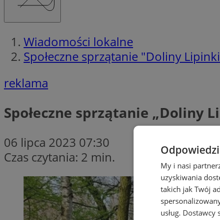
Wiadomości lokalne
Społeczne sprzątanie "Doliny Lipink
reklama
Społeczne sprzątanie „Doliny L
06 lipca 2023 07:30
Odpowiedzia
Czas czytania: 2 min.
My i nasi partne
uzyskiwania dost
takich jak Twój a
spersonalizowanyc
usług.
Dostawcy s