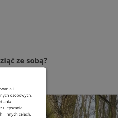
ziąć ze sobą?
ywania i
danych osobowych,
etlania
az ulepszania
 i innych celach,