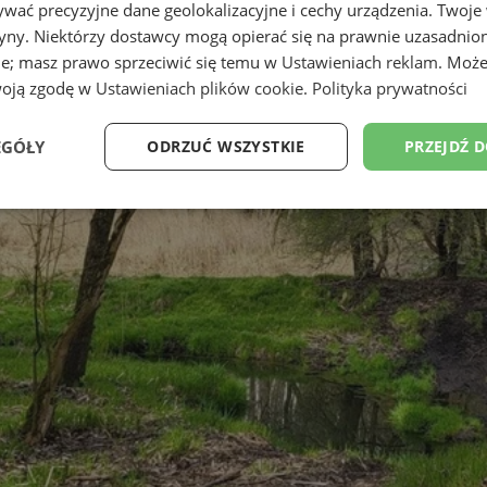
wać precyzyjne dane geolokalizacyjne i cechy urządzenia. Twoje
tryny. Niektórzy dostawcy mogą opierać się na prawnie uzasadnio
ie; masz prawo sprzeciwić się temu w
Ustawieniach reklam
. Może
woją zgodę w
Ustawieniach plików cookie
.
Polityka prywatności
EGÓŁY
ODRZUĆ WSZYSTKIE
PRZEJDŹ 
Wydajność
Targetowanie
Funkcjonalność
Ni
ezbędne
Wydajność
Targetowanie
Funkcjonalność
Niesklasyfikow
ie umożliwiają korzystanie z podstawowych funkcji strony internetowej, takich jak log
Bez niezbędnych plików cookie nie można prawidłowo korzystać ze strony internetowe
Provider
/
Okres
Opis
Domena
przechowywania