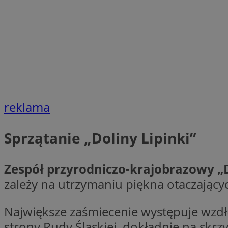
openstat_1gz8lx8d
_ga_DEDM2KCVWQ
_ga
VISITOR_INFO1_LIV
reklama
_clsk
ustat_6nfvwhmzau
Sprzątanie „Doliny Lipinki”
_clsk
Zespół przyrodniczo-krajobrazowy „D
MUID
zależy na utrzymaniu piękna otaczając
FCCDCF
__eoi
Największe zaśmiecenie występuje wzdł
strony Rudy Śląskiej, dokładnie na skrzy