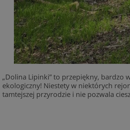
QeSessID
MvSessID
SessID
CookieScriptConse
VISITOR_PRIVACY_
„Dolina Lipinki” to przepiękny, bardzo 
ekologiczny! Niestety w niektórych re
tamtejszej przyrodzie i nie pozwala cie
Nazwa
Nazwa
__Secure-YNID
Nazwa
OAID
SRM_B