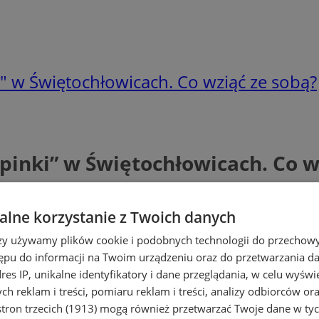
i" w Świętochłowicach. Co wziąć ze sobą?
ipinki” w Świętochłowicach. Co w
lne korzystanie z Twoich danych
rzy używamy plików cookie i podobnych technologii do przechow
ępu do informacji na Twoim urządzeniu oraz do przetwarzania 
dres IP, unikalne identyfikatory i dane przeglądania, w celu wyświ
h reklam i treści, pomiaru reklam i treści, analizy odbiorców or
tron trzecich (1913)
mogą również przetwarzać Twoje dane w tych