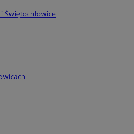
i Świętochłowice
łowicach