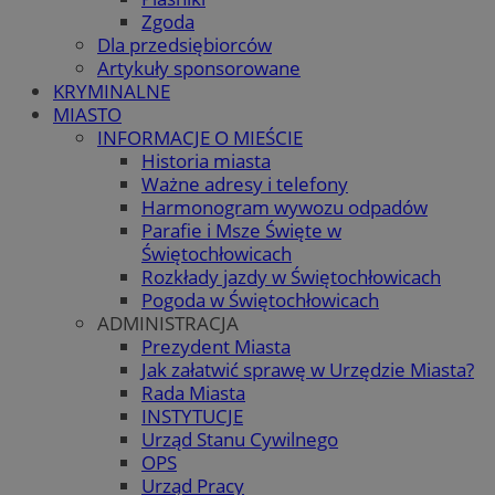
Zgoda
Dla przedsiębiorców
Artykuły sponsorowane
KRYMINALNE
MIASTO
INFORMACJE O MIEŚCIE
Historia miasta
Ważne adresy i telefony
Harmonogram wywozu odpadów
Parafie i Msze Święte w
Świętochłowicach
Rozkłady jazdy w Świętochłowicach
Pogoda w Świętochłowicach
ADMINISTRACJA
Prezydent Miasta
Jak załatwić sprawę w Urzędzie Miasta?
Rada Miasta
INSTYTUCJE
Urząd Stanu Cywilnego
OPS
Urząd Pracy