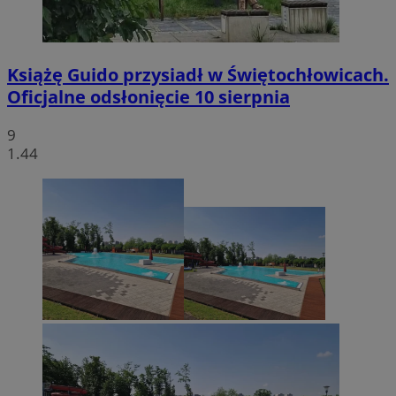
Książę Guido przysiadł w Świętochłowicach.
Oficjalne odsłonięcie 10 sierpnia
9
1.44