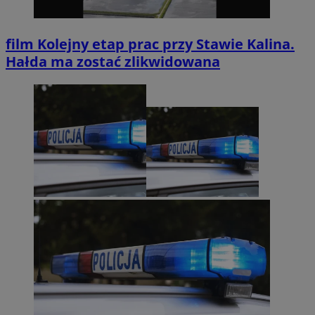
film
Kolejny etap prac przy Stawie Kalina.
Hałda ma zostać zlikwidowana