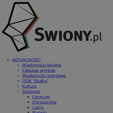
AKTUALNOŚCI
Wiadomości lokalne
Ciekawe artykuły
Wiadomości sportowe
OSiR "Skałka"
Kultura
Dzielnice
Centrum
Chropaczów
Lipiny
Piaśniki