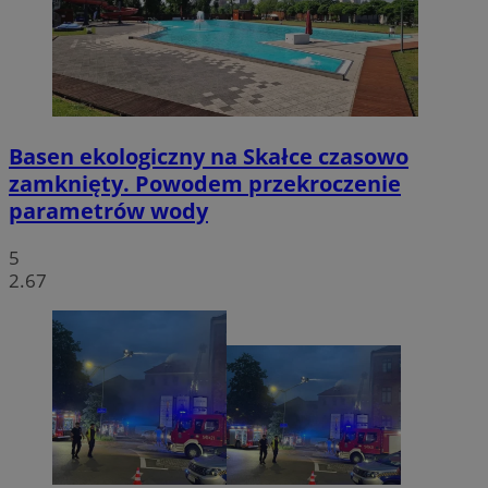
Basen ekologiczny na Skałce czasowo
zamknięty. Powodem przekroczenie
parametrów wody
5
2.67