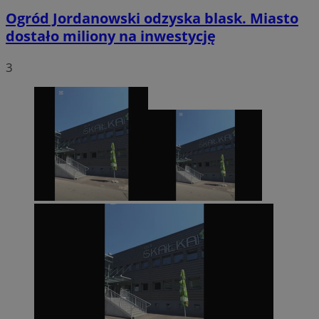
Ogród Jordanowski odzyska blask. Miasto
dostało miliony na inwestycję
3