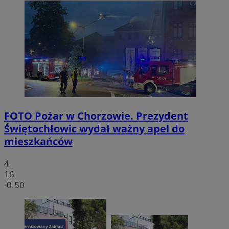
FOTO
Pożar w Chorzowie. Prezydent
Świętochłowic wydał ważny apel do
mieszkańców
4
16
-0.50