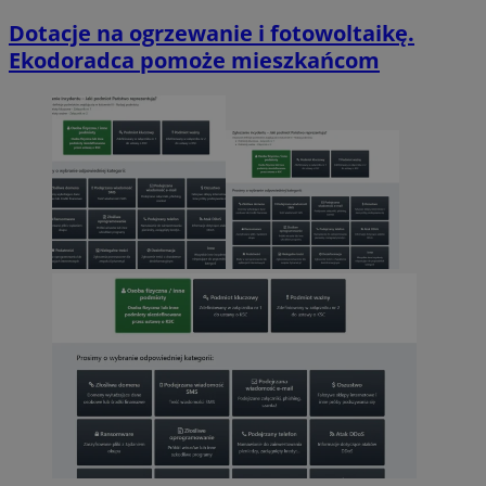
Dotacje na ogrzewanie i fotowoltaikę.
Ekodoradca pomoże mieszkańcom