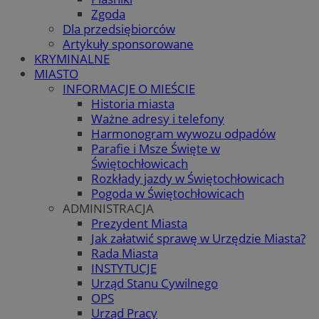
Zgoda
Dla przedsiębiorców
Artykuły sponsorowane
KRYMINALNE
MIASTO
INFORMACJE O MIEŚCIE
Historia miasta
Ważne adresy i telefony
Harmonogram wywozu odpadów
Parafie i Msze Święte w
Świętochłowicach
Rozkłady jazdy w Świętochłowicach
Pogoda w Świętochłowicach
ADMINISTRACJA
Prezydent Miasta
Jak załatwić sprawę w Urzędzie Miasta?
Rada Miasta
INSTYTUCJE
Urząd Stanu Cywilnego
OPS
Urząd Pracy