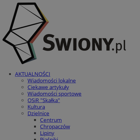
AKTUALNOŚCI
Wiadomości lokalne
Ciekawe artykuły
Wiadomości sportowe
OSiR "Skałka"
Kultura
Dzielnice
Centrum
Chropaczów
Lipiny
Piaśniki