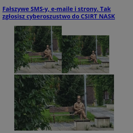
Fałszywe SMS-y, e-maile i strony. Tak
zgłosisz cyberoszustwo do CSIRT NASK