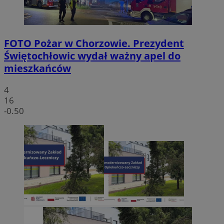
FOTO
Pożar w Chorzowie. Prezydent
Świętochłowic wydał ważny apel do
mieszkańców
4
16
-0.50