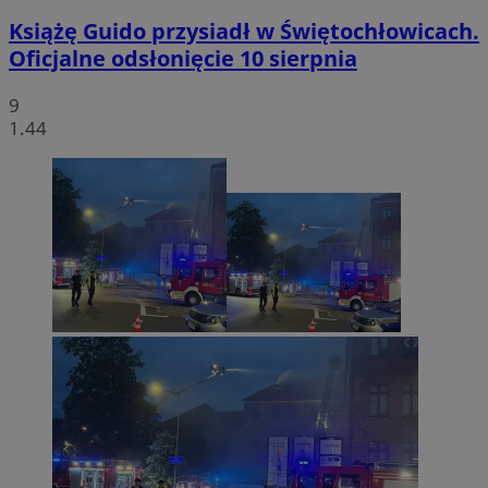
Książę Guido przysiadł w Świętochłowicach.
Oficjalne odsłonięcie 10 sierpnia
9
1.44