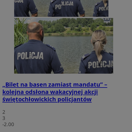
„Bilet na basen zamiast mandatu” –
kolejna odsłona wakacyjnej akcji
świętochłowickich policjantów
2
3
-2.00