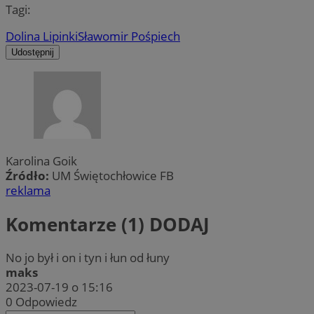
Tagi:
Dolina Lipinki
Sławomir Pośpiech
Udostępnij
Karolina Goik
Źródło:
UM Świętochłowice FB
reklama
Komentarze (1)
DODAJ
No jo był i on i tyn i łun od łuny
maks
2023-07-19 o 15:16
0
Odpowiedz