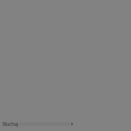
Słuchaj
⏵︎