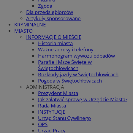
Zgoda
Dla przedsiębiorców
Artykuły sponsorowane
KRYMINALNE
MIASTO
INFORMACJE O MIEŚCIE
Historia miasta
Ważne adresy i telefony
Harmonogram wywozu odpadów
Parafie i Msze Święte w
Świętochłowicach
Rozkłady jazdy w Świętochłowicach
Pogoda w Świętochłowicach
ADMINISTRACJA
Prezydent Miasta
Jak załatwić sprawę w Urzędzie Miasta?
Rada Miasta
INSTYTUCJE
Urząd Stanu Cywilnego
OPS
Urząd Pracy