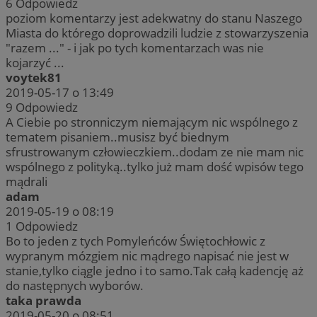
6
Odpowiedz
poziom komentarzy jest adekwatny do stanu Naszego
Miasta do którego doprowadzili ludzie z stowarzyszenia
"razem ..." - i jak po tych komentarzach was nie
kojarzyć ...
voytek81
2019-05-17 o 13:49
9
Odpowiedz
A Ciebie po stronniczym niemającym nic wspólnego z
tematem pisaniem..musisz być biednym
sfrustrowanym człowieczkiem..dodam ze nie mam nic
wspólnego z polityką..tylko już mam dość wpisów tego
mądrali
adam
2019-05-19 o 08:19
1
Odpowiedz
Bo to jeden z tych Pomyleńców Świętochłowic z
wypranym mózgiem nic mądrego napisać nie jest w
stanie,tylko ciągle jedno i to samo.Tak całą kadencję aż
do następnych wyborów.
taka prawda
2019-05-20 o 08:51