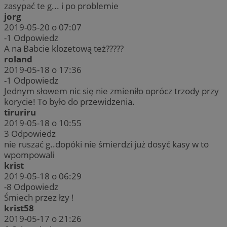
zasypać te g... i po problemie
jorg
2019-05-20 o 07:07
-1
Odpowiedz
A na Babcie klozetową też?????
roland
2019-05-18 o 17:36
-1
Odpowiedz
Jednym słowem nic się nie zmieniło oprócz trzody przy
korycie! To było do przewidzenia.
tiruriru
2019-05-18 o 10:55
3
Odpowiedz
nie ruszać g..dopóki nie śmierdzi już dosyć kasy w to
wpompowali
krist
2019-05-18 o 06:29
-8
Odpowiedz
Śmiech przez łzy !
krist58
2019-05-17 o 21:26