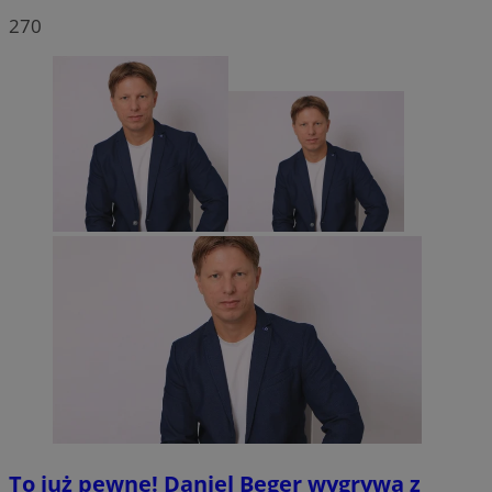
270
To już pewne! Daniel Beger wygrywa z