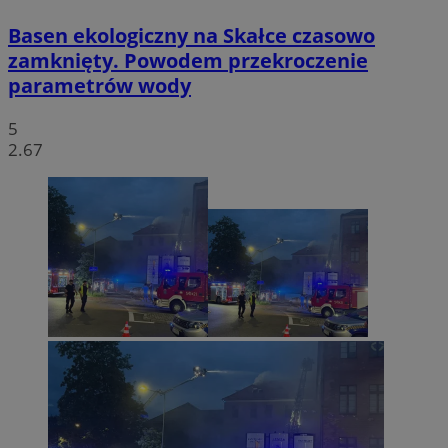
Basen ekologiczny na Skałce czasowo
zamknięty. Powodem przekroczenie
parametrów wody
5
2.67