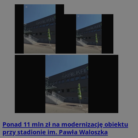
Ponad 11 mln zł na modernizację obiektu
przy stadionie im. Pawła Waloszka