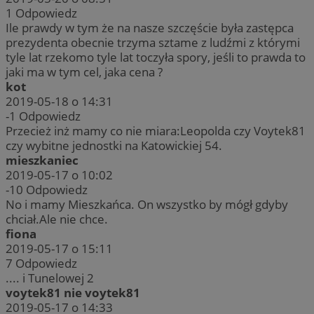
1
Odpowiedz
Ile prawdy w tym że na nasze szczęście była zastępca
prezydenta obecnie trzyma sztame z ludźmi z którymi
tyle lat rzekomo tyle lat toczyła spory, jeśli to prawda to
jaki ma w tym cel, jaka cena ?
kot
2019-05-18 o 14:31
-1
Odpowiedz
Przecież inż mamy co nie miara:Leopolda czy Voytek81
czy wybitne jednostki na Katowickiej 54.
mieszkaniec
2019-05-17 o 10:02
-10
Odpowiedz
No i mamy Mieszkańca. On wszystko by mógł gdyby
chciał.Ale nie chce.
fiona
2019-05-17 o 15:11
7
Odpowiedz
.... i Tunelowej 2
voytek81 nie voytek81
2019-05-17 o 14:33