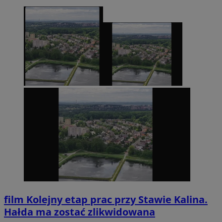
film
Kolejny etap prac przy Stawie Kalina.
Hałda ma zostać zlikwidowana