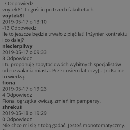
-7
Odpowiedz
voytek81 to gościu po trzech fakultetach
voytek8l
2019-05-17 o 13:10
-13
Odpowiedz
Ile to jeszcze będzie trwało z pięć lat! Inżynier kontraktu
i co dalej?
niecierpliwy
2019-05-17 o 09:33
8
Odpowiedz
I tu proponuję zapytać dwóch wybitnych specjalistów
od rozwalania miasta. Przez osiem lat oczy[...]ni Kaline
to wiedzą.
fiona
2019-05-17 o 19:23
4
Odpowiedz
Fiona, ogrzątka kwiczą, zmień im pampersy.
shrekuś
2019-05-18 o 19:29
0
Odpowiedz
Nie chce mi się z tobą gadać. Jesteś monotematyczmy.