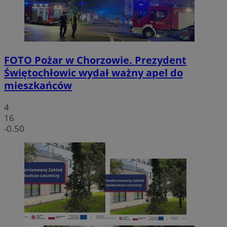
FOTO
Pożar w Chorzowie. Prezydent
Świętochłowic wydał ważny apel do
mieszkańców
4
16
-0.50