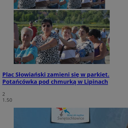
Plac Słowiański zamieni się w parkiet.
Potańcówka pod chmurką w Lipinach
2
1.50