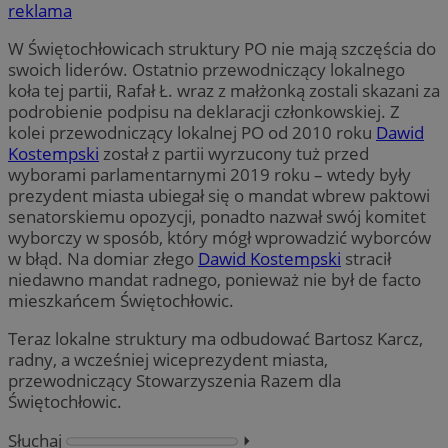
reklama
W Świętochłowicach struktury PO nie mają szczęścia do
swoich liderów. Ostatnio przewodniczący lokalnego
koła tej partii, Rafał Ł. wraz z małżonką zostali skazani za
podrobienie podpisu na deklaracji członkowskiej. Z
kolei przewodniczący lokalnej PO od 2010 roku
Dawid
Kostempski
został z partii wyrzucony tuż przed
wyborami parlamentarnymi 2019 roku – wtedy były
prezydent miasta ubiegał się o mandat wbrew paktowi
senatorskiemu opozycji, ponadto nazwał swój komitet
wyborczy w sposób, który mógł wprowadzić wyborców
w błąd. Na domiar złego
Dawid Kostempski
stracił
niedawno mandat radnego, ponieważ nie był de facto
mieszkańcem Świętochłowic.
Teraz lokalne struktury ma odbudować Bartosz Karcz,
radny, a wcześniej wiceprezydent miasta,
przewodniczący Stowarzyszenia Razem dla
Świętochłowic.
Słuchaj
⏵︎