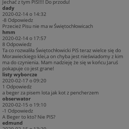
Jechać z tym PIS!!!! Do przodu!
dady
2020-02-14 o 14:32
-8
Odpowiedz
Przecież Pisu nie ma w Świętochłowicach
hmm
2020-02-14 o 17:57
8
Odpowiedz
Ta co rozwaliła Świętochłowicki PiS teraz wielce się do
Morawieckiego klei,a on chyba jest nieświadomy z kim
ma do czynienia. Mam nadzieję że się w końcu Jaruś
pokapuje co jest grane!
listy wyborcze
2020-02-17 o 09:20
1
Odpowiedz
a beger za pisem lota jak kot z pencherzem
obserwator
2020-02-15 o 19:10
-1
Odpowiedz
A Beger to kto? Nie PIS?
edmund
2020-02-15 o 13:20