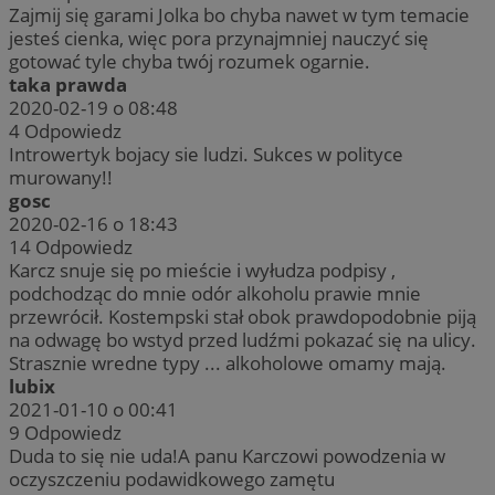
Zajmij się garami Jolka bo chyba nawet w tym temacie
jesteś cienka, więc pora przynajmniej nauczyć się
gotować tyle chyba twój rozumek ogarnie.
taka prawda
2020-02-19 o 08:48
4
Odpowiedz
Introwertyk bojacy sie ludzi. Sukces w polityce
murowany!!
gosc
2020-02-16 o 18:43
14
Odpowiedz
Karcz snuje się po mieście i wyłudza podpisy ,
podchodząc do mnie odór alkoholu prawie mnie
przewrócił. Kostempski stał obok prawdopodobnie piją
na odwagę bo wstyd przed ludźmi pokazać się na ulicy.
Strasznie wredne typy ... alkoholowe omamy mają.
lubix
2021-01-10 o 00:41
9
Odpowiedz
Duda to się nie uda!A panu Karczowi powodzenia w
oczyszczeniu podawidkowego zamętu