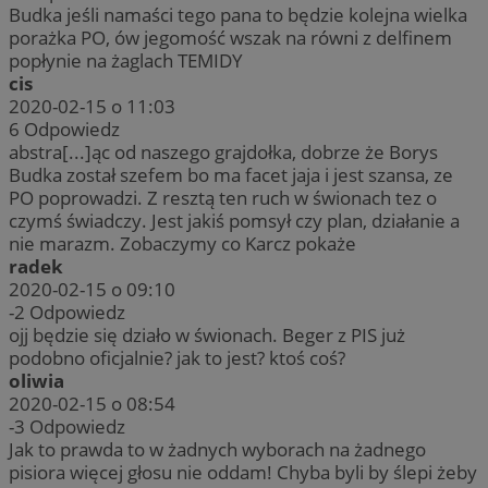
Budka jeśli namaści tego pana to będzie kolejna wielka
porażka PO, ów jegomość wszak na równi z delfinem
popłynie na żaglach TEMIDY
cis
2020-02-15 o 11:03
6
Odpowiedz
abstra[...]ąc od naszego grajdołka, dobrze że Borys
Budka został szefem bo ma facet jaja i jest szansa, ze
PO poprowadzi. Z resztą ten ruch w świonach tez o
czymś świadczy. Jest jakiś pomsył czy plan, działanie a
nie marazm. Zobaczymy co Karcz pokaże
radek
2020-02-15 o 09:10
-2
Odpowiedz
ojj będzie się działo w świonach. Beger z PIS już
podobno oficjalnie? jak to jest? ktoś coś?
oliwia
2020-02-15 o 08:54
-3
Odpowiedz
Jak to prawda to w żadnych wyborach na żadnego
pisiora więcej głosu nie oddam! Chyba byli by ślepi żeby