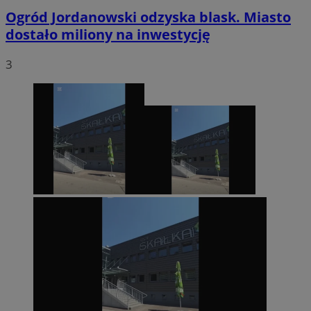
Ogród Jordanowski odzyska blask. Miasto
dostało miliony na inwestycję
3