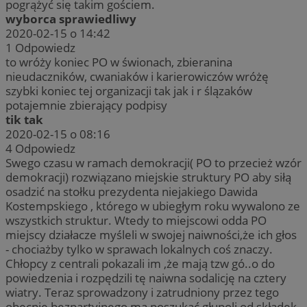
pogrążyć się takim gościem.
wyborca sprawiedliwy
2020-02-15 o 14:42
1
Odpowiedz
to wróży koniec PO w świonach, zbieranina
nieudaczników, cwaniaków i karierowiczów wróżę
szybki koniec tej organizacji tak jak i r ślązaków
potajemnie zbierający podpisy
tik tak
2020-02-15 o 08:16
4
Odpowiedz
Swego czasu w ramach demokracji( PO to przecież wzór
demokracji) rozwiązano miejskie struktury PO aby siłą
osadzić na stołku prezydenta niejakiego Dawida
Kostempskiego , którego w ubiegłym roku wywalono ze
wszystkich struktur. Wtedy to miejscowi odda PO
miejscy działacze myśleli w swojej naiwności,że ich głos
- chociażby tylko w sprawach lokalnych coś znaczy.
Chłopcy z centrali pokazali im ,że mają tzw gó..o do
powiedzenia i rozpędzili tę naiwna sodalicję na cztery
wiatry. Teraz sprowadzony i zatrudniony przez tego
obecnie bezpartyjnego ma poszukać głupoli od składek