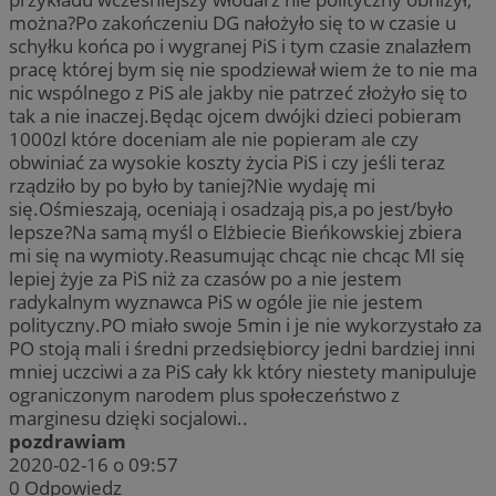
można?Po zakończeniu DG nałożyło się to w czasie u
schyłku końca po i wygranej PiS i tym czasie znalazłem
pracę której bym się nie spodziewał wiem że to nie ma
nic wspólnego z PiS ale jakby nie patrzeć złożyło się to
tak a nie inaczej.Będąc ojcem dwójki dzieci pobieram
1000zl które doceniam ale nie popieram ale czy
obwiniać za wysokie koszty życia PiS i czy jeśli teraz
rządziło by po było by taniej?Nie wydaję mi
się.Ośmieszają, oceniają i osadzają pis,a po jest/było
lepsze?Na samą myśl o Elżbiecie Bieńkowskiej zbiera
mi się na wymioty.Reasumując chcąc nie chcąc MI się
lepiej żyje za PiS niż za czasów po a nie jestem
radykalnym wyznawca PiS w ogóle jie nie jestem
polityczny.PO miało swoje 5min i je nie wykorzystało za
PO stoją mali i średni przedsiębiorcy jedni bardziej inni
mniej uczciwi a za PiS cały kk który niestety manipuluje
ograniczonym narodem plus społeczeństwo z
marginesu dzięki socjalowi..
pozdrawiam
2020-02-16 o 09:57
0
Odpowiedz