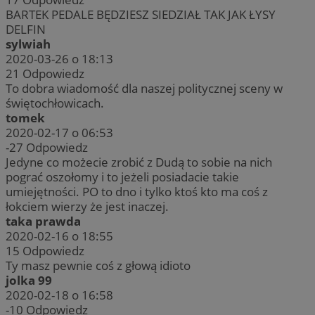
BARTEK PEDALE BĘDZIESZ SIEDZIAŁ TAK JAK ŁYSY
DELFIN
sylwiah
2020-03-26 o 18:13
21
Odpowiedz
To dobra wiadomość dla naszej politycznej sceny w
świętochłowicach.
tomek
2020-02-17 o 06:53
-27
Odpowiedz
Jedyne co możecie zrobić z Dudą to sobie na nich
pograć oszołomy i to jeżeli posiadacie takie
umiejętności. PO to dno i tylko ktoś kto ma coś z
łokciem wierzy że jest inaczej.
taka prawda
2020-02-16 o 18:55
15
Odpowiedz
Ty masz pewnie coś z głową idioto
jolka 99
2020-02-18 o 16:58
-10
Odpowiedz