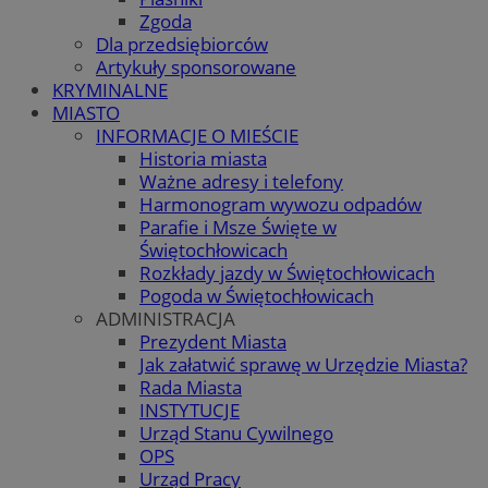
Zgoda
Dla przedsiębiorców
Artykuły sponsorowane
KRYMINALNE
MIASTO
INFORMACJE O MIEŚCIE
Historia miasta
Ważne adresy i telefony
Harmonogram wywozu odpadów
Parafie i Msze Święte w
Świętochłowicach
Rozkłady jazdy w Świętochłowicach
Pogoda w Świętochłowicach
ADMINISTRACJA
Prezydent Miasta
Jak załatwić sprawę w Urzędzie Miasta?
Rada Miasta
INSTYTUCJE
Urząd Stanu Cywilnego
OPS
Urząd Pracy