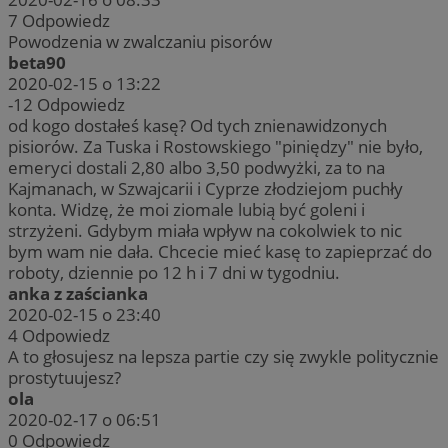
7
Odpowiedz
Powodzenia w zwalczaniu pisorów
beta90
2020-02-15 o 13:22
-12
Odpowiedz
od kogo dostałeś kasę? Od tych znienawidzonych
pisiorów. Za Tuska i Rostowskiego "piniędzy" nie było,
emeryci dostali 2,80 albo 3,50 podwyżki, za to na
Kajmanach, w Szwajcarii i Cyprze złodziejom puchły
konta. Widzę, że moi ziomale lubią być goleni i
strzyżeni. Gdybym miała wpływ na cokolwiek to nic
bym wam nie dała. Chcecie mieć kasę to zapieprzać do
roboty, dziennie po 12 h i 7 dni w tygodniu.
anka z zaścianka
2020-02-15 o 23:40
4
Odpowiedz
A to głosujesz na lepsza partie czy się zwykle politycznie
prostytuujesz?
ola
2020-02-17 o 06:51
0
Odpowiedz