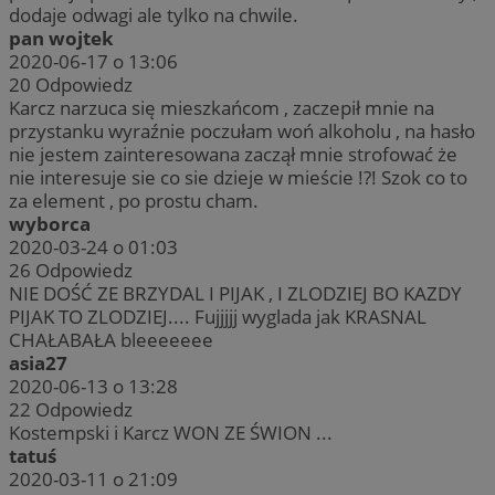
dodaje odwagi ale tylko na chwile.
pan wojtek
2020-06-17 o 13:06
20
Odpowiedz
Karcz narzuca się mieszkańcom , zaczepił mnie na
przystanku wyraźnie poczułam woń alkoholu , na hasło
nie jestem zainteresowana zaczął mnie strofować że
nie interesuje sie co sie dzieje w mieście !?! Szok co to
za element , po prostu cham.
wyborca
2020-03-24 o 01:03
26
Odpowiedz
NIE DOŚĆ ZE BRZYDAL I PIJAK , I ZLODZIEJ BO KAZDY
PIJAK TO ZLODZIEJ.... Fujjjjj wyglada jak KRASNAL
CHAŁABAŁA bleeeeeee
asia27
2020-06-13 o 13:28
22
Odpowiedz
Kostempski i Karcz WON ZE ŚWION ...
tatuś
2020-03-11 o 21:09