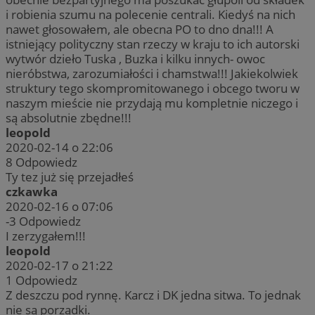
i robienia szumu na polecenie centrali. Kiedyś na nich
nawet głosowałem, ale obecna PO to dno dna!!! A
istniejący polityczny stan rzeczy w kraju to ich autorski
wytwór dzieło Tuska , Buzka i kilku innych- owoc
nieróbstwa, zarozumiałości i chamstwa!!! Jakiekolwiek
struktury tego skompromitowanego i obcego tworu w
naszym mieście nie przydają mu kompletnie niczego i
są absolutnie zbędne!!!
leopold
2020-02-14 o 22:06
8
Odpowiedz
Ty tez już się przejadłeś
czkawka
2020-02-16 o 07:06
-3
Odpowiedz
I zerzygałem!!!
leopold
2020-02-17 o 21:22
1
Odpowiedz
Z deszczu pod rynnę. Karcz i DK jedna sitwa. To jednak
nie są porządki.