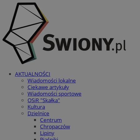
AKTUALNOŚCI
Wiadomości lokalne
Ciekawe artykuły
Wiadomości sportowe
OSiR "Skałka"
Kultura
Dzielnice
Centrum
Chropaczów
Lipiny
Piaśniki