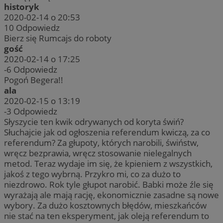
historyk
2020-02-14 o 20:53
10
Odpowiedz
Bierz się Rumcajs do roboty
gość
2020-02-14 o 17:25
-6
Odpowiedz
Pogoń Begera!!
ala
2020-02-15 o 13:19
-3
Odpowiedz
Słyszycie ten kwik odrywanych od koryta świń?
Słuchajcie jak od ogłoszenia referendum kwiczą, za co
referendum? Za głupoty, których narobili, świństw,
wręcz bezprawia, wręcz stosowanie nielegalnych
metod. Teraz wydaje im się, że kpieniem z wszystkich,
jakoś z tego wybrną. Przykro mi, co za dużo to
niezdrowo. Rok tyle głupot narobić. Babki może źle się
wyrażają ale mają rację, ekonomicznie zasadne są nowe
wybory. Za dużo kosztownych błędów, mieszkańców
nie stać na ten eksperyment, jak oleją referendum to