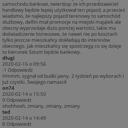
samochodu bankowi, twierdząc że ich przedstawiciel
handlowy będzie lepiej użytkował ten pojazd, a przecież
wiadomo, że najlepszy pojazd terenowy to samochód
służbowy, delfin miał promocje na miejski majątek ale
obecny wyprzedaje dużo poniżej wartości, takie ma
doświadczenie biznesowe, że nawet nie po kosztach
tylko jeszcze mieszkańcy dokładają do interesów
obecnego. Jak mieszkańcy się spostrzegą co się dzieje
to kierunek Sztum będzie bankowy.
długi
2020-02-16 o 09:56
-1
Odpowiedz
Hmmm, sygnał od budki jasny. 2 tydzień po wyborach I
już czystki. Swojego namascił
on74
2020-02-14 o 15:50
9
Odpowiedz
ohohhooh, zmiany, zmiany, zmiany
ted
2020-02-14 o 14:49
8
Odpowiedz