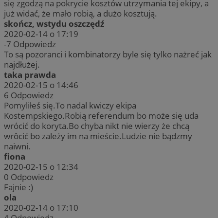
się zgodzą na pokrycie kosztów utrzymania tej ekipy, a
już widać, że mało robią, a dużo kosztują.
skończ, wstydu oszczędź
2020-02-14 o 17:19
-7
Odpowiedz
To są pozoranci i kombinatorzy byle się tylko nażreć jak
najdłużej.
taka prawda
2020-02-15 o 14:46
6
Odpowiedz
Pomyliłeś się.To nadal kwiczy ekipa
Kostempskiego.Robią referendum bo może się uda
wrócić do koryta.Bo chyba nikt nie wierzy że chcą
wrôcić bo zależy im na mieście.Ludzie nie bądzmy
naiwni.
fiona
2020-02-15 o 12:34
0
Odpowiedz
Fajnie :)
ola
2020-02-14 o 17:10
4
Odpowiedz