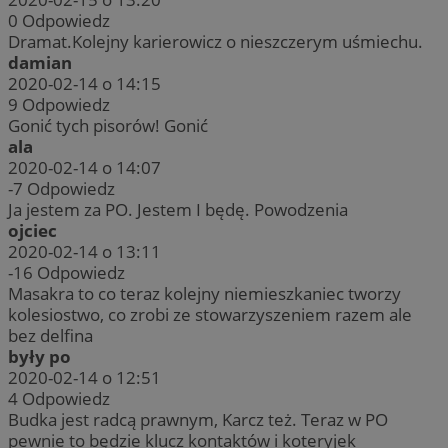
0
Odpowiedz
Dramat.Kolejny karierowicz o nieszczerym uśmiechu.
damian
2020-02-14 o 14:15
9
Odpowiedz
Gonić tych pisorów! Gonić
ala
2020-02-14 o 14:07
-7
Odpowiedz
Ja jestem za PO. Jestem I będę. Powodzenia
ojciec
2020-02-14 o 13:11
-16
Odpowiedz
Masakra to co teraz kolejny niemieszkaniec tworzy
kolesiostwo, co zrobi ze stowarzyszeniem razem ale
bez delfina
były po
2020-02-14 o 12:51
4
Odpowiedz
Budka jest radcą prawnym, Karcz też. Teraz w PO
pewnie to będzie klucz kontaktów i koteryjek