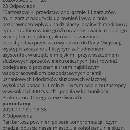
23
Odpowiedz
"Bartoszowi K. przedstawiono łącznie 11 zarzutów,
m.in. zarzut nadużycia uprawnień i wywierania
bezprawnego wpływu na działaczy lokalnych mediów (w
tym przez kierowanie gróźb oraz stosowanie mobbingu
w urzędzie miejskim), jak również zarzuty o
przestępstwa przeciwko wyborom do Rady Miejskiej,
występki związane z fikcyjnym zatrudnieniem
asystentek w urzędzie miejskim i przywłaszczeniem
służbowych sprzętów elektronicznych. Jest również
podejrzany o przyznanie trzem najbliższym
współpracownikom bezpodstawnych premii
uznaniowych i dodatków służbowych w łącznej
wysokości ponad 1, 1 mln zł – w tym swojemu zastępcy
w wysokości 880 tys. zł" - podała w komunikacie
Prokuratura Okręgowa w Gliwicach.
pamietamy
2021-11-18 o 13:36
3
Odpowiedz
Pan bartosz powinien po serii kompromitacji , czym
predzej opuscic nasze miasto... alkohol panu nie sluzy ,