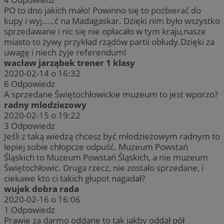
PO to dno jakich mało! Powinno się to pozbierać do
kupy i wyj.....ć na Madagaskar. Dzięki nim było wszystko
sprzedawane i nic się nie opłacało w tym kraju,nasze
miasto to żywy przykład rządów partii obłudy.Dzięki za
uwagę i niech żyje referendum!
wacław jarząbek trener 1 klasy
2020-02-14 o 16:32
6
Odpowiedz
A sprzedane Świętochłowickie muzeum to jest wporzo?
radny mlodziezowy
2020-02-15 o 19:22
3
Odpowiedz
Jeśli z taką wiedzą chcesz być młodzieżowym radnym to
lepiej sobie chłopcze odpuść. Muzeum Powstań
Śląskich to Muzeum Powstań Śląskich, a nie muzeum
Świętochłowic. Druga rzecz, nie zostało sprzedane, i
ciekawe kto ci takich głupot nagadał?
wujek dobra rada
2020-02-16 o 16:06
1
Odpowiedz
Prawie za darmo oddane to tak jakby oddał pół