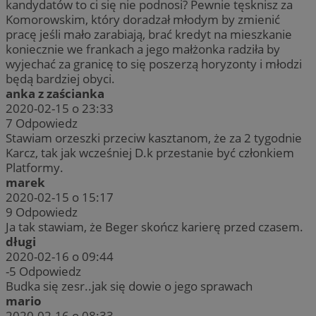
kandydatów to ci się nie podnosi? Pewnie tęsknisz za
Komorowskim, który doradzał młodym by zmienić
pracę jeśli mało zarabiają, brać kredyt na mieszkanie
koniecznie we frankach a jego małżonka radziła by
wyjechać za granicę to się poszerzą horyzonty i młodzi
będą bardziej obyci.
anka z zaścianka
2020-02-15 o 23:33
7
Odpowiedz
Stawiam orzeszki przeciw kasztanom, że za 2 tygodnie
Karcz, tak jak wcześniej D.k przestanie być członkiem
Platformy.
marek
2020-02-15 o 15:17
9
Odpowiedz
Ja tak stawiam, że Beger skończ karierę przed czasem.
długi
2020-02-16 o 09:44
-5
Odpowiedz
Budka się zesr..jak się dowie o jego sprawach
mario
2020-02-16 o 08:33