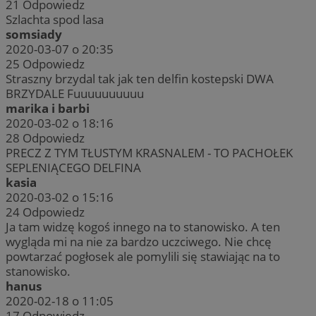
21
Odpowiedz
Szlachta spod lasa
somsiady
2020-03-07 o 20:35
25
Odpowiedz
Straszny brzydal tak jak ten delfin kostepski DWA
BRZYDALE Fuuuuuuuuuu
marika i barbi
2020-03-02 o 18:16
28
Odpowiedz
PRECZ Z TYM TŁUSTYM KRASNALEM - TO PACHOŁEK
SEPLENIĄCEGO DELFINA
kasia
2020-03-02 o 15:16
24
Odpowiedz
Ja tam widzę kogoś innego na to stanowisko. A ten
wygląda mi na nie za bardzo uczciwego. Nie chcę
powtarzać pogłosek ale pomylili się stawiając na to
stanowisko.
hanus
2020-02-18 o 11:05
17
Odpowiedz