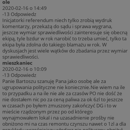
ole
2020-02-16 o 14:49
-13
Odpowiedz
Inicjatorki referendum niech tylko zrobią wydruk
komentarzy, przekażą do sądu i sprawa wygrana,
jeszcze wymiar sprawiedliwości zainteresuje się obecną
ekipą, tyle bzdur w rok narobić to trzeba umieć, tylko ta
ekipa była zdolna do takiego blamażu w rok. W
dyskusjach jest wiele wątków do zbadania przez wymiar
sprawiedliwości.
mieszkaniec
2020-02-16 o 10:09
-13
Odpowiedz
Panie Bartoszu szanuję Pana jako osobę ale za
ugrupowania polityczne nie koniecznie.Nie wiem na ile
to przypadku a na ile nie ale za czasów PO nie dość że
nie dostałem nic po za ceną paliwa za ok 6zl to jeszcze
w czasach po byłem zmuszony zakończyć DG i to w
mieście rządzonym przez po od którego
wynajmowałem lokal i na uzasadnienie prośby nie
obniżono mi na czas remontu czynszu nawet o 1zl a dla
przykładu wcześniejszy włodarz nie polityczny obniżył,