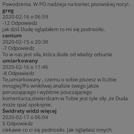
Powodzenia. W PO nadzieja na koniec pisowskiej nocy!.
greg
2020-02-16 o 06:59
-12
Odpowiedz
Jak dziś Dudę oglądałem to mi się podnosiło.
centum
2020-02-15 o 20:38
-7
Odpowiedz
To w nas jest siła, która dude od władzy odsunie
umiarkowany
2020-02-16 o 11:46
-8
Odpowiedz
Te,umiarkowany , czemu o sobie piszesz w liczbie
mnogiej?Po wnikliwej analizie twego jakże
poruszającego i wybitnie pouczającego
komentarza,stwierdzam-w Tobie jest tyle siły ,że Duda
może spać spokojnie.
Świdraty widzi więcej
2020-02-17 o 06:04
5
Odpowiedz
ciekawe co ci się podnosiło. Jak oglądasz innych