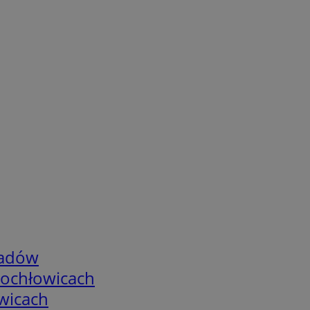
adów
tochłowicach
wicach