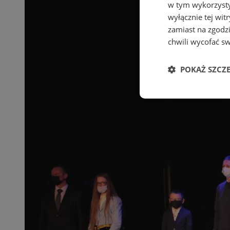
w tym wykorzysty
wyłącznie tej wi
zamiast na zgodz
chwili wycofać s
POKAŻ SZCZ
Niezbędne
Ni
Niezbędne pliki cook
zarządzanie kontem. 
Nazwa