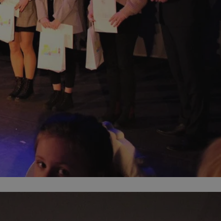
ator sesji.
ator sesji.
ator sesji.
usługę Cookie-
rencji dotyczących
est to konieczne,
działał poprawnie.
cje o zgodzie
h dotyczących
tryny. Rejestruje
ci i ustawień
ie w kolejnych
nie musi ponownie
 zwiększa wygodę i
ych.
Opis
 OpenX dla
one określone
okie Microsoft MSN,
enia skuteczności,
łowe działanie tej
plik cookie