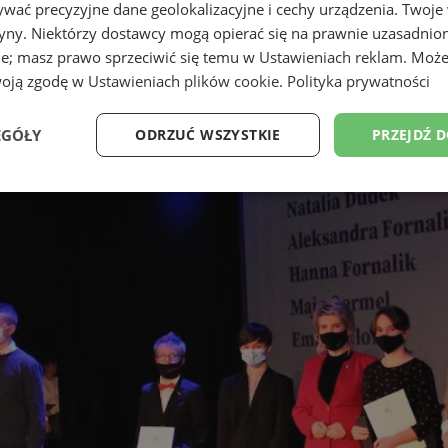
wać precyzyjne dane geolokalizacyjne i cechy urządzenia. Twoje
tryny. Niektórzy dostawcy mogą opierać się na prawnie uzasadnio
ie; masz prawo sprzeciwić się temu w
Ustawieniach reklam
. Może
woją zgodę w
Ustawieniach plików cookie
.
Polityka prywatności
EGÓŁY
ODRZUĆ WSZYSTKIE
PRZEJDŹ 
Wydajność
Targetowanie
Funkcjonalność
Ni
ezbędne
Wydajność
Targetowanie
Funkcjonalność
Niesklasyfikow
ie umożliwiają korzystanie z podstawowych funkcji strony internetowej, takich jak log
Bez niezbędnych plików cookie nie można prawidłowo korzystać ze strony internetowe
Provider
/
Okres
Opis
Domena
przechowywania