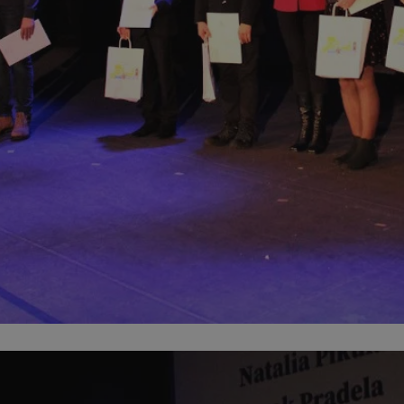
swiony.pl
1 rok
Ten plik cookie przechowuje identyfik
swiony.pl
1 rok
Ten plik cookie przechowuje identyfik
swiony.pl
1 rok
Ten plik cookie przechowuje identyfik
nt
4 tygodnie 2 dni
Ten plik cookie jest używany przez 
CookieScript
Script.com do zapamiętywania prefe
swiony.pl
zgody użytkownika na pliki cookie. J
aby baner cookie Cookie-Script.com 
METADATA
5 miesięcy 4
Ten plik cookie przechowuje informa
YouTube
tygodnie
użytkownika oraz jego preferencjac
.youtube.com
prywatności podczas korzystania z wi
wybory dotyczące polityki prywatnoś
zgody, zapewniając ich przestrzegan
wizytach. Dzięki temu użytkownik 
konfigurować swoich preferencji, co
zgodność z regulacjami ochrony dan
Polityce prywatności Google
Provider
/
Domena
Okres przechowywania
Provider
/
Okres
Opis
.youtube.com
5 miesięcy 4 tygodnie
Domena
przechowywania
Provider
/
Okres
Opis
Domena
przechowywania
1 rok
Powiązany z platformą reklamową banerów
OpenX
wydawców. Rejestruje, czy zostały wyświetl
Technologies
1 rok
Jest to własny plik co
Microsoft
reklamy. Podobno używane tylko do zwiększ
który zapewnia prawid
Inc.
Corporation
a nie do kierowania na użytkowników. Jako 
witryny.
reklama.silnet.pl
.c.bing.com