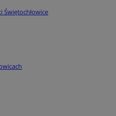
i Świętochłowice
łowicach