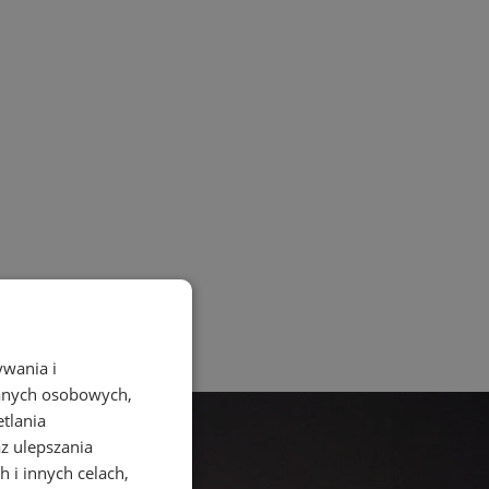
ywania i
danych osobowych,
etlania
az ulepszania
 i innych celach,