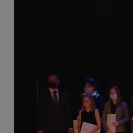
openstat_1gz8lx8d
_ga_DEDM2KCVWQ
_ga
VISITOR_INFO1_LIV
_clsk
ustat_6nfvwhmzau
_clsk
MUID
FCCDCF
__eoi