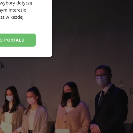
 wybory dotyczą
nym interesie
sz w każdej
DO PORTALU
esklasyfikowane
ane
owanie użytkownika i
j.