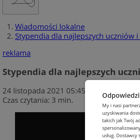
Wiadomości lokalne
Stypendia dla najlepszych uczniów 
reklama
Stypendia dla najlepszych uczn
24 listopada 2021 05:45
Odpowiedzia
Czas czytania: 3 min.
My i nasi partne
uzyskiwania dost
takich jak Twój a
spersonalizowanyc
usług.
Dostawcy s