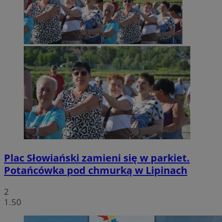
Plac Słowiański zamieni się w parkiet.
Potańcówka pod chmurką w Lipinach
2
1.50