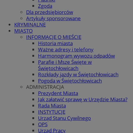
Zgoda
Dla przedsiębiorców
Artykuły sponsorowane
KRYMINALNE
MIASTO
INFORMACJE O MIEŚCIE
Historia miasta
Ważne adresy i telefony
Harmonogram wywozu odpadów
Parafie i Msze Święte w
Świętochłowicach
Rozkłady jazdy w Świętochłowicach
Pogoda w Świętochłowicach
ADMINISTRACJA
Prezydent Miasta
Jak załatwić sprawę w Urzędzie Miasta?
Rada Miasta
INSTYTUCJE
Urząd Stanu Cywilnego
OPS
Urząd Pracy