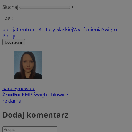
Słuchaj
⏵︎
Tagi:
policja
Centrum Kultury Śląskiej
Wyróżnienia
Święto
Policji
Udostępnij
Sara Synowiec
Źródło:
KMP Świętochłowice
reklama
Dodaj komentarz