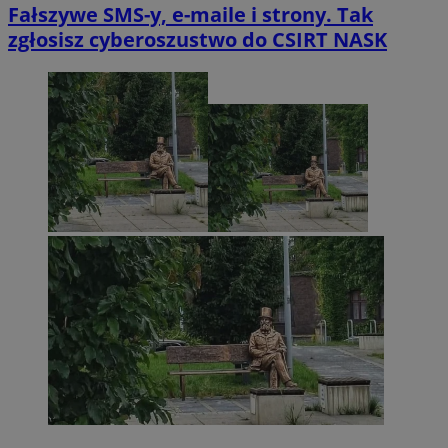
Fałszywe SMS-y, e-maile i strony. Tak
zgłosisz cyberoszustwo do CSIRT NASK