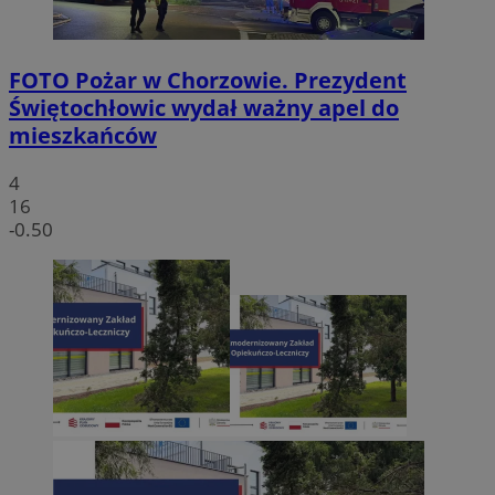
FOTO
Pożar w Chorzowie. Prezydent
Świętochłowic wydał ważny apel do
mieszkańców
4
16
-0.50