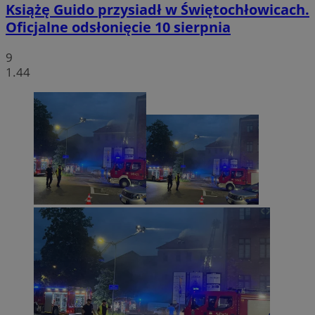
Książę Guido przysiadł w Świętochłowicach.
Oficjalne odsłonięcie 10 sierpnia
9
1.44