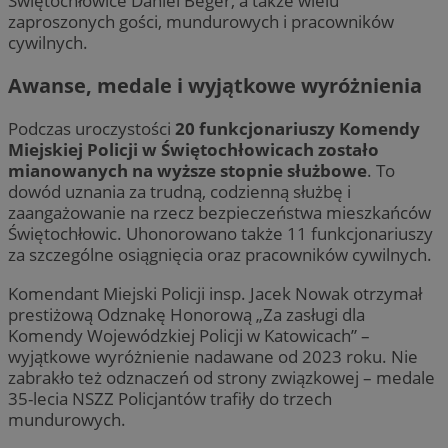
Świętochłowice Daniel Beger, a także wielu
zaproszonych gości, mundurowych i pracowników
cywilnych.
Awanse, medale i wyjątkowe wyróżnienia
Podczas uroczystości
20 funkcjonariuszy Komendy
Miejskiej Policji w Świętochłowicach zostało
mianowanych na wyższe stopnie służbowe
. To
dowód uznania za trudną, codzienną służbę i
zaangażowanie na rzecz bezpieczeństwa mieszkańców
Świętochłowic. Uhonorowano także 11 funkcjonariuszy
za szczególne osiągnięcia oraz pracowników cywilnych.
Komendant Miejski Policji insp. Jacek Nowak otrzymał
prestiżową Odznakę Honorową „Za zasługi dla
Komendy Wojewódzkiej Policji w Katowicach” –
wyjątkowe wyróżnienie nadawane od 2023 roku. Nie
zabrakło też odznaczeń od strony związkowej – medale
35-lecia NSZZ Policjantów trafiły do trzech
mundurowych.