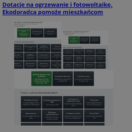
Dotacje na ogrzewanie i fotowoltaikę.
Ekodoradca pomoże mieszkańcom