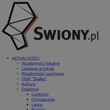
AKTUALNOŚCI
Wiadomości lokalne
Ciekawe artykuły
Wiadomości sportowe
OSiR "Skałka"
Kultura
Dzielnice
Centrum
Chropaczów
Lipiny
Piaśniki