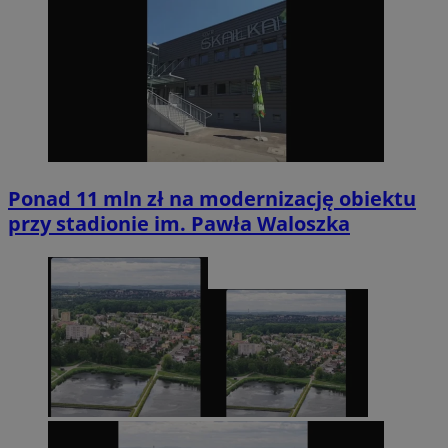
Ponad 11 mln zł na modernizację obiektu
przy stadionie im. Pawła Waloszka