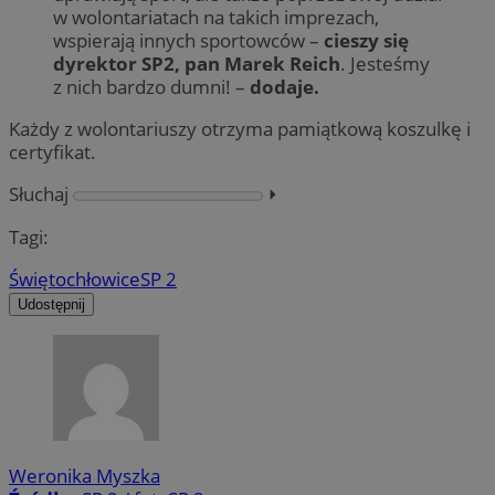
w wolontariatach na takich imprezach,
wspierają innych sportowców –
cieszy się
dyrektor SP2, pan Marek Reich
. Jesteśmy
z nich bardzo dumni! –
dodaje.
Każdy z wolontariuszy otrzyma pamiątkową koszulkę i
certyfikat.
Słuchaj
⏵︎
Tagi:
Świętochłowice
SP 2
Udostępnij
Weronika Myszka