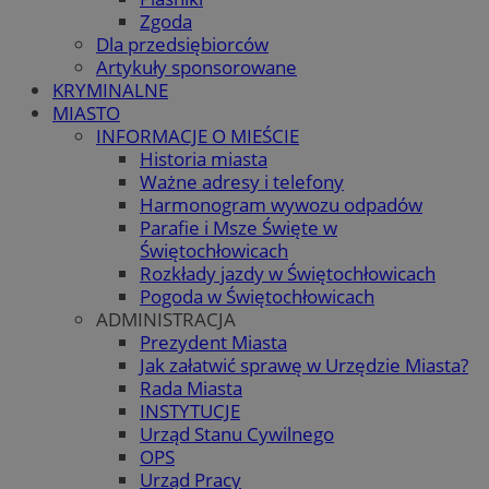
Zgoda
Dla przedsiębiorców
Artykuły sponsorowane
KRYMINALNE
MIASTO
INFORMACJE O MIEŚCIE
Historia miasta
Ważne adresy i telefony
Harmonogram wywozu odpadów
Parafie i Msze Święte w
Świętochłowicach
Rozkłady jazdy w Świętochłowicach
Pogoda w Świętochłowicach
ADMINISTRACJA
Prezydent Miasta
Jak załatwić sprawę w Urzędzie Miasta?
Rada Miasta
INSTYTUCJE
Urząd Stanu Cywilnego
OPS
Urząd Pracy