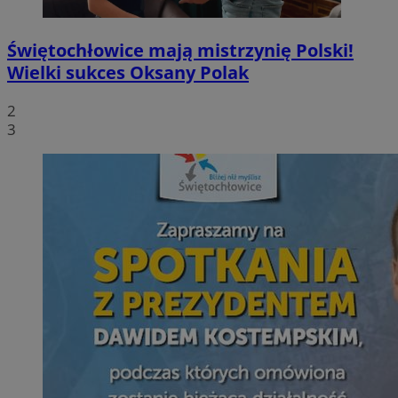
Świętochłowice mają mistrzynię Polski!
Wielki sukces Oksany Polak
2
3