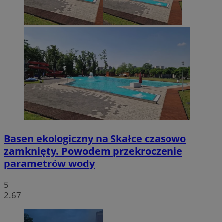
Basen ekologiczny na Skałce czasowo
zamknięty. Powodem przekroczenie
parametrów wody
5
2.67