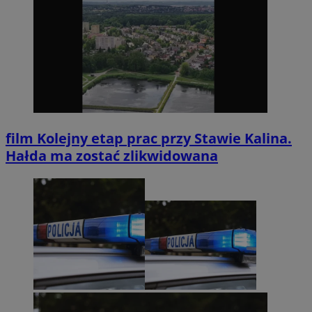
film
Kolejny etap prac przy Stawie Kalina.
Hałda ma zostać zlikwidowana