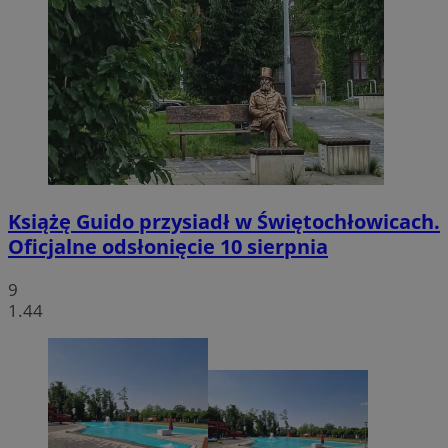
Książę Guido przysiadł w Świętochłowicach.
Oficjalne odsłonięcie 10 sierpnia
9
1.44