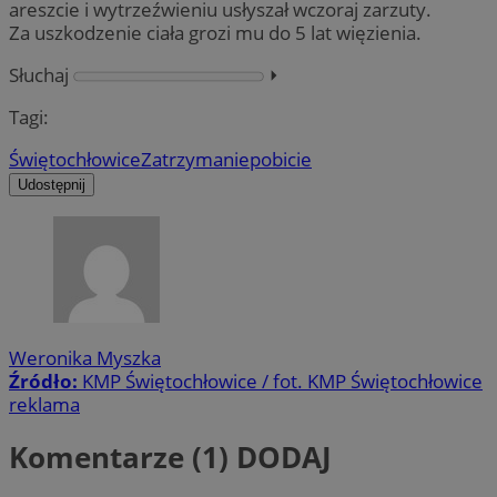
areszcie i wytrzeźwieniu usłyszał wczoraj zarzuty.
Za uszkodzenie ciała grozi mu do 5 lat więzienia.
Słuchaj
⏵︎
Tagi:
Świętochłowice
Zatrzymanie
pobicie
Udostępnij
Weronika Myszka
Źródło:
KMP Świętochłowice / fot. KMP Świętochłowice
reklama
Komentarze (1)
DODAJ