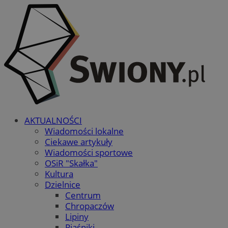
AKTUALNOŚCI
Wiadomości lokalne
Ciekawe artykuły
Wiadomości sportowe
OSiR "Skałka"
Kultura
Dzielnice
Centrum
Chropaczów
Lipiny
Piaśniki