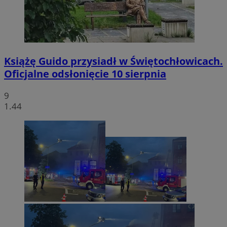
Książę Guido przysiadł w Świętochłowicach.
Oficjalne odsłonięcie 10 sierpnia
9
1.44