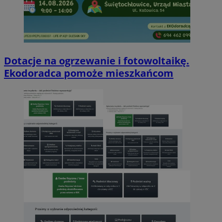
Dotacje na ogrzewanie i fotowoltaikę.
Ekodoradca pomoże mieszkańcom