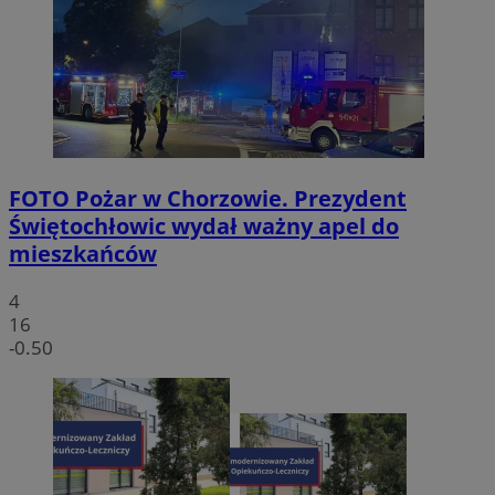
FOTO
Pożar w Chorzowie. Prezydent
Świętochłowic wydał ważny apel do
mieszkańców
4
16
-0.50