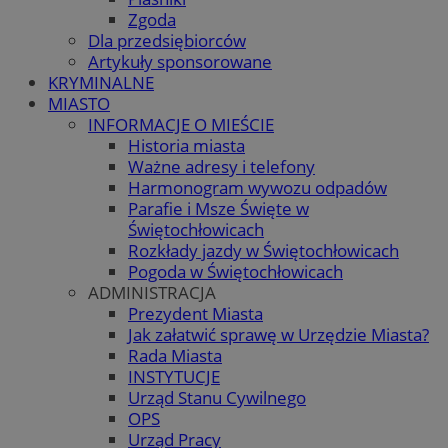
Zgoda
Dla przedsiębiorców
Artykuły sponsorowane
KRYMINALNE
MIASTO
INFORMACJE O MIEŚCIE
Historia miasta
Ważne adresy i telefony
Harmonogram wywozu odpadów
Parafie i Msze Święte w
Świętochłowicach
Rozkłady jazdy w Świętochłowicach
Pogoda w Świętochłowicach
ADMINISTRACJA
Prezydent Miasta
Jak załatwić sprawę w Urzędzie Miasta?
Rada Miasta
INSTYTUCJE
Urząd Stanu Cywilnego
OPS
Urząd Pracy