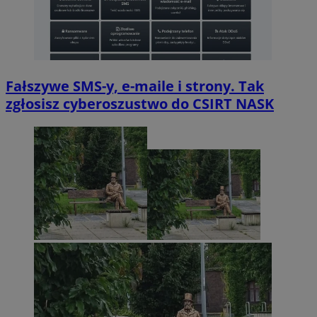
Fałszywe SMS-y, e-maile i strony. Tak
zgłosisz cyberoszustwo do CSIRT NASK