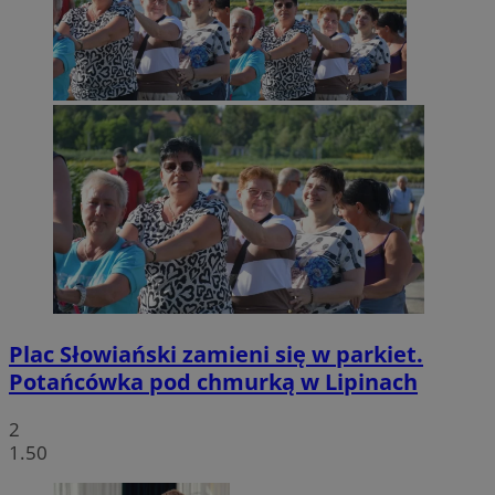
Plac Słowiański zamieni się w parkiet.
Potańcówka pod chmurką w Lipinach
2
1.50