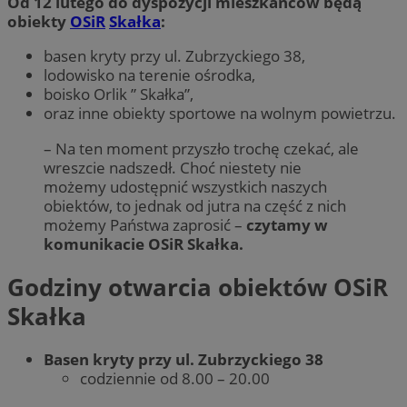
Od 12 lutego do dyspozycji mieszkańców będą
obiekty
OSiR
Skałka
:
basen kryty przy ul. Zubrzyckiego 38,
lodowisko na terenie ośrodka,
boisko Orlik ” Skałka”,
oraz inne obiekty sportowe na wolnym powietrzu.
– Na ten moment przyszło trochę czekać, ale
wreszcie nadszedł. Choć niestety nie
możemy udostępnić wszystkich naszych
obiektów, to jednak od jutra na część z nich
możemy Państwa zaprosić –
czytamy w
komunikacie OSiR Skałka.
Godziny otwarcia obiektów OSiR
Skałka
Basen kryty przy ul. Zubrzyckiego 38
codziennie od 8.00 – 20.00