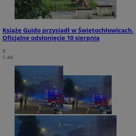
Książę Guido przysiadł w Świętochłowicach.
Oficjalne odsłonięcie 10 sierpnia
9
1.44