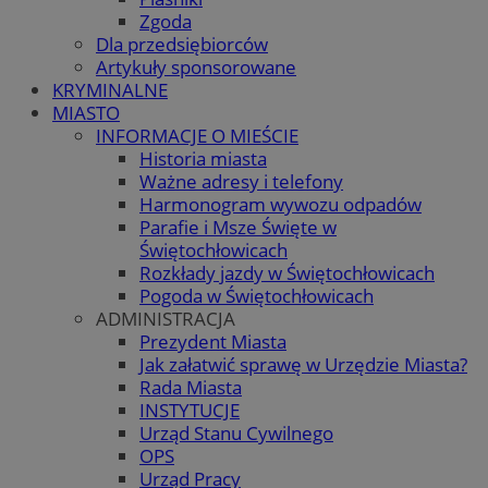
Zgoda
Dla przedsiębiorców
Artykuły sponsorowane
KRYMINALNE
MIASTO
INFORMACJE O MIEŚCIE
Historia miasta
Ważne adresy i telefony
Harmonogram wywozu odpadów
Parafie i Msze Święte w
Świętochłowicach
Rozkłady jazdy w Świętochłowicach
Pogoda w Świętochłowicach
ADMINISTRACJA
Prezydent Miasta
Jak załatwić sprawę w Urzędzie Miasta?
Rada Miasta
INSTYTUCJE
Urząd Stanu Cywilnego
OPS
Urząd Pracy