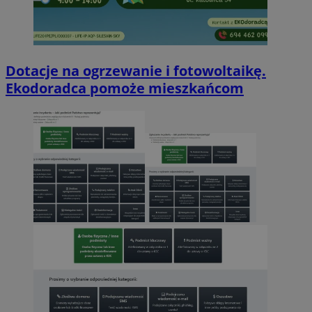
Dotacje na ogrzewanie i fotowoltaikę.
Ekodoradca pomoże mieszkańcom