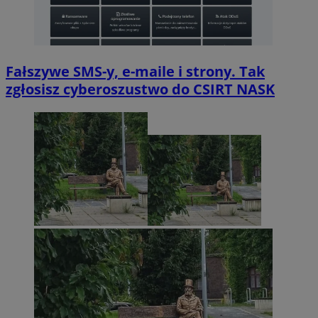
Fałszywe SMS-y, e-maile i strony. Tak
zgłosisz cyberoszustwo do CSIRT NASK