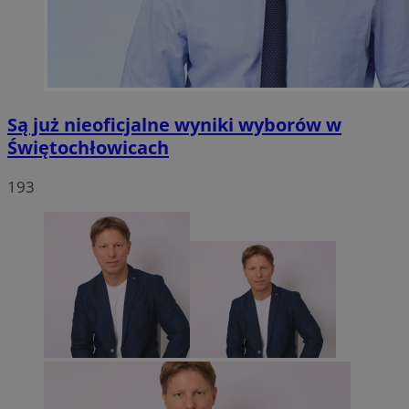
Są już nieoficjalne wyniki wyborów w
Świętochłowicach
193