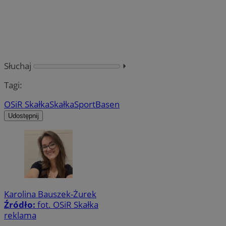
Słuchaj
⏵︎
Tagi:
OSiR Skałka
Skałka
Sport
Basen
Udostępnij
Karolina Bauszek-Żurek
Źródło:
fot. OSiR Skałka
reklama