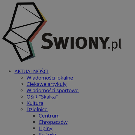
AKTUALNOŚCI
Wiadomości lokalne
Ciekawe artykuły
Wiadomości sportowe
OSiR "Skałka"
Kultura
Dzielnice
Centrum
Chropaczów
Lipiny
Piaśniki