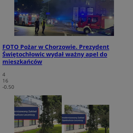
FOTO
Pożar w Chorzowie. Prezydent
Świętochłowic wydał ważny apel do
mieszkańców
4
16
-0.50