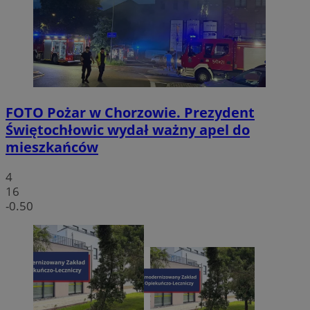
FOTO
Pożar w Chorzowie. Prezydent
Świętochłowic wydał ważny apel do
mieszkańców
4
16
-0.50