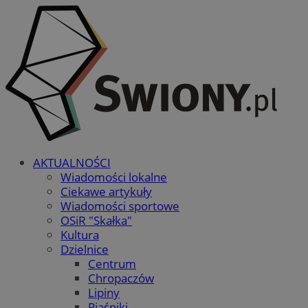
AKTUALNOŚCI
Wiadomości lokalne
Ciekawe artykuły
Wiadomości sportowe
OSiR "Skałka"
Kultura
Dzielnice
Centrum
Chropaczów
Lipiny
Piaśniki