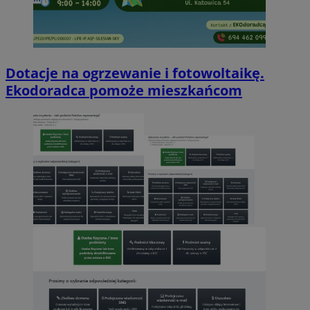
Dotacje na ogrzewanie i fotowoltaikę.
Ekodoradca pomoże mieszkańcom