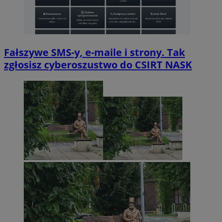
Fałszywe SMS-y, e-maile i strony. Tak
zgłosisz cyberoszustwo do CSIRT NASK