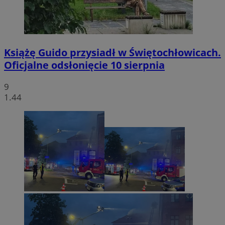
Książę Guido przysiadł w Świętochłowicach.
Oficjalne odsłonięcie 10 sierpnia
9
1.44