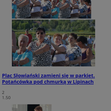
Plac Słowiański zamieni się w parkiet.
Potańcówka pod chmurką w Lipinach
2
1.50