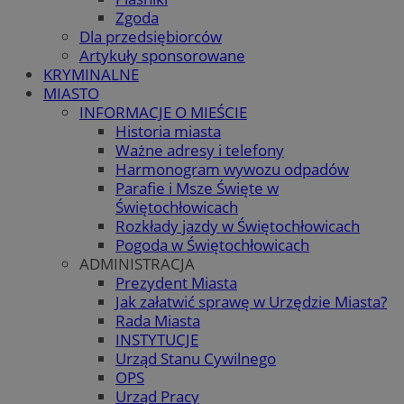
Zgoda
Dla przedsiębiorców
Artykuły sponsorowane
KRYMINALNE
MIASTO
INFORMACJE O MIEŚCIE
Historia miasta
Ważne adresy i telefony
Harmonogram wywozu odpadów
Parafie i Msze Święte w
Świętochłowicach
Rozkłady jazdy w Świętochłowicach
Pogoda w Świętochłowicach
ADMINISTRACJA
Prezydent Miasta
Jak załatwić sprawę w Urzędzie Miasta?
Rada Miasta
INSTYTUCJE
Urząd Stanu Cywilnego
OPS
Urząd Pracy