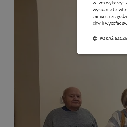
w tym wykorzysty
wyłącznie tej wi
zamiast na zgodz
chwili wycofać s
POKAŻ SZCZ
Niezbędne
Ni
Niezbędne pliki cook
zarządzanie kontem. 
Nazwa