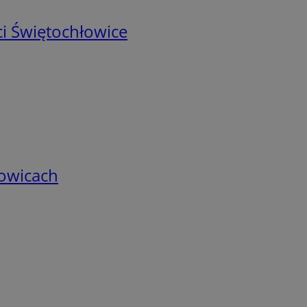
i Świętochłowice
łowicach