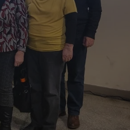
ator sesji.
ator sesji.
ator sesji.
usługę Cookie-
rencji dotyczących
est to konieczne,
działał poprawnie.
cje o zgodzie
h dotyczących
tryny. Rejestruje
ci i ustawień
ie w kolejnych
nie musi ponownie
 zwiększa wygodę i
ych.
Opis
 OpenX dla
one określone
okie Microsoft MSN,
enia skuteczności,
łowe działanie tej
plik cookie