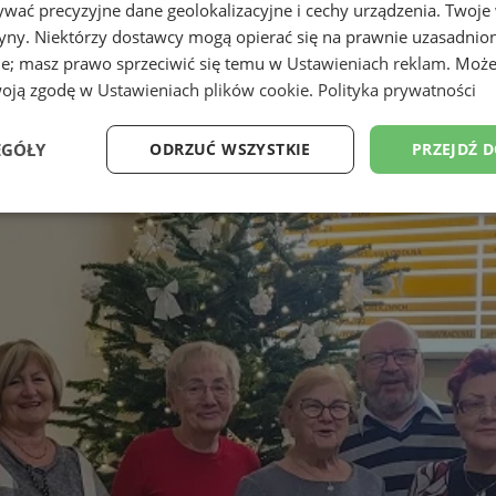
wać precyzyjne dane geolokalizacyjne i cechy urządzenia. Twoje
tryny. Niektórzy dostawcy mogą opierać się na prawnie uzasadnio
ie; masz prawo sprzeciwić się temu w
Ustawieniach reklam
. Może
woją zgodę w
Ustawieniach plików cookie
.
Polityka prywatności
EGÓŁY
ODRZUĆ WSZYSTKIE
PRZEJDŹ 
Wydajność
Targetowanie
Funkcjonalność
Ni
ezbędne
Wydajność
Targetowanie
Funkcjonalność
Niesklasyfikow
ie umożliwiają korzystanie z podstawowych funkcji strony internetowej, takich jak log
Bez niezbędnych plików cookie nie można prawidłowo korzystać ze strony internetowe
Provider
/
Okres
Opis
Domena
przechowywania