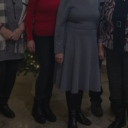
swiony.pl
1 rok
Ten plik cookie przechowuje identyfik
swiony.pl
1 rok
Ten plik cookie przechowuje identyfik
swiony.pl
1 rok
Ten plik cookie przechowuje identyfik
nt
4 tygodnie 2 dni
Ten plik cookie jest używany przez 
CookieScript
Script.com do zapamiętywania prefe
swiony.pl
zgody użytkownika na pliki cookie. J
aby baner cookie Cookie-Script.com 
METADATA
5 miesięcy 4
Ten plik cookie przechowuje informa
YouTube
tygodnie
użytkownika oraz jego preferencjac
.youtube.com
prywatności podczas korzystania z wi
wybory dotyczące polityki prywatnoś
zgody, zapewniając ich przestrzegan
wizytach. Dzięki temu użytkownik 
konfigurować swoich preferencji, co
zgodność z regulacjami ochrony dan
Polityce prywatności Google
Provider
/
Domena
Okres przechowywania
Provider
/
Okres
Opis
.youtube.com
5 miesięcy 4 tygodnie
Domena
przechowywania
Provider
/
Okres
Opis
Domena
przechowywania
1 rok
Powiązany z platformą reklamową banerów
OpenX
wydawców. Rejestruje, czy zostały wyświetl
Technologies
1 rok
Jest to własny plik co
Microsoft
reklamy. Podobno używane tylko do zwiększ
który zapewnia prawid
Inc.
Corporation
a nie do kierowania na użytkowników. Jako 
witryny.
reklama.silnet.pl
.c.bing.com