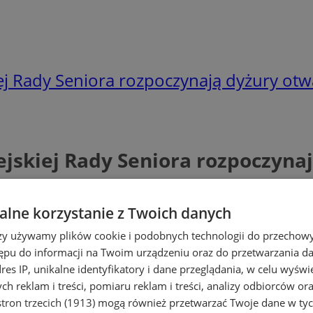
ej Rady Seniora rozpoczynają dyżury otw
jskiej Rady Seniora rozpoczyna
lne korzystanie z Twoich danych
rzy używamy plików cookie i podobnych technologii do przechow
ępu do informacji na Twoim urządzeniu oraz do przetwarzania 
dres IP, unikalne identyfikatory i dane przeglądania, w celu wyświ
h reklam i treści, pomiaru reklam i treści, analizy odbiorców or
tron trzecich (1913)
mogą również przetwarzać Twoje dane w tych