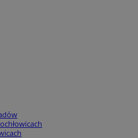
adów
tochłowicach
wicach