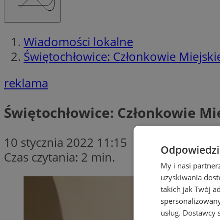
Wiadomości lokalne
Świętochłowice: Członkowie Miejski
reklama
Świętochłowice: Członkowie Mie
10 stycznia 2022 11:15
Odpowiedzia
Czas czytania: 2 min.
My i nasi partne
uzyskiwania dost
takich jak Twój a
spersonalizowanyc
usług.
Dostawcy s