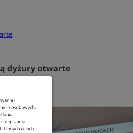
arte
ją dyżury otwarte
ywania i
danych osobowych,
etlania
az ulepszania
 i innych celach,