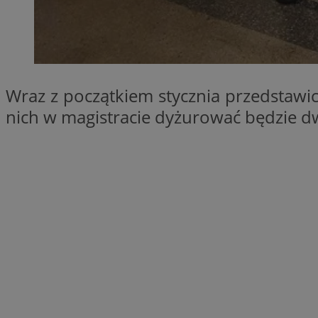
openstat_1gz8lx8d
_ga_DEDM2KCVWQ
_ga
VISITOR_INFO1_LIV
Wraz z początkiem stycznia przedstawic
nich w magistracie dyżurować będzie d
_clsk
ustat_6nfvwhmzau
_clsk
MUID
FCCDCF
__eoi