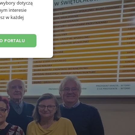
 wybory dotyczą
nym interesie
sz w każdej
DO PORTALU
esklasyfikowane
ane
owanie użytkownika i
j.