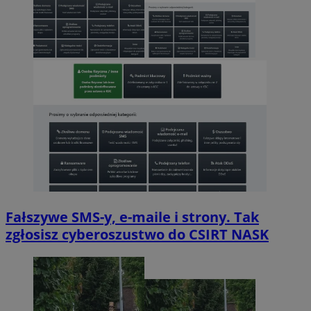
Fałszywe SMS-y, e-maile i strony. Tak
zgłosisz cyberoszustwo do CSIRT NASK