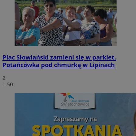
Plac Słowiański zamieni się w parkiet.
Potańcówka pod chmurką w Lipinach
2
1.50