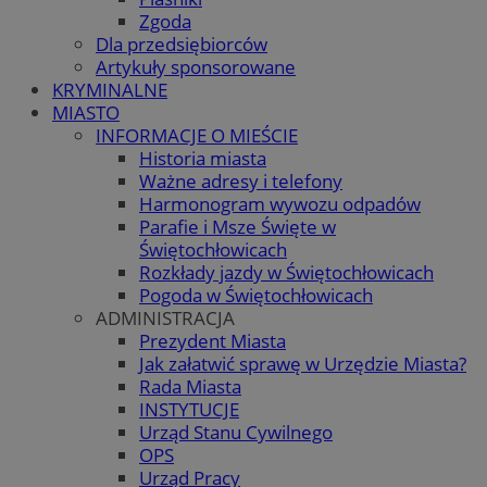
Zgoda
Dla przedsiębiorców
Artykuły sponsorowane
KRYMINALNE
MIASTO
INFORMACJE O MIEŚCIE
Historia miasta
Ważne adresy i telefony
Harmonogram wywozu odpadów
Parafie i Msze Święte w
Świętochłowicach
Rozkłady jazdy w Świętochłowicach
Pogoda w Świętochłowicach
ADMINISTRACJA
Prezydent Miasta
Jak załatwić sprawę w Urzędzie Miasta?
Rada Miasta
INSTYTUCJE
Urząd Stanu Cywilnego
OPS
Urząd Pracy