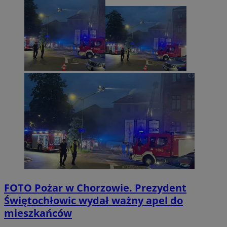
FOTO
Pożar w Chorzowie. Prezydent
Świętochłowic wydał ważny apel do
mieszkańców