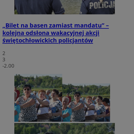
„Bilet na basen zamiast mandatu” –
kolejna odsłona wakacyjnej akcji
świętochłowickich policjantów
2
3
-2.00