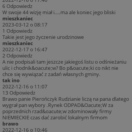
6
Odpowiedz
W swoje 44 wizję miał i....ma ale koniec jego bliski
mieszkaniec
2023-03-12 o 08:17
1
Odpowiedz
Takie jest jego życzenie urodzinowe
mieszkaniec
2022-12-17 o 16:47
2
Odpowiedz
A nie podpisali tam jeszcze jakiegoś listu o odśnieżaniu
ulic i chodnik&oacute;w? Bo p&oacute;ki co nikt nie
chce się wywiązać z zadań własnych gminy.
tak ino
2022-12-16 o 11:07
13
Odpowiedz
Brawo panie Pierończyk Rudzianie liczą na pana dlatego
wygrał pan wybory .Rynek ODPAD&Oacute;W za
poprzednich rzad&oacute;w zdominowały firmy
NIEMIECKIE czas dać zarobić lokalnym firmom
brawo
2022-12-16 o 10:46