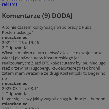
reklama
Komentarze (9)
DODAJ
A to nie czasem kontynuacja wspolpracy z Rudą
Kostempskiego?
mieszkaniec
2022-12-16 o 19:46
2
Odpowiedz
Właśnie mialem o tym napisać a jak się okazuje coraz
więcej plan&oacute;w Kostempskiego jest
realizowanych: Zjazd DTŚ kt&oacute;ry był be, niedługo
rzeź drzew na Hugobergu kt&oacute;rego tak bronił
zatem mam wrażenie że drugi Kostempski to Beger no
no
mieszkaniec
2023-03-12 o 08:11
1
Odpowiedz
beger się cieszy jakby wygrał drugą kadencję... hehehe
mieszkaniec
2022-12-16 o 17:40