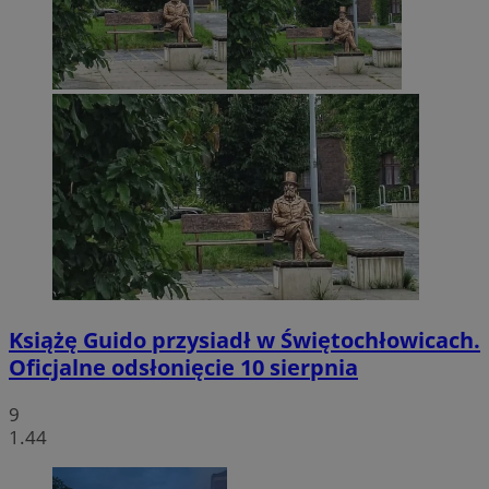
Książę Guido przysiadł w Świętochłowicach.
Oficjalne odsłonięcie 10 sierpnia
9
1.44