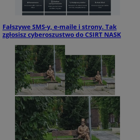
Fałszywe SMS-y, e-maile i strony. Tak
zgłosisz cyberoszustwo do CSIRT NASK