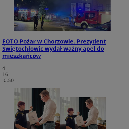
FOTO
Pożar w Chorzowie. Prezydent
Świętochłowic wydał ważny apel do
mieszkańców
4
16
-0.50