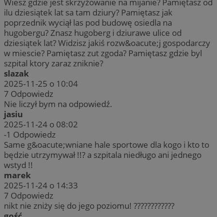
Wiesz gdzie jest skrzyżowanie na mijanie? Pamiętasz od
ilu dziesiątek lat sa tam dziury? Pamiętasz jak
poprzednik wyciął las pod budowę osiedla na
hugobergu? Znasz hugoberg i dziurawe ulice od
dziesiątek lat? Widzisz jakiś rozw&oacute;j gospodarczy
w miescie? Pamiętasz zut zgoda? Pamiętasz gdzie byl
szpital ktory zaraz zniknie?
slazak
2025-11-25 o 10:04
7
Odpowiedz
Nie liczył bym na odpowiedź.
jasiu
2025-11-24 o 08:02
-1
Odpowiedz
Same g&oacute;wniane hale sportowe dla kogo i kto to
będzie utrzymywał !!? a szpitala niedługo ani jednego
wstyd !!
marek
2025-11-24 o 14:33
7
Odpowiedz
nikt nie zniży się do jego poziomu! ????????????
gość