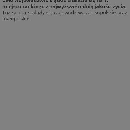
Całe województwo śląskie znalazło się na 1.
miejscu rankingu z najwyższą średnią jakości życia
.
Tuż za nim znalazły się województwa wielkopolskie oraz
małopolskie.