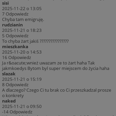
sisi
2025-11-22 o 13:05
7
Odpowiedz
Chyba tam emigruję.
rudzianin
2025-11-21 o 18:23
5
Odpowiedz
To chyba żart jakiś ????????????????
mieszkanka
2025-11-20 o 14:53
16
Odpowiedz
Ja r&oacute;wnież uwazam ze to żart haha Tak
jakmkoedys Bytom byl super miejscem do życia haha
slazak
2025-11-21 o 15:19
8
Odpowiedz
A dlaczego? Czego Ci tu brak co Ci przeszkadzal prosze
o konkrety
naked
2025-11-21 o 09:50
-14
Odpowiedz