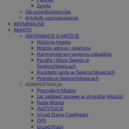
Zgoda
Dla przedsiębiorców
Artykuły sponsorowane
KRYMINALNE
MIASTO
INFORMACJE O MIEŚCIE
Historia miasta
Ważne adresy i telefony
Harmonogram wywozu odpadów
Parafie i Msze Święte w
Świętochłowicach
Rozkłady jazdy w Świętochłowicach
Pogoda w Świętochłowicach
ADMINISTRACJA
Prezydent Miasta
Jak załatwić sprawę w Urzędzie Miasta?
Rada Miasta
INSTYTUCJE
Urząd Stanu Cywilnego
OPS
Urząd Pracy