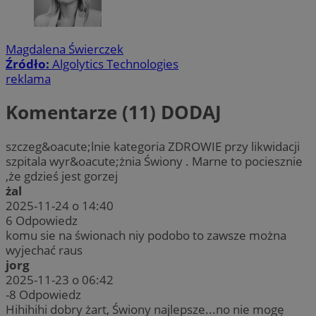
Magdalena Świerczek
Źródło:
Algolytics Technologies
reklama
Komentarze (11)
DODAJ
szczeg&oacute;lnie kategoria ZDROWIE przy likwidacji
szpitala wyr&oacute;żnia Świony . Marne to pociesznie
,że gdzieś jest gorzej
żal
2025-11-24 o 14:40
6
Odpowiedz
komu sie na świonach niy podobo to zawsze można
wyjechać raus
jorg
2025-11-23 o 06:42
-8
Odpowiedz
Hihihihi dobry żart, Świony najlepsze...no nie mogę