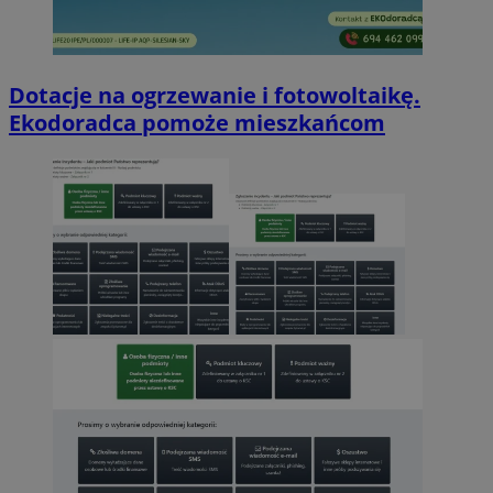
Dotacje na ogrzewanie i fotowoltaikę.
Ekodoradca pomoże mieszkańcom