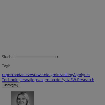
Słuchaj
⏵︎
Tagi:
raport
badanie
zestawienie gmin
ranking
Algolytics
Technologies
najlepsza gmina do życia
SW Research
Udostępnij