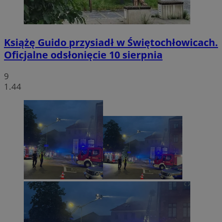
Książę Guido przysiadł w Świętochłowicach.
Oficjalne odsłonięcie 10 sierpnia
9
1.44