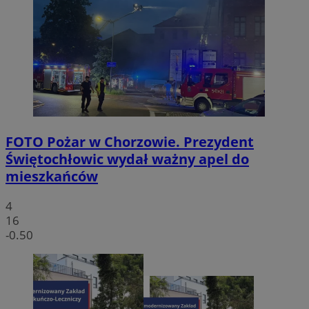
FOTO
Pożar w Chorzowie. Prezydent
Świętochłowic wydał ważny apel do
mieszkańców
4
16
-0.50