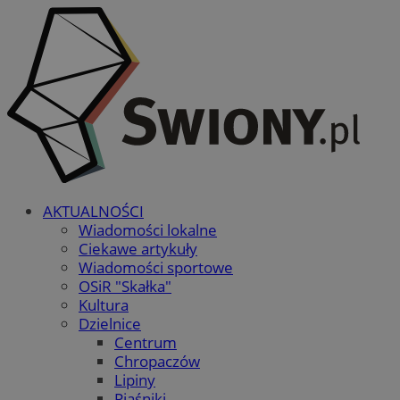
AKTUALNOŚCI
Wiadomości lokalne
Ciekawe artykuły
Wiadomości sportowe
OSiR "Skałka"
Kultura
Dzielnice
Centrum
Chropaczów
Lipiny
Piaśniki