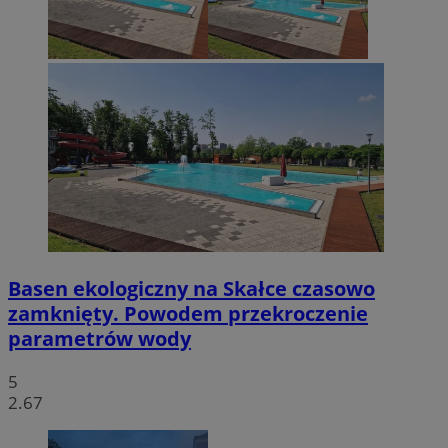
Basen ekologiczny na Skałce czasowo
zamknięty. Powodem przekroczenie
parametrów wody
5
2.67