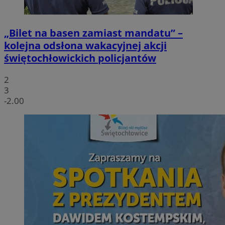
„Bilet na basen zamiast mandatu” –
kolejna odsłona wakacyjnej akcji
świętochłowickich policjantów
2
3
-2.00