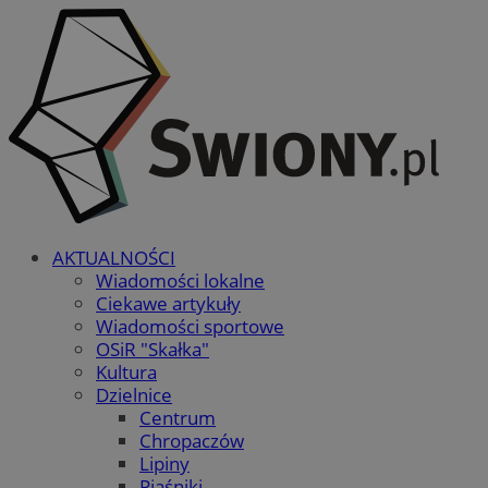
AKTUALNOŚCI
Wiadomości lokalne
Ciekawe artykuły
Wiadomości sportowe
OSiR "Skałka"
Kultura
Dzielnice
Centrum
Chropaczów
Lipiny
Piaśniki