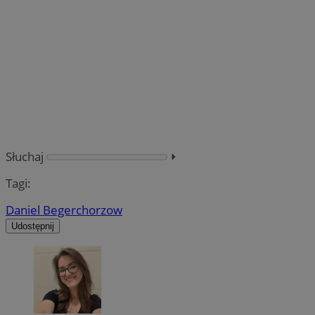
Słuchaj
⏵︎
Tagi:
Daniel Beger
chorzow
Udostępnij