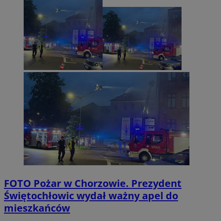
FOTO
Pożar w Chorzowie. Prezydent
Świętochłowic wydał ważny apel do
mieszkańców