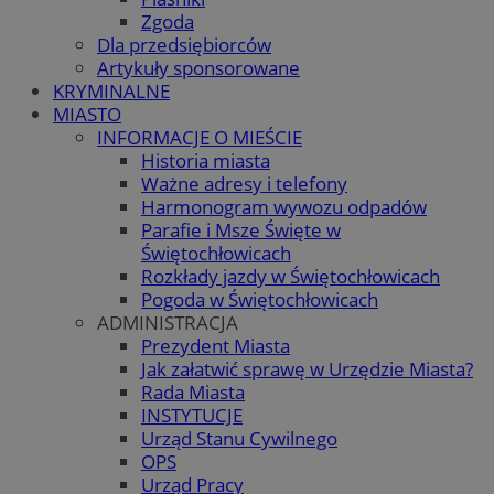
Zgoda
Dla przedsiębiorców
Artykuły sponsorowane
KRYMINALNE
MIASTO
INFORMACJE O MIEŚCIE
Historia miasta
Ważne adresy i telefony
Harmonogram wywozu odpadów
Parafie i Msze Święte w
Świętochłowicach
Rozkłady jazdy w Świętochłowicach
Pogoda w Świętochłowicach
ADMINISTRACJA
Prezydent Miasta
Jak załatwić sprawę w Urzędzie Miasta?
Rada Miasta
INSTYTUCJE
Urząd Stanu Cywilnego
OPS
Urząd Pracy