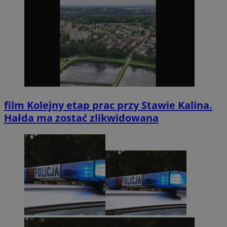
film
Kolejny etap prac przy Stawie Kalina.
Hałda ma zostać zlikwidowana