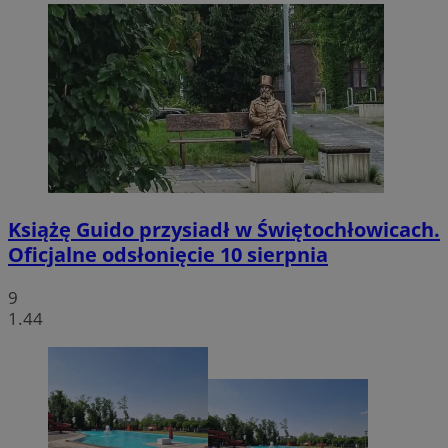
Książę Guido przysiadł w Świętochłowicach.
Oficjalne odsłonięcie 10 sierpnia
9
1.44