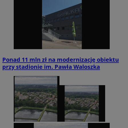
Ponad 11 mln zł na modernizację obiektu
przy stadionie im. Pawła Waloszka