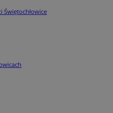
i Świętochłowice
łowicach