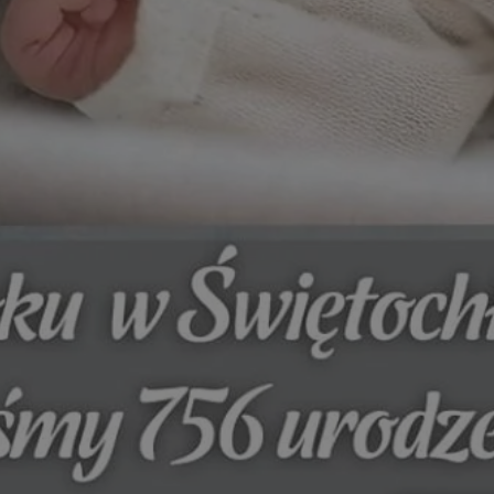
swiony.pl
1 rok
Ten plik cookie przechowuje identyfik
swiony.pl
1 rok
Ten plik cookie przechowuje identyfik
swiony.pl
1 rok
Ten plik cookie przechowuje identyfik
nt
4 tygodnie 2 dni
Ten plik cookie jest używany przez 
CookieScript
Script.com do zapamiętywania prefe
swiony.pl
zgody użytkownika na pliki cookie. J
aby baner cookie Cookie-Script.com 
METADATA
5 miesięcy 4
Ten plik cookie przechowuje informa
YouTube
tygodnie
użytkownika oraz jego preferencjac
.youtube.com
prywatności podczas korzystania z wi
wybory dotyczące polityki prywatnoś
zgody, zapewniając ich przestrzegan
wizytach. Dzięki temu użytkownik 
konfigurować swoich preferencji, co
zgodność z regulacjami ochrony dan
Polityce prywatności Google
Provider
/
Domena
Okres przechowywania
Provider
/
Okres
Opis
.youtube.com
5 miesięcy 4 tygodnie
Domena
przechowywania
Provider
/
Okres
Opis
Domena
przechowywania
1 rok
Powiązany z platformą reklamową banerów
OpenX
wydawców. Rejestruje, czy zostały wyświetl
Technologies
1 rok
Jest to własny plik co
Microsoft
reklamy. Podobno używane tylko do zwiększ
który zapewnia prawid
Inc.
Corporation
a nie do kierowania na użytkowników. Jako 
witryny.
reklama.silnet.pl
.c.bing.com