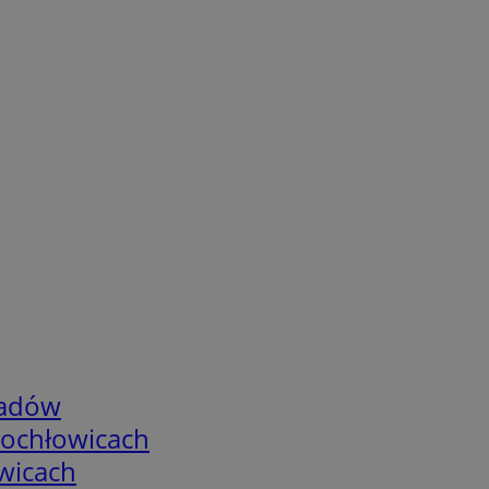
adów
tochłowicach
wicach