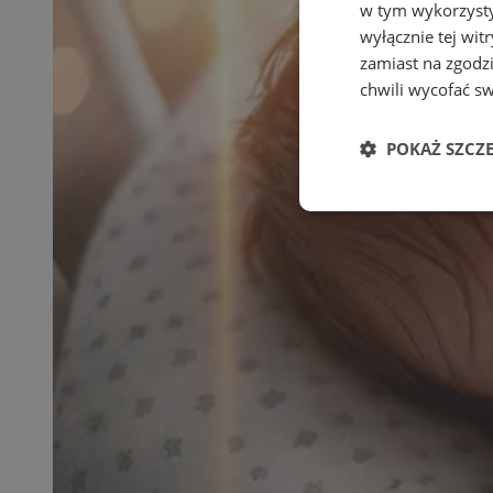
w tym wykorzysty
wyłącznie tej wi
zamiast na zgodz
chwili wycofać s
POKAŻ SZCZ
Niezbędne
Ni
Niezbędne pliki cook
zarządzanie kontem. 
Nazwa