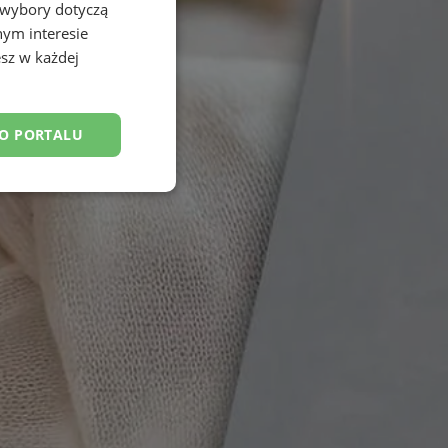
 wybory dotyczą
nym interesie
sz w każdej
DO PORTALU
esklasyfikowane
ane
owanie użytkownika i
j.