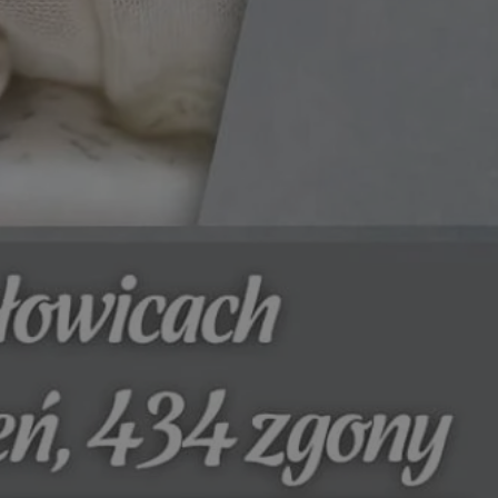
ator sesji.
ator sesji.
ator sesji.
usługę Cookie-
rencji dotyczących
est to konieczne,
działał poprawnie.
cje o zgodzie
h dotyczących
tryny. Rejestruje
ci i ustawień
ie w kolejnych
nie musi ponownie
 zwiększa wygodę i
ych.
Opis
 OpenX dla
one określone
okie Microsoft MSN,
enia skuteczności,
łowe działanie tej
plik cookie