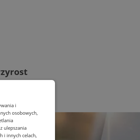
zyrost
ywania i
danych osobowych,
etlania
az ulepszania
 i innych celach,