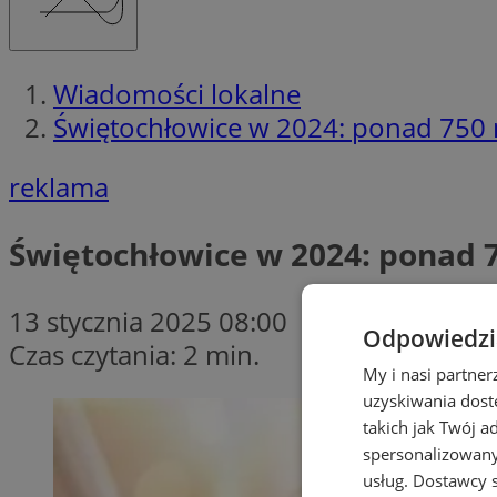
Wiadomości lokalne
Świętochłowice w 2024: ponad 750
reklama
Świętochłowice w 2024: ponad 
13 stycznia 2025 08:00
Odpowiedzia
Czas czytania: 2 min.
My i nasi partne
uzyskiwania dost
takich jak Twój a
spersonalizowanyc
usług.
Dostawcy s