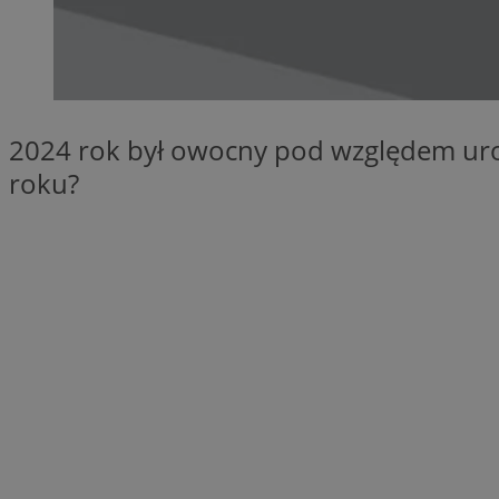
openstat_1gz8lx8d
_ga_DEDM2KCVWQ
_ga
VISITOR_INFO1_LIV
2024 rok był owocny pod względem urod
roku?
_clsk
ustat_6nfvwhmzau
_clsk
MUID
FCCDCF
__eoi