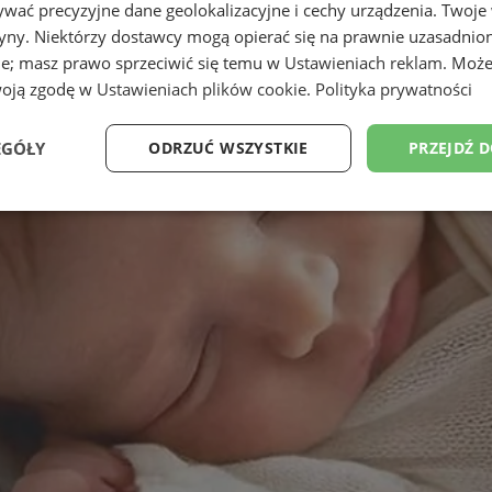
wać precyzyjne dane geolokalizacyjne i cechy urządzenia. Twoje
tryny. Niektórzy dostawcy mogą opierać się na prawnie uzasadnio
ie; masz prawo sprzeciwić się temu w
Ustawieniach reklam
. Może
woją zgodę w
Ustawieniach plików cookie
.
Polityka prywatności
EGÓŁY
ODRZUĆ WSZYSTKIE
PRZEJDŹ 
Wydajność
Targetowanie
Funkcjonalność
Ni
ezbędne
Wydajność
Targetowanie
Funkcjonalność
Niesklasyfikow
ie umożliwiają korzystanie z podstawowych funkcji strony internetowej, takich jak log
Bez niezbędnych plików cookie nie można prawidłowo korzystać ze strony internetowe
Provider
/
Okres
Opis
Domena
przechowywania