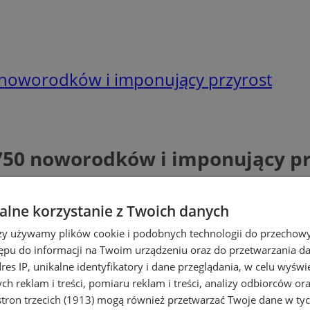
 noworodków i imponujący przyrost
750 noworodków i imponujący pr
lne korzystanie z Twoich danych
rzy używamy plików cookie i podobnych technologii do przechow
ępu do informacji na Twoim urządzeniu oraz do przetwarzania 
dres IP, unikalne identyfikatory i dane przeglądania, w celu wyświ
h reklam i treści, pomiaru reklam i treści, analizy odbiorców or
tron trzecich (1913)
mogą również przetwarzać Twoje dane w tych