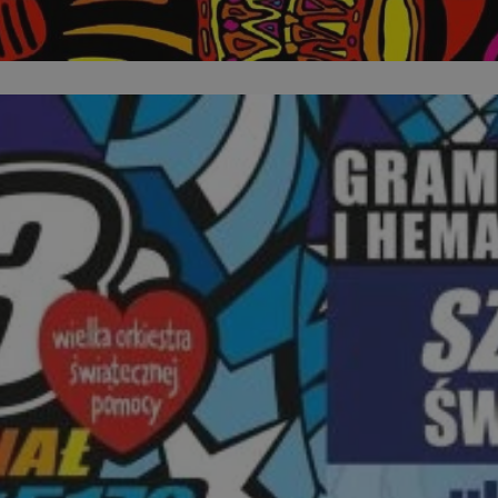
swiony.pl
1 rok
Ten plik cookie przechowuje identyfik
swiony.pl
1 rok
Ten plik cookie przechowuje identyfik
swiony.pl
1 rok
Ten plik cookie przechowuje identyfik
nt
4 tygodnie 2 dni
Ten plik cookie jest używany przez 
CookieScript
Script.com do zapamiętywania prefe
swiony.pl
zgody użytkownika na pliki cookie. J
aby baner cookie Cookie-Script.com 
METADATA
5 miesięcy 4
Ten plik cookie przechowuje informa
YouTube
tygodnie
użytkownika oraz jego preferencjac
.youtube.com
prywatności podczas korzystania z wi
wybory dotyczące polityki prywatnoś
zgody, zapewniając ich przestrzegan
wizytach. Dzięki temu użytkownik 
konfigurować swoich preferencji, co
zgodność z regulacjami ochrony dan
Polityce prywatności Google
Provider
/
Domena
Okres przechowywania
Provider
/
Okres
Opis
.youtube.com
5 miesięcy 4 tygodnie
Domena
przechowywania
Provider
/
Okres
Opis
Domena
przechowywania
1 rok
Powiązany z platformą reklamową banerów
OpenX
wydawców. Rejestruje, czy zostały wyświetl
Technologies
1 rok
Jest to własny plik co
Microsoft
reklamy. Podobno używane tylko do zwiększ
który zapewnia prawid
Inc.
Corporation
a nie do kierowania na użytkowników. Jako 
witryny.
reklama.silnet.pl
.c.bing.com