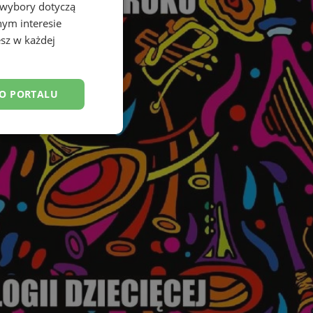
 wybory dotyczą
nym interesie
sz w każdej
DO PORTALU
esklasyfikowane
ane
owanie użytkownika i
j.