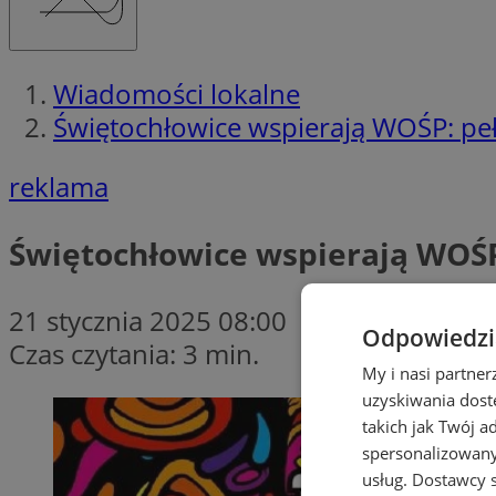
Wiadomości lokalne
Świętochłowice wspierają WOŚP: p
reklama
Świętochłowice wspierają WOŚ
21 stycznia 2025 08:00
Odpowiedzia
Czas czytania: 3 min.
My i nasi partne
uzyskiwania dost
takich jak Twój a
spersonalizowanyc
usług.
Dostawcy s