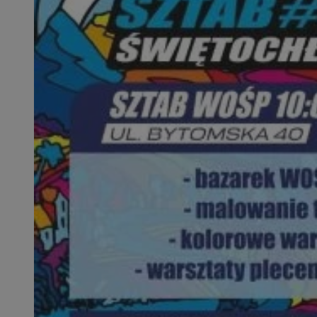
openstat_1gz8lx8d
_ga_DEDM2KCVWQ
_ga
VISITOR_INFO1_LIV
_clsk
ustat_6nfvwhmzau
_clsk
MUID
FCCDCF
__eoi