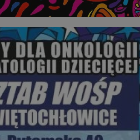
ator sesji.
ator sesji.
ator sesji.
usługę Cookie-
rencji dotyczących
est to konieczne,
działał poprawnie.
cje o zgodzie
h dotyczących
tryny. Rejestruje
ci i ustawień
ie w kolejnych
nie musi ponownie
 zwiększa wygodę i
ych.
Opis
 OpenX dla
one określone
okie Microsoft MSN,
enia skuteczności,
łowe działanie tej
plik cookie