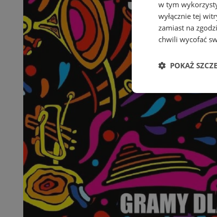
w tym wykorzysty
wyłącznie tej wi
zamiast na zgodz
chwili wycofać s
POKAŻ SZCZ
Niezbędne
Ni
Niezbędne pliki cook
zarządzanie kontem. 
Nazwa