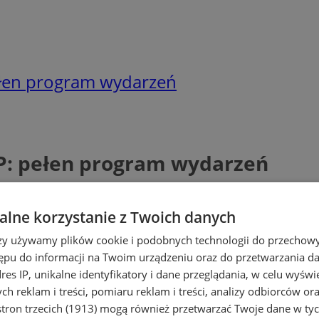
ełen program wydarzeń
P: pełen program wydarzeń
lne korzystanie z Twoich danych
rzy używamy plików cookie i podobnych technologii do przechow
ępu do informacji na Twoim urządzeniu oraz do przetwarzania 
dres IP, unikalne identyfikatory i dane przeglądania, w celu wyświ
h reklam i treści, pomiaru reklam i treści, analizy odbiorców or
tron trzecich (1913)
mogą również przetwarzać Twoje dane w tych