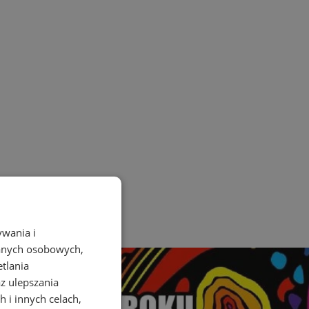
ywania i
danych osobowych,
etlania
az ulepszania
 i innych celach,