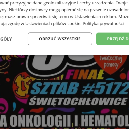
wać precyzyjne dane geolokalizacyjne i cechy urządzenia. Twoje
tryny. Niektórzy dostawcy mogą opierać się na prawnie uzasadnio
ie; masz prawo sprzeciwić się temu w
Ustawieniach reklam
. Może
woją zgodę w
Ustawieniach plików cookie
.
Polityka prywatności
EGÓŁY
ODRZUĆ WSZYSTKIE
PRZEJDŹ 
Wydajność
Targetowanie
Funkcjonalność
Ni
ezbędne
Wydajność
Targetowanie
Funkcjonalność
Niesklasyfikow
ie umożliwiają korzystanie z podstawowych funkcji strony internetowej, takich jak log
Bez niezbędnych plików cookie nie można prawidłowo korzystać ze strony internetowe
Provider
/
Okres
Opis
Domena
przechowywania