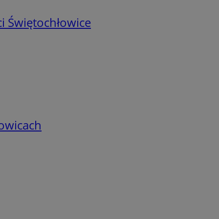
i Świętochłowice
łowicach