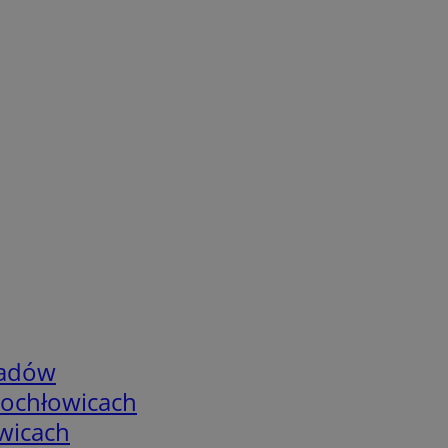
adów
tochłowicach
wicach