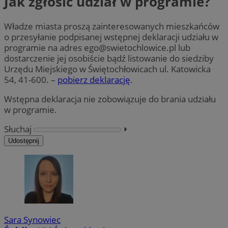
Jak zgłosić udział w programie?
Władze miasta proszą zainteresowanych mieszkańców
o przesyłanie podpisanej wstępnej deklaracji udziału w
programie na adres
ego@swietochlowice.pl
lub
dostarczenie jej osobiście bądź listowanie do siedziby
Urzędu Miejskiego w Świętochłowicach ul. Katowicka
54, 41-600. –
pobierz deklarację
.
Wstępna deklaracja nie zobowiązuje do brania udziału
w programie.
Słuchaj
⏵︎
Udostępnij
Sara Synowiec