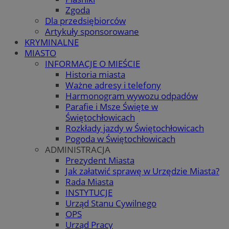
Zgoda
Dla przedsiębiorców
Artykuły sponsorowane
KRYMINALNE
MIASTO
INFORMACJE O MIEŚCIE
Historia miasta
Ważne adresy i telefony
Harmonogram wywozu odpadów
Parafie i Msze Święte w
Świętochłowicach
Rozkłady jazdy w Świętochłowicach
Pogoda w Świętochłowicach
ADMINISTRACJA
Prezydent Miasta
Jak załatwić sprawę w Urzędzie Miasta?
Rada Miasta
INSTYTUCJE
Urząd Stanu Cywilnego
OPS
Urząd Pracy