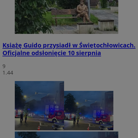
Książę Guido przysiadł w Świętochłowicach.
Oficjalne odsłonięcie 10 sierpnia
9
1.44