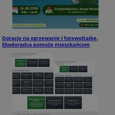
Dotacje na ogrzewanie i fotowoltaikę.
Ekodoradca pomoże mieszkańcom