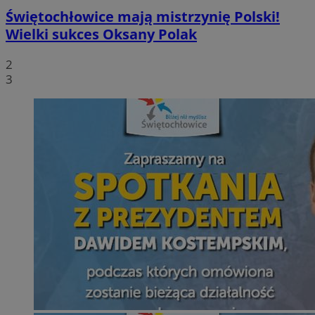
Świętochłowice mają mistrzynię Polski!
Wielki sukces Oksany Polak
2
3