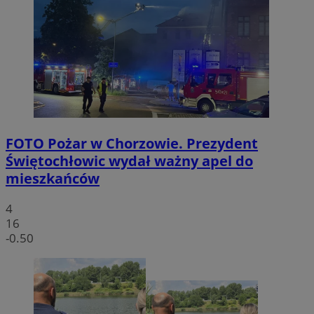
FOTO
Pożar w Chorzowie. Prezydent
Świętochłowic wydał ważny apel do
mieszkańców
4
16
-0.50