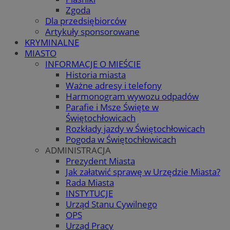
Zgoda
Dla przedsiębiorców
Artykuły sponsorowane
KRYMINALNE
MIASTO
INFORMACJE O MIEŚCIE
Historia miasta
Ważne adresy i telefony
Harmonogram wywozu odpadów
Parafie i Msze Święte w
Świętochłowicach
Rozkłady jazdy w Świętochłowicach
Pogoda w Świętochłowicach
ADMINISTRACJA
Prezydent Miasta
Jak załatwić sprawę w Urzędzie Miasta?
Rada Miasta
INSTYTUCJE
Urząd Stanu Cywilnego
OPS
Urząd Pracy