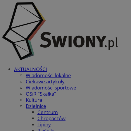
AKTUALNOŚCI
Wiadomości lokalne
Ciekawe artykuły
Wiadomości sportowe
OSiR "Skałka"
Kultura
Dzielnice
Centrum
Chropaczów
Lipiny
Piaśniki