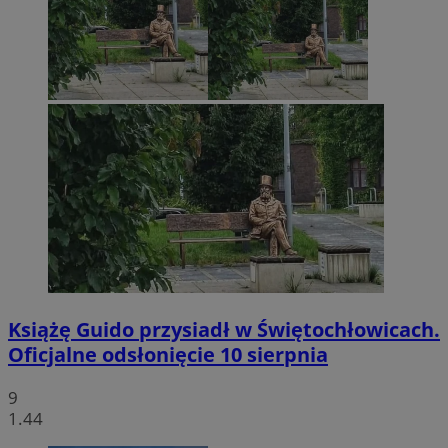
Książę Guido przysiadł w Świętochłowicach.
Oficjalne odsłonięcie 10 sierpnia
9
1.44