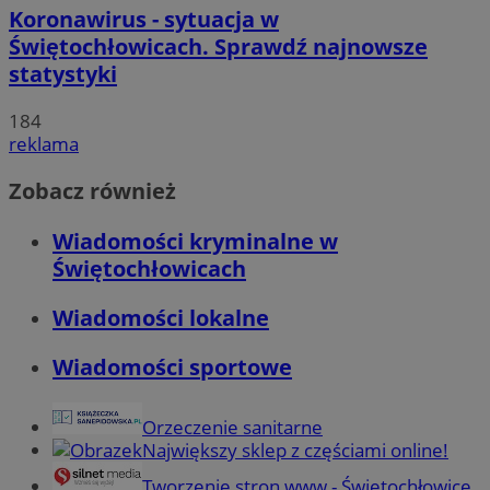
Koronawirus - sytuacja w
Świętochłowicach. Sprawdź najnowsze
statystyki
184
reklama
Zobacz również
Wiadomości kryminalne w
Świętochłowicach
Wiadomości lokalne
Wiadomości sportowe
Orzeczenie sanitarne
Największy sklep z częściami online!
Tworzenie stron www - Świętochłowice