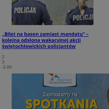
„Bilet na basen zamiast mandatu” –
kolejna odsłona wakacyjnej akcji
świętochłowickich policjantów
2
3
-2.00