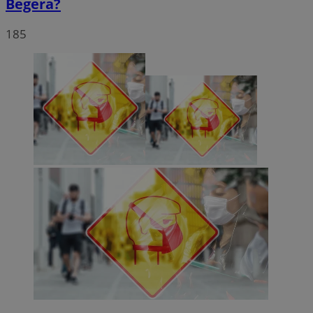
Begera?
185