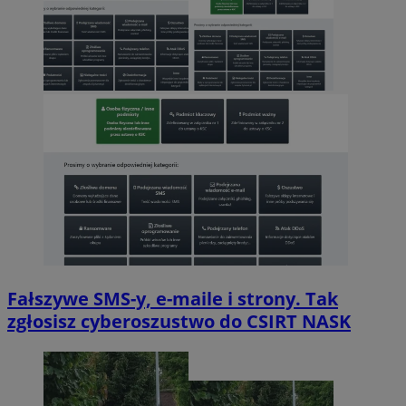
Fałszywe SMS-y, e-maile i strony. Tak
zgłosisz cyberoszustwo do CSIRT NASK