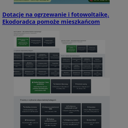
Dotacje na ogrzewanie i fotowoltaikę.
Ekodoradca pomoże mieszkańcom