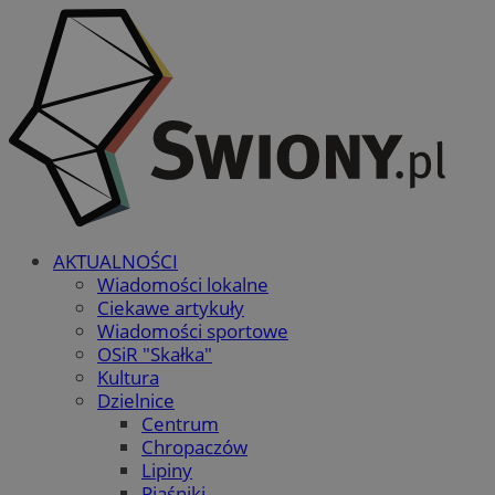
AKTUALNOŚCI
Wiadomości lokalne
Ciekawe artykuły
Wiadomości sportowe
OSiR "Skałka"
Kultura
Dzielnice
Centrum
Chropaczów
Lipiny
Piaśniki