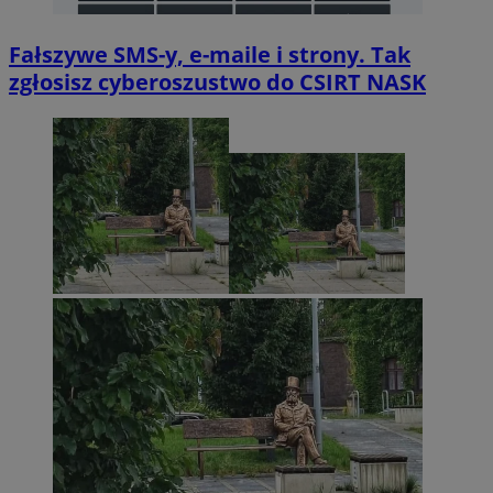
Fałszywe SMS-y, e-maile i strony. Tak
zgłosisz cyberoszustwo do CSIRT NASK