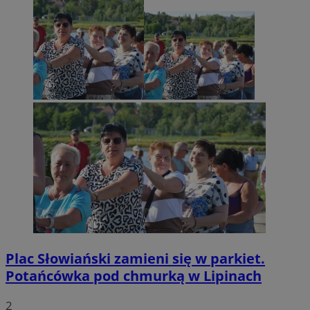
Plac Słowiański zamieni się w parkiet.
Potańcówka pod chmurką w Lipinach
2