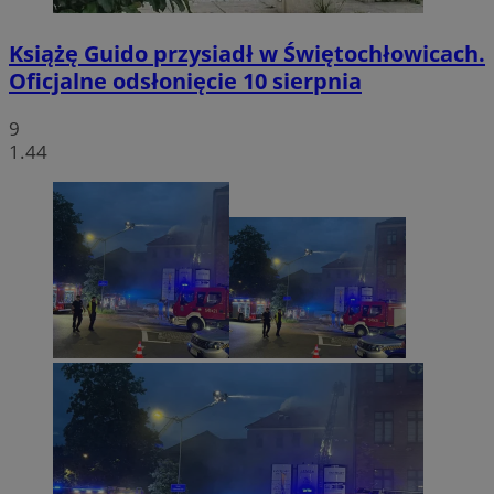
Książę Guido przysiadł w Świętochłowicach.
Oficjalne odsłonięcie 10 sierpnia
9
1.44