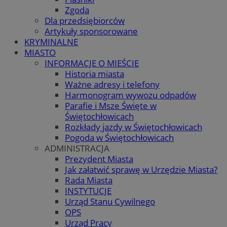
Zgoda
Dla przedsiębiorców
Artykuły sponsorowane
KRYMINALNE
MIASTO
INFORMACJE O MIEŚCIE
Historia miasta
Ważne adresy i telefony
Harmonogram wywozu odpadów
Parafie i Msze Święte w
Świętochłowicach
Rozkłady jazdy w Świętochłowicach
Pogoda w Świętochłowicach
ADMINISTRACJA
Prezydent Miasta
Jak załatwić sprawę w Urzędzie Miasta?
Rada Miasta
INSTYTUCJE
Urząd Stanu Cywilnego
OPS
Urząd Pracy