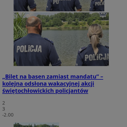
„Bilet na basen zamiast mandatu” –
kolejna odsłona wakacyjnej akcji
świętochłowickich policjantów
2
3
-2.00