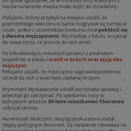
otrzymał zgłoszenie, że w minionej nocy w jednym z
barów na terenie miasta miało dojść do strzelaniny.
Policjanci, którzy przybyli na miejsce ustalili, że
poprzedniego wieczoru w barze rozgrywał się turniej w
rzutki. Jeden z uczestników konkursu miał
pokłócić się
z dwoma mężczyznami
. Wychodząc z lokalu, krzyknął
do towarzyszy, że jeszcze do nich wróci.
Po kilkudziesięciu minutach sprawca z powrotem
pojawił się w lokalu i
zranił w brzuch oraz szyję obu
mężczyzn
.
Policjanci ustalili, że mężczyzna najprawdopodobniej
strzelił do nich z wiatrówki zasilanej śrutem.
Kryminalni błyskawicznie ustalili personalia sprawcy i
pojechali go zatrzymać. Po spędzeniu nocy w
policyjnym areszcie
36-letni mieszkaniec Chorzowa
usłyszał zarzuty.
Na wniosek śledczych, decyzją prokuratora został
objęty policyjnym dozorem. Za narażenie człowieka na
bezpośrednie niebezpieczeństwo utraty życia albo