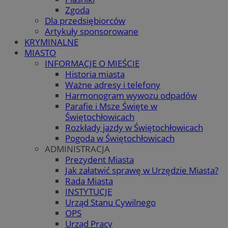
Zgoda
Dla przedsiębiorców
Artykuły sponsorowane
KRYMINALNE
MIASTO
INFORMACJE O MIEŚCIE
Historia miasta
Ważne adresy i telefony
Harmonogram wywozu odpadów
Parafie i Msze Święte w
Świętochłowicach
Rozkłady jazdy w Świętochłowicach
Pogoda w Świętochłowicach
ADMINISTRACJA
Prezydent Miasta
Jak załatwić sprawę w Urzędzie Miasta?
Rada Miasta
INSTYTUCJE
Urząd Stanu Cywilnego
OPS
Urząd Pracy