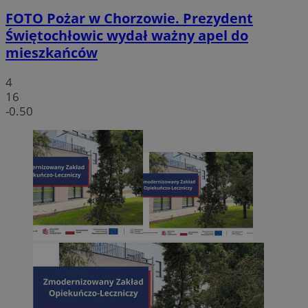
FOTO
Pożar w Chorzowie. Prezydent
Świętochłowic wydał ważny apel do
mieszkańców
4
16
-0.50