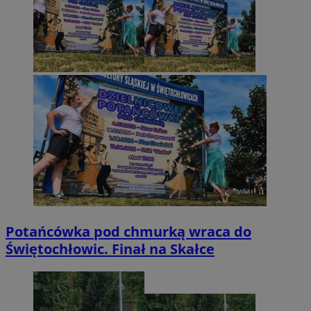
Potańcówka pod chmurką wraca do
Świętochłowic. Finał na Skałce