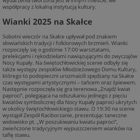
wydarzenia tworzona jest w innym mieście, we
współpracy z lokalną instytucją kultury.
Wianki 2025 na Skałce
Sobotni wieczór na Skałce upływał pod znakiem
słowiańskich tradycji i folklorowych brzmień. Wianki
rozpoczęły się o godzinie 17:00 warsztatami,
prelekcjami i rękodziełami nawiązującymi do zwyczajów
Nocy Kupały. Na świętochłowickiej scenie odbyły się
także występy zespołów Młodzieżowego Domu Kultury,
którego to podopieczni urozmaicili spędzany na Skałce
czas występami artystycznymi – tańcem oraz śpiewem.
Następnie rozpoczęła się gra terenowa „Znajdź kwiat
paproci”, polegająca na odszukaniu jednego z pięciu
kwiatów symbolicznej dla Nocy Kupały paproci ukrytych
w okolicy świętochłowickiego stawu. O 19:30 na scenie
wystąpił Zespół Raciborzanie, prezentując taneczne
widowisko pt. „W poszukiwaniu kwiatu paproci”,
zwieńczone tradycyjnym wypuszczeniem wianków na
taflę stawu.