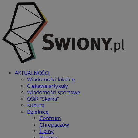
AKTUALNOŚCI
Wiadomości lokalne
Ciekawe artykuły
Wiadomości sportowe
OSiR "Skałka"
Kultura
Dzielnice
Centrum
Chropaczów
Lipiny
Piaśniki