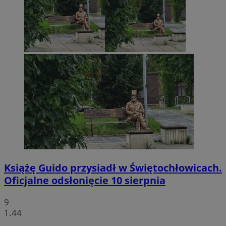
Książę Guido przysiadł w Świętochłowicach.
Oficjalne odsłonięcie 10 sierpnia
9
1.44