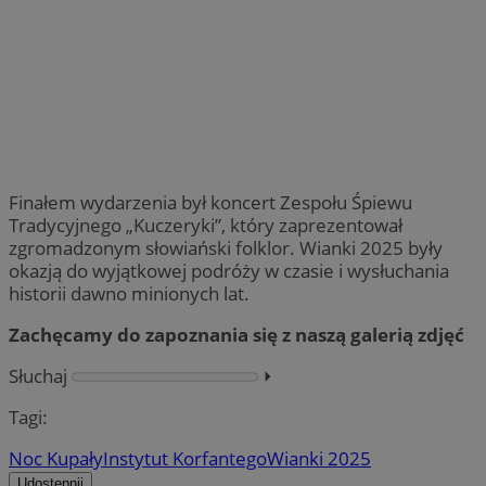
Finałem wydarzenia był koncert Zespołu Śpiewu
Tradycyjnego „Kuczeryki”, który zaprezentował
zgromadzonym słowiański folklor. Wianki 2025 były
okazją do wyjątkowej podróży w czasie i wysłuchania
historii dawno minionych lat.
Zachęcamy do zapoznania się z naszą galerią zdjęć
Słuchaj
⏵︎
Tagi:
Noc Kupały
Instytut Korfantego
Wianki 2025
Udostępnij