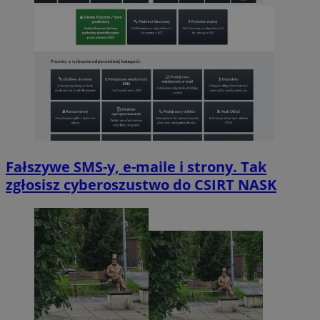
Fałszywe SMS-y, e-maile i strony. Tak
zgłosisz cyberoszustwo do CSIRT NASK