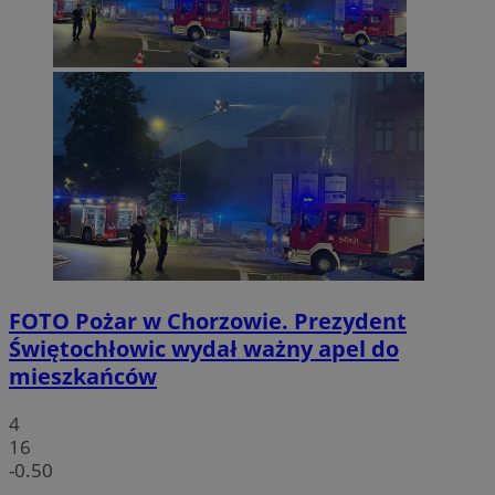
FOTO
Pożar w Chorzowie. Prezydent
Świętochłowic wydał ważny apel do
mieszkańców
4
16
-0.50