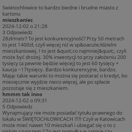
Swietochlowice to bardzo biedne i brudne miasto z
kartonu
mieszkaniec
2024-12-02 o 21:28
3
Odpowiedz
28zł/metr? To jest konkurencyjność? Przy 50 metrach
to jest 1400zł, czyli więcej niż w sp&oacute;łdzielni
mieszkaniowej. I to jest &quot;co najmniej&quot;, czyli
może być drożej. 30% inwestycji to przy założeniu 200
tysięcy (a pewnie będzie więcej) to jest 60 tysięcy +
kaucja ~17tysięcy. Bardzo konkurencyjne, bardzo.
Mając takie warunki to można się postarać o kredyt, bo
miesięcznie wyjdzie nieco więcej, ale po spłacie
pozostaje się z mieszkaniem.
hmmm tak inoo
2024-12-02 o 09:31
5
Odpowiedz
Wynajmujący nie może posiadać tytułu prawnego do
lokalu w ŚWIĘTOCHŁOWICACH ?!?! Czyli w Katowicach
może mieć nawet 10 mieszkań i ubiegać się o to z
niskim czynszem ? To jest pomyłka w zapisie czy