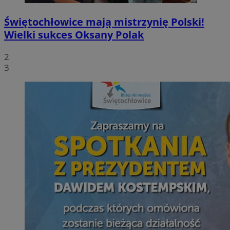
Świętochłowice mają mistrzynię Polski!
Wielki sukces Oksany Polak
2
3