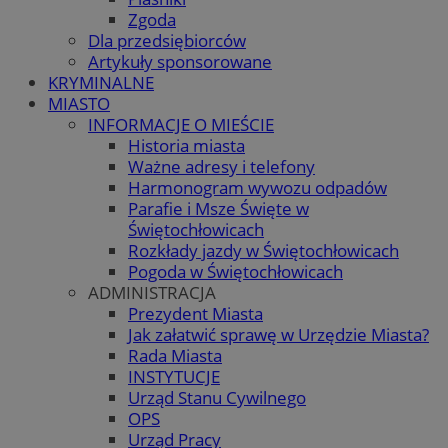
Zgoda
Dla przedsiębiorców
Artykuły sponsorowane
KRYMINALNE
MIASTO
INFORMACJE O MIEŚCIE
Historia miasta
Ważne adresy i telefony
Harmonogram wywozu odpadów
Parafie i Msze Święte w
Świętochłowicach
Rozkłady jazdy w Świętochłowicach
Pogoda w Świętochłowicach
ADMINISTRACJA
Prezydent Miasta
Jak załatwić sprawę w Urzędzie Miasta?
Rada Miasta
INSTYTUCJE
Urząd Stanu Cywilnego
OPS
Urząd Pracy