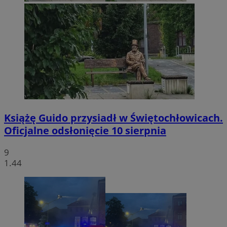
Książę Guido przysiadł w Świętochłowicach.
Oficjalne odsłonięcie 10 sierpnia
9
1.44