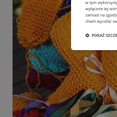
w tym wykorzysty
wyłącznie tej wi
zamiast na zgodz
chwili wycofać s
POKAŻ SZCZ
Niezbędne
Ni
Niezbędne pliki cook
zarządzanie kontem. 
Nazwa