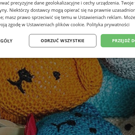
wać precyzyjne dane geolokalizacyjne i cechy urządzenia. Twoje
tryny. Niektórzy dostawcy mogą opierać się na prawnie uzasadnio
ie; masz prawo sprzeciwić się temu w
Ustawieniach reklam
. Może
woją zgodę w
Ustawieniach plików cookie
.
Polityka prywatności
EGÓŁY
ODRZUĆ WSZYSTKIE
PRZEJDŹ 
Wydajność
Targetowanie
Funkcjonalność
Ni
ezbędne
Wydajność
Targetowanie
Funkcjonalność
Niesklasyfikow
ie umożliwiają korzystanie z podstawowych funkcji strony internetowej, takich jak log
Bez niezbędnych plików cookie nie można prawidłowo korzystać ze strony internetowe
Provider
/
Okres
Opis
Domena
przechowywania