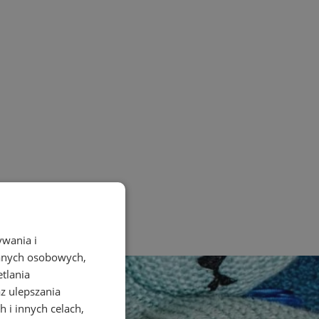
ywania i
danych osobowych,
etlania
az ulepszania
 i innych celach,