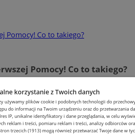
ej Pomocy! Co to takiego?
erwszej Pomocy! Co to takiego?
lne korzystanie z Twoich danych
rzy używamy plików cookie i podobnych technologii do przechow
ępu do informacji na Twoim urządzeniu oraz do przetwarzania 
dres IP, unikalne identyfikatory i dane przeglądania, w celu wyświ
h reklam i treści, pomiaru reklam i treści, analizy odbiorców or
tron trzecich (1913)
mogą również przetwarzać Twoje dane w tych