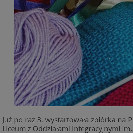
QeSessID
MvSessID
SessID
CookieScriptConse
VISITOR_PRIVACY_
Nazwa
Nazwa
__Secure-YNID
Nazwa
OAID
Już po raz 3. wystartowała zbiórka na P
SRM_B
Liceum z Oddziałami Integracyjnymi im. 