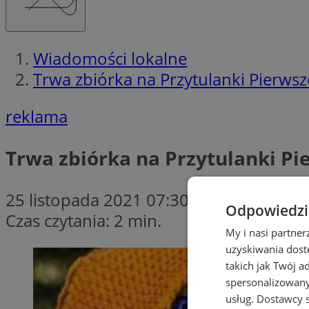
Wiadomości lokalne
Trwa zbiórka na Przytulanki Pierwsz
reklama
Trwa zbiórka na Przytulanki Pi
25 listopada 2021 07:30
Odpowiedzia
Czas czytania: 2 min.
My i nasi partne
uzyskiwania dost
takich jak Twój a
spersonalizowanyc
usług.
Dostawcy s