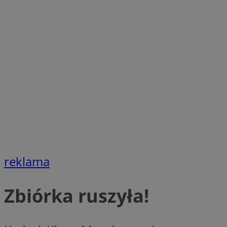
openstat_1gz8lx8d
_ga_DEDM2KCVWQ
_ga
VISITOR_INFO1_LIV
_clsk
ustat_6nfvwhmzau
_clsk
reklama
MUID
FCCDCF
Zbiórka ruszyła!
__eoi