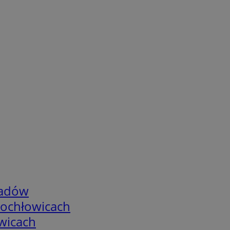
adów
tochłowicach
wicach