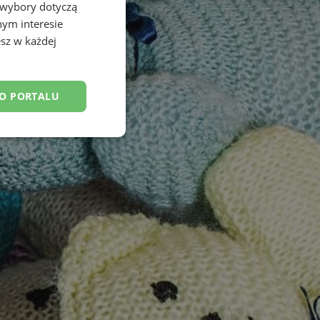
 wybory dotyczą
nym interesie
sz w każdej
DO PORTALU
esklasyfikowane
ane
owanie użytkownika i
j.