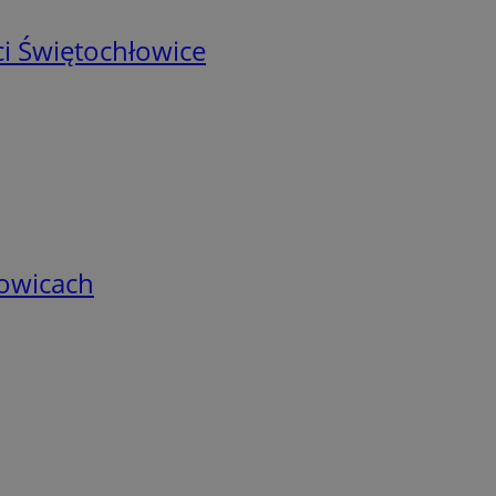
i Świętochłowice
łowicach