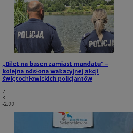
„Bilet na basen zamiast mandatu” –
kolejna odsłona wakacyjnej akcji
świętochłowickich policjantów
2
3
-2.00