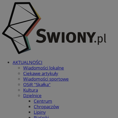
AKTUALNOŚCI
Wiadomości lokalne
Ciekawe artykuły
Wiadomości sportowe
OSiR "Skałka"
Kultura
Dzielnice
Centrum
Chropaczów
Lipiny
Piaśniki