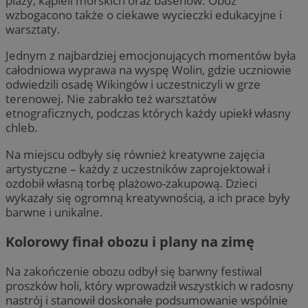
plaży, kąpieli morskich oraz basenów. Obóz
wzbogacono także o ciekawe wycieczki edukacyjne i
warsztaty.
Jednym z najbardziej emocjonujących momentów była
całodniowa wyprawa na wyspę Wolin, gdzie uczniowie
odwiedzili osadę Wikingów i uczestniczyli w grze
terenowej. Nie zabrakło też warsztatów
etnograficznych, podczas których każdy upiekł własny
chleb.
Na miejscu odbyły się również kreatywne zajęcia
artystyczne – każdy z uczestników zaprojektował i
ozdobił własną torbę plażowo-zakupową. Dzieci
wykazały się ogromną kreatywnością, a ich prace były
barwne i unikalne.
Kolorowy finał obozu i plany na zimę
Na zakończenie obozu odbył się barwny festiwal
proszków holi, który wprowadził wszystkich w radosny
nastrój i stanowił doskonałe podsumowanie wspólnie