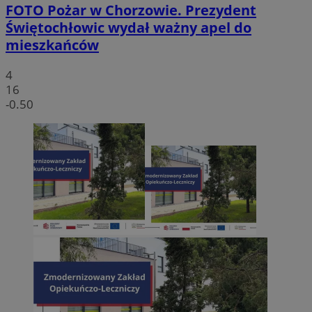
FOTO
Pożar w Chorzowie. Prezydent
Świętochłowic wydał ważny apel do
mieszkańców
4
16
-0.50