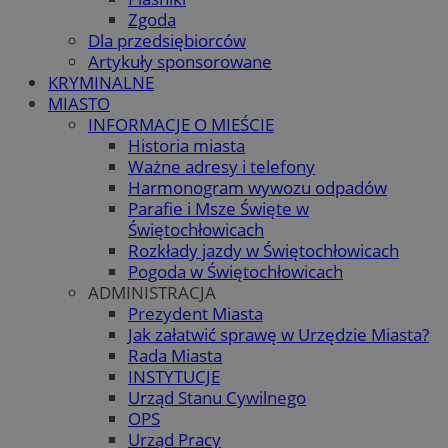
Zgoda
Dla przedsiębiorców
Artykuły sponsorowane
KRYMINALNE
MIASTO
INFORMACJE O MIEŚCIE
Historia miasta
Ważne adresy i telefony
Harmonogram wywozu odpadów
Parafie i Msze Święte w
Świętochłowicach
Rozkłady jazdy w Świętochłowicach
Pogoda w Świętochłowicach
ADMINISTRACJA
Prezydent Miasta
Jak załatwić sprawę w Urzędzie Miasta?
Rada Miasta
INSTYTUCJE
Urząd Stanu Cywilnego
OPS
Urząd Pracy