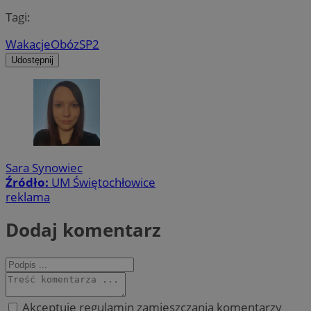
Tagi:
Wakacje
Obóz
SP2
Udostępnij
Sara Synowiec
Źródło:
UM Świętochłowice
reklama
Dodaj komentarz
Akceptuję regulamin zamieszczania komentarzy