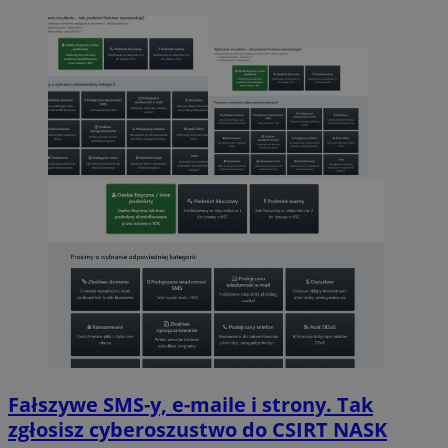
Fałszywe SMS-y, e-maile i strony. Tak
zgłosisz cyberoszustwo do CSIRT NASK