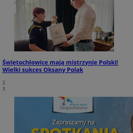
Świętochłowice mają mistrzynię Polski!
Wielki sukces Oksany Polak
2
3