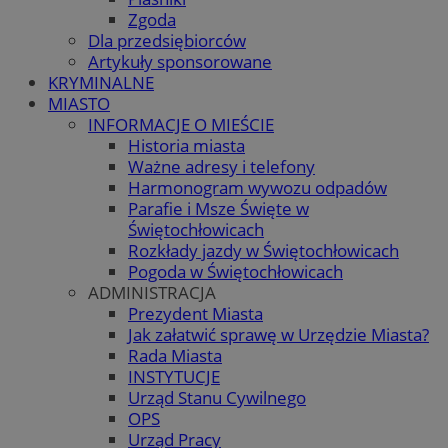
Zgoda
Dla przedsiębiorców
Artykuły sponsorowane
KRYMINALNE
MIASTO
INFORMACJE O MIEŚCIE
Historia miasta
Ważne adresy i telefony
Harmonogram wywozu odpadów
Parafie i Msze Święte w
Świętochłowicach
Rozkłady jazdy w Świętochłowicach
Pogoda w Świętochłowicach
ADMINISTRACJA
Prezydent Miasta
Jak załatwić sprawę w Urzędzie Miasta?
Rada Miasta
INSTYTUCJE
Urząd Stanu Cywilnego
OPS
Urząd Pracy