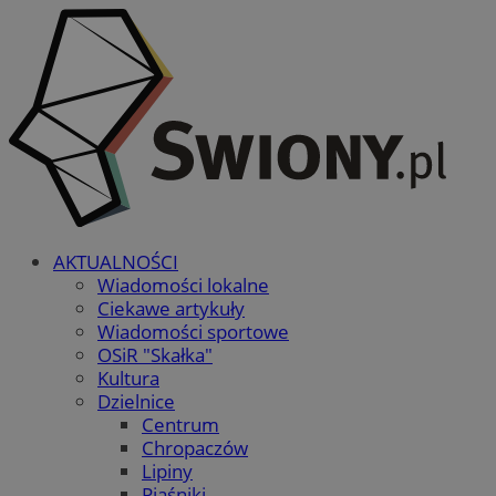
AKTUALNOŚCI
Wiadomości lokalne
Ciekawe artykuły
Wiadomości sportowe
OSiR "Skałka"
Kultura
Dzielnice
Centrum
Chropaczów
Lipiny
Piaśniki