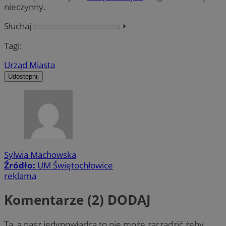
nieczynny.
Słuchaj
⏵︎
Tagi:
Urząd Miasta
Udostępnij
Sylwia Machowska
Źródło:
UM Świętochłowice
reklama
Komentarze (2)
DODAJ
Ta, a nasz jedynowładca to nie może zarządzić żeby