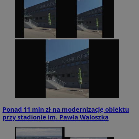
Ponad 11 mln zł na modernizację obiektu
przy stadionie im. Pawła Waloszka