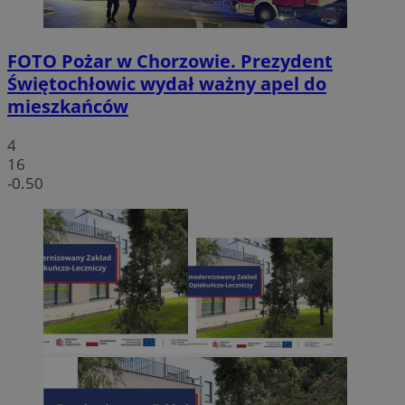
FOTO
Pożar w Chorzowie. Prezydent
Świętochłowic wydał ważny apel do
mieszkańców
4
16
-0.50