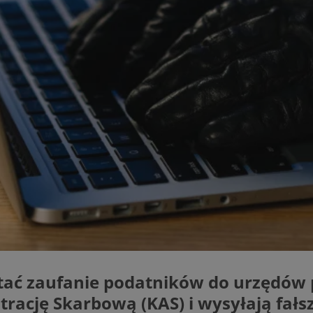
swiony.pl
1 rok
Ten plik cookie przechowuje identyfik
swiony.pl
1 rok
Ten plik cookie przechowuje identyfik
swiony.pl
1 rok
Ten plik cookie przechowuje identyfik
nt
4 tygodnie 2 dni
Ten plik cookie jest używany przez 
CookieScript
Script.com do zapamiętywania prefe
swiony.pl
zgody użytkownika na pliki cookie. J
aby baner cookie Cookie-Script.com 
METADATA
5 miesięcy 4
Ten plik cookie przechowuje informa
YouTube
tygodnie
użytkownika oraz jego preferencjac
.youtube.com
prywatności podczas korzystania z wi
wybory dotyczące polityki prywatnoś
zgody, zapewniając ich przestrzegan
wizytach. Dzięki temu użytkownik 
konfigurować swoich preferencji, co
zgodność z regulacjami ochrony dan
Polityce prywatności Google
Provider
/
Domena
Okres przechowywania
Provider
/
Okres
Opis
.youtube.com
5 miesięcy 4 tygodnie
Domena
przechowywania
Provider
/
Okres
Opis
Domena
przechowywania
1 rok
Powiązany z platformą reklamową banerów
OpenX
tać zaufanie podatników do urzędó
wydawców. Rejestruje, czy zostały wyświetl
Technologies
1 rok
Jest to własny plik co
Microsoft
reklamy. Podobno używane tylko do zwiększ
który zapewnia prawid
Inc.
rację Skarbową (KAS) i wysyłają fał
Corporation
a nie do kierowania na użytkowników. Jako 
witryny.
reklama.silnet.pl
.c.bing.com