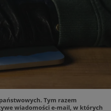
ator sesji.
ator sesji.
ator sesji.
usługę Cookie-
rencji dotyczących
est to konieczne,
działał poprawnie.
cje o zgodzie
h dotyczących
tryny. Rejestruje
ci i ustawień
ie w kolejnych
nie musi ponownie
 zwiększa wygodę i
ych.
Opis
 OpenX dla
w państwowych. Tym razem
one określone
okie Microsoft MSN,
enia skuteczności,
łowe działanie tej
szywe wiadomości e-mail, w których
plik cookie