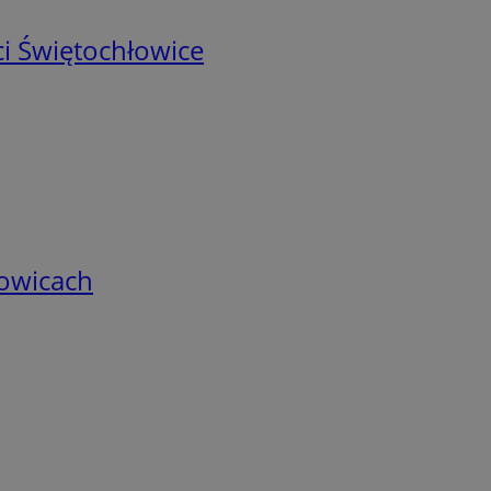
i Świętochłowice
łowicach