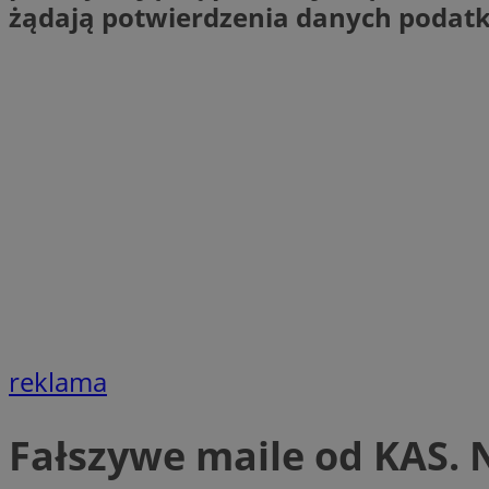
żądają potwierdzenia danych podatko
openstat_1gz8lx8d
_ga_DEDM2KCVWQ
_ga
VISITOR_INFO1_LIV
_clsk
ustat_6nfvwhmzau
_clsk
MUID
reklama
FCCDCF
__eoi
Fałszywe maile od KAS. 