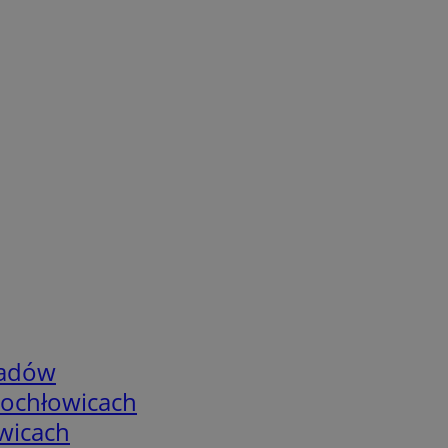
adów
tochłowicach
wicach