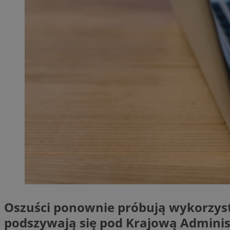
QeSessID
MvSessID
SessID
CookieScriptConse
VISITOR_PRIVACY_
Nazwa
Nazwa
__Secure-YNID
Nazwa
OAID
Oszuści ponownie próbują wykorzys
SRM_B
podszywają się pod Krajową Administ