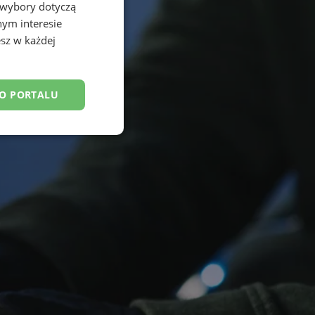
 wybory dotyczą
nym interesie
sz w każdej
DO PORTALU
esklasyfikowane
ane
owanie użytkownika i
j.