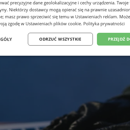
wać precyzyjne dane geolokalizacyjne i cechy urządzenia. Twoje
tryny. Niektórzy dostawcy mogą opierać się na prawnie uzasadnio
ie; masz prawo sprzeciwić się temu w
Ustawieniach reklam
. Może
woją zgodę w
Ustawieniach plików cookie
.
Polityka prywatności
EGÓŁY
ODRZUĆ WSZYSTKIE
PRZEJDŹ 
Wydajność
Targetowanie
Funkcjonalność
Ni
ezbędne
Wydajność
Targetowanie
Funkcjonalność
Niesklasyfikow
ie umożliwiają korzystanie z podstawowych funkcji strony internetowej, takich jak log
Bez niezbędnych plików cookie nie można prawidłowo korzystać ze strony internetowe
Provider
/
Okres
Opis
Domena
przechowywania