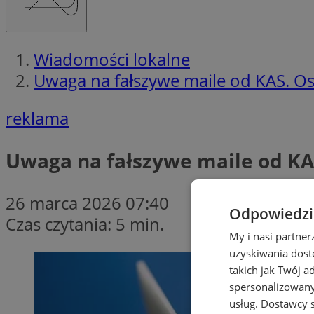
Wiadomości lokalne
Uwaga na fałszywe maile od KAS. O
reklama
Uwaga na fałszywe maile od KA
26 marca 2026 07:40
Odpowiedzia
Czas czytania: 5 min.
My i nasi partne
uzyskiwania dost
takich jak Twój a
spersonalizowanyc
usług.
Dostawcy s