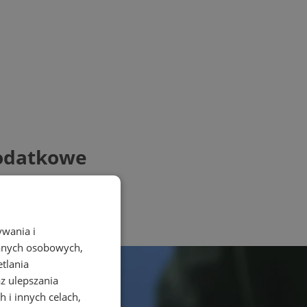
podatkowe
ywania i
danych osobowych,
etlania
az ulepszania
 i innych celach,