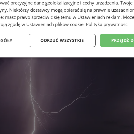
wać precyzyjne dane geolokalizacyjne i cechy urządzenia. Twoje
tryny. Niektórzy dostawcy mogą opierać się na prawnie uzasadnio
ie; masz prawo sprzeciwić się temu w
Ustawieniach reklam
. Może
woją zgodę w
Ustawieniach plików cookie
.
Polityka prywatności
EGÓŁY
ODRZUĆ WSZYSTKIE
PRZEJDŹ 
Wydajność
Targetowanie
Funkcjonalność
Ni
ezbędne
Wydajność
Targetowanie
Funkcjonalność
Niesklasyfikow
ie umożliwiają korzystanie z podstawowych funkcji strony internetowej, takich jak log
Bez niezbędnych plików cookie nie można prawidłowo korzystać ze strony internetowe
Provider
/
Okres
Opis
Domena
przechowywania