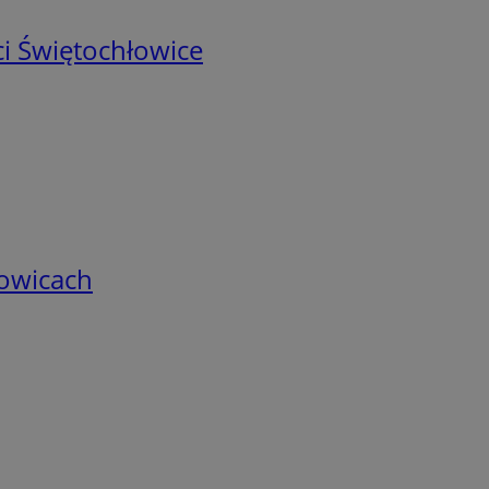
i Świętochłowice
łowicach