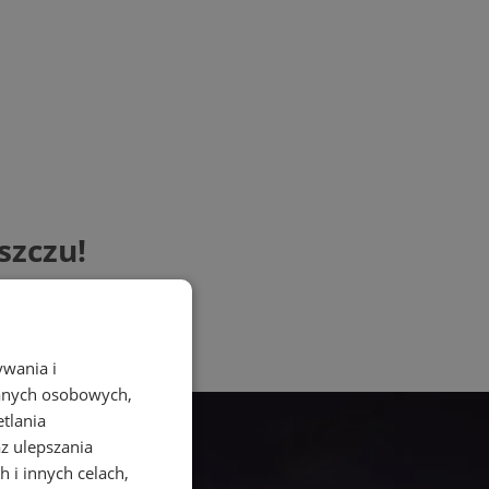
szczu!
ywania i
danych osobowych,
etlania
az ulepszania
 i innych celach,