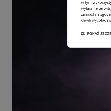
w tym wykorzysty
wyłącznie tej wi
zamiast na zgodz
chwili wycofać s
POKAŻ SZCZ
Niezbędne
Ni
Niezbędne pliki cook
zarządzanie kontem. 
Nazwa