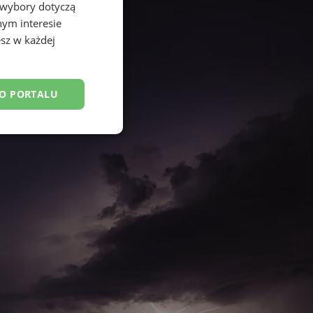
 wybory dotyczą
nym interesie
sz w każdej
DO PORTALU
esklasyfikowane
ane
owanie użytkownika i
j.