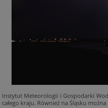
QeSessID
MvSessID
SessID
CookieScriptConse
VISITOR_PRIVACY_
Nazwa
Nazwa
__Secure-YNID
Nazwa
Instytut Meteorologii i Gospodarki Wo
OAID
SRM_B
całego kraju. Również na Śląsku możn