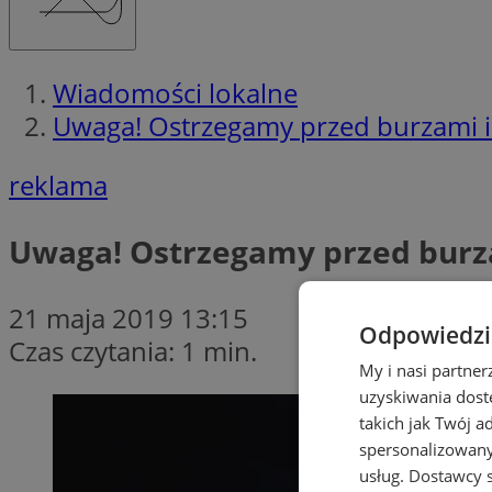
Wiadomości lokalne
Uwaga! Ostrzegamy przed burzami i
reklama
Uwaga! Ostrzegamy przed burz
21 maja 2019 13:15
Odpowiedzia
Czas czytania: 1 min.
My i nasi partne
uzyskiwania dost
takich jak Twój a
spersonalizowanyc
usług.
Dostawcy s