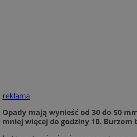
openstat_1gz8lx8d
_ga_DEDM2KCVWQ
_ga
VISITOR_INFO1_LIV
_clsk
ustat_6nfvwhmzau
_clsk
reklama
MUID
FCCDCF
Opady mają wynieść od 30 do 50 mm i
mniej więcej do godziny 10. Burzom 
__eoi