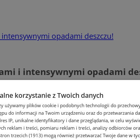
 intensywnymi opadami deszczu!
ami i intensywnymi opadami de
lne korzystanie z Twoich danych
rzy używamy plików cookie i podobnych technologii do przechow
ępu do informacji na Twoim urządzeniu oraz do przetwarzania 
dres IP, unikalne identyfikatory i dane przeglądania, w celu wyświ
h reklam i treści, pomiaru reklam i treści, analizy odbiorców or
tron trzecich (1913)
mogą również przetwarzać Twoje dane w tych