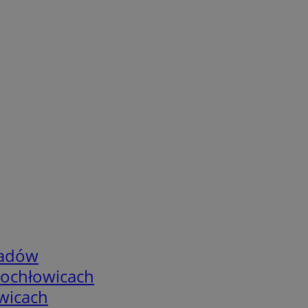
adów
tochłowicach
wicach