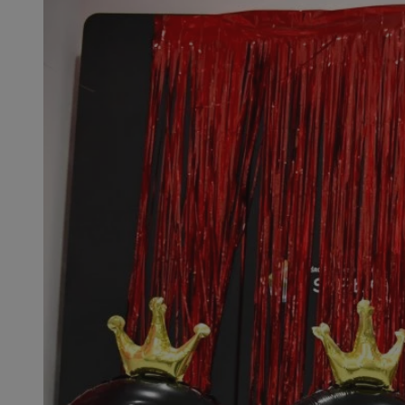
openstat_1gz8lx8d
_ga_DEDM2KCVWQ
_ga
VISITOR_INFO1_LIV
_clsk
ustat_6nfvwhmzau
_clsk
MUID
FCCDCF
__eoi