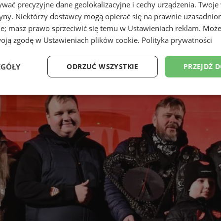
wać precyzyjne dane geolokalizacyjne i cechy urządzenia. Twoje
tryny. Niektórzy dostawcy mogą opierać się na prawnie uzasadnio
ie; masz prawo sprzeciwić się temu w
Ustawieniach reklam
. Może
woją zgodę w
Ustawieniach plików cookie
.
Polityka prywatności
EGÓŁY
ODRZUĆ WSZYSTKIE
PRZEJDŹ 
Wydajność
Targetowanie
Funkcjonalność
Ni
ezbędne
Wydajność
Targetowanie
Funkcjonalność
Niesklasyfikow
ie umożliwiają korzystanie z podstawowych funkcji strony internetowej, takich jak log
Bez niezbędnych plików cookie nie można prawidłowo korzystać ze strony internetowe
Provider
/
Okres
Opis
Domena
przechowywania