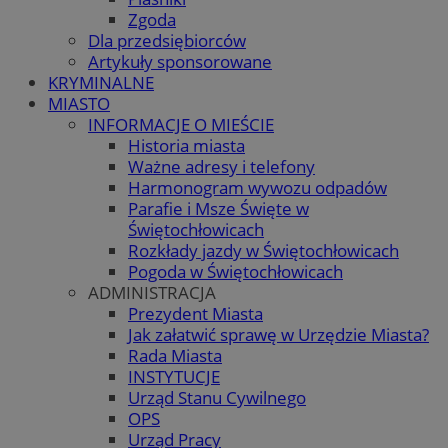
Zgoda
Dla przedsiębiorców
Artykuły sponsorowane
KRYMINALNE
MIASTO
INFORMACJE O MIEŚCIE
Historia miasta
Ważne adresy i telefony
Harmonogram wywozu odpadów
Parafie i Msze Święte w
Świętochłowicach
Rozkłady jazdy w Świętochłowicach
Pogoda w Świętochłowicach
ADMINISTRACJA
Prezydent Miasta
Jak załatwić sprawę w Urzędzie Miasta?
Rada Miasta
INSTYTUCJE
Urząd Stanu Cywilnego
OPS
Urząd Pracy