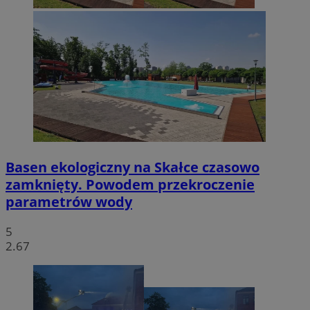
Basen ekologiczny na Skałce czasowo
zamknięty. Powodem przekroczenie
parametrów wody
5
2.67