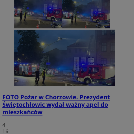
FOTO
Pożar w Chorzowie. Prezydent
Świętochłowic wydał ważny apel do
mieszkańców
4
16