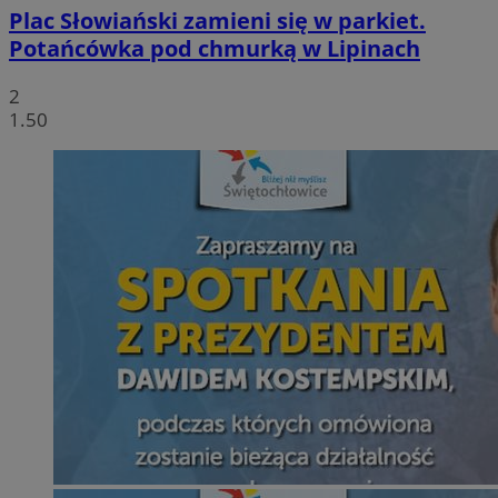
Plac Słowiański zamieni się w parkiet.
Potańcówka pod chmurką w Lipinach
2
1.50