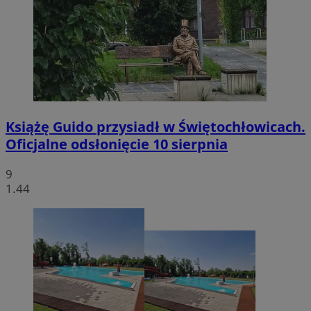
Książę Guido przysiadł w Świętochłowicach.
Oficjalne odsłonięcie 10 sierpnia
9
1.44