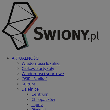
AKTUALNOŚCI
Wiadomości lokalne
Ciekawe artykuły
Wiadomości sportowe
OSiR "Skałka"
Kultura
Dzielnice
Centrum
Chropaczów
Lipiny
Piaśniki