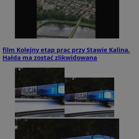
film
Kolejny etap prac przy Stawie Kalina.
Hałda ma zostać zlikwidowana