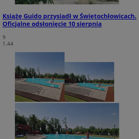
Książę Guido przysiadł w Świętochłowicach.
Oficjalne odsłonięcie 10 sierpnia
9
1.44