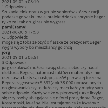
2021-09-02 o 08:10
1
Odpowiedz
Szukanie elektoratu w grupie seniorów którzy z racji
podeszłego wieku mają intelekt dziecka, sprytnie beger
tylko że i tak drugi raz nie wygrasz
pamiĘtamy!
2021-08-30 o 17:58
-3
Odpowiedz
mogę się z toba założyć o flaszke że prezydent Beger
wygra wybory bo mieszkańcy go chcą
jorg
2021-09-01 o 06:51
3
Odpowiedz
jorg oszukiwać możesz swoją starą, siebie czy nadal
elektorat Begera, natomiast faktów i matematyki nie
oszukasz a fakty są następujące:W pierwszej turze na
Begera zagłosowało 5 537(z ok 38 000 uprawnionych
do głosowania) czy to dużo czy mało każdy mądry sam
sobie odpowie. Każdy wie że w pierwszej turze liczyły
się trzy osoby ubiegające się o fotel prezydenta:Beger,
Kostempski, Kwaśny. Nie jest tajemnica że Kwaśny z
Kostempskim nie darzyli się sympatią. Kolejno nastąpiła