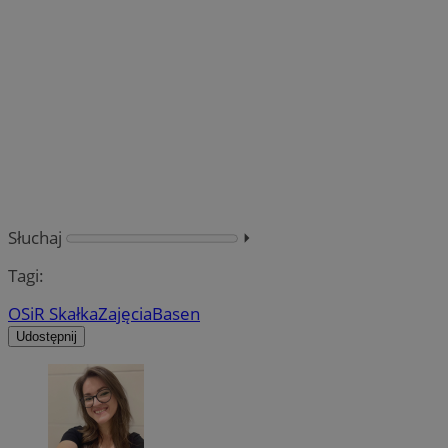
Słuchaj
⏵︎
Tagi:
OSiR Skałka
Zajęcia
Basen
Udostępnij