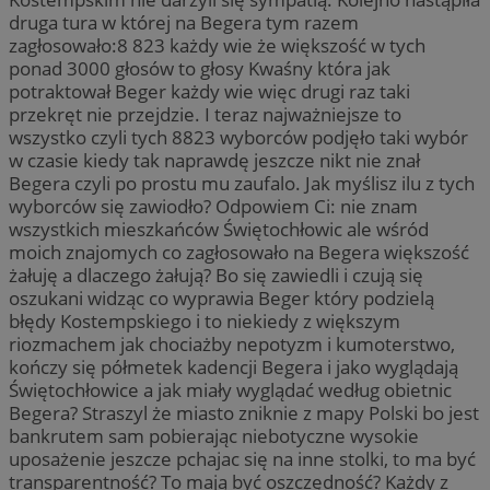
druga tura w której na Begera tym razem
zagłosowało:8 823 każdy wie że większość w tych
ponad 3000 głosów to głosy Kwaśny która jak
potraktował Beger każdy wie więc drugi raz taki
przekręt nie przejdzie. I teraz najważniejsze to
wszystko czyli tych 8823 wyborców podjęło taki wybór
w czasie kiedy tak naprawdę jeszcze nikt nie znał
Begera czyli po prostu mu zaufalo. Jak myślisz ilu z tych
wyborców się zawiodło? Odpowiem Ci: nie znam
wszystkich mieszkańców Świętochłowic ale wśród
moich znajomych co zagłosowało na Begera większość
żałuję a dlaczego żałują? Bo się zawiedli i czują się
oszukani widząc co wyprawia Beger który podzielą
błędy Kostempskiego i to niekiedy z większym
riozmachem jak chociażby nepotyzm i kumoterstwo,
kończy się półmetek kadencji Begera i jako wyglądają
Świętochłowice a jak miały wyglądać według obietnic
Begera? Straszyl że miasto zniknie z mapy Polski bo jest
bankrutem sam pobierając niebotyczne wysokie
uposażenie jeszcze pchajac się na inne stolki, to ma być
transparentność? To mają być oszczędność? Każdy z