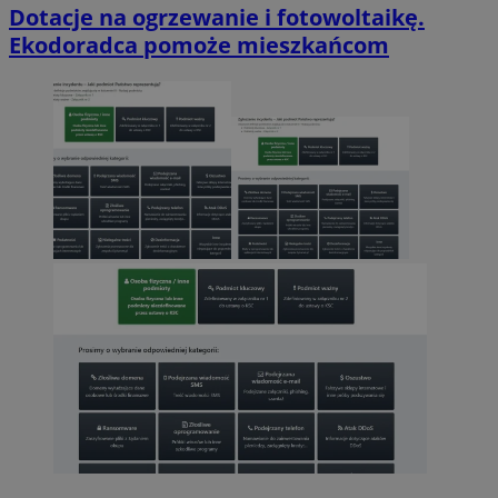
Dotacje na ogrzewanie i fotowoltaikę.
Ekodoradca pomoże mieszkańcom