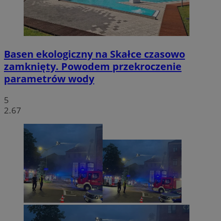
Basen ekologiczny na Skałce czasowo
zamknięty. Powodem przekroczenie
parametrów wody
5
2.67