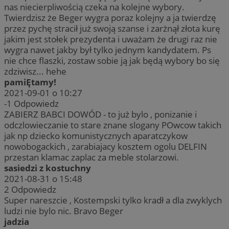
nas niecierpliwością czeka na kolejne wybory.
Twierdzisz że Beger wygra poraz kolejny a ja twierdzę
przez pychę stracił już swoją szanse i zarżnął złota kurę
jakim jest stołek prezydenta i uważam że drugi raz nie
wygra nawet jakby był tylko jednym kandydatem. Ps
nie chce flaszki, zostaw sobie ją jak będą wybory bo się
zdziwisz... hehe
pamiĘtamy!
2021-09-01 o 10:27
-1
Odpowiedz
ZABIERZ BABCI DOWÓD - to już bylo , ponizanie i
odczlowieczanie to stare znane slogany POwcow takich
jak np dziecko komunistycznych aparatczykow
nowobogackich , zarabiajacy kosztem ogolu DELFIN
przestan klamac zaplac za meble stolarzowi.
sasiedzi z kostuchny
2021-08-31 o 15:48
2
Odpowiedz
Super nareszcie , Kostempski tylko kradł a dla zwyklych
ludzi nie bylo nic. Bravo Beger
jadzia