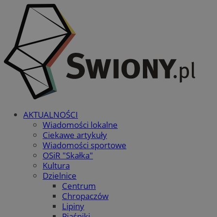
AKTUALNOŚCI
Wiadomości lokalne
Ciekawe artykuły
Wiadomości sportowe
OSiR "Skałka"
Kultura
Dzielnice
Centrum
Chropaczów
Lipiny
Piaśniki