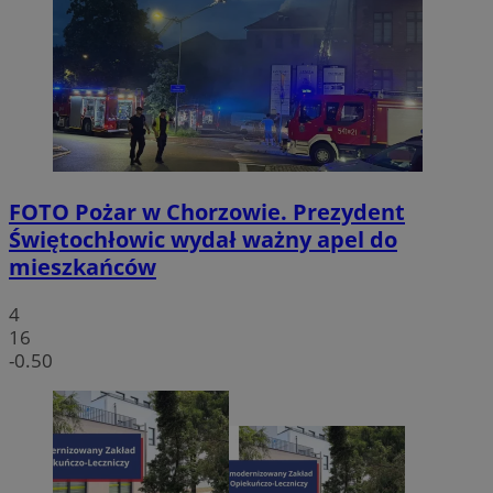
FOTO
Pożar w Chorzowie. Prezydent
Świętochłowic wydał ważny apel do
mieszkańców
4
16
-0.50