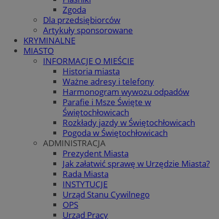
Zgoda
Dla przedsiębiorców
Artykuły sponsorowane
KRYMINALNE
MIASTO
INFORMACJE O MIEŚCIE
Historia miasta
Ważne adresy i telefony
Harmonogram wywozu odpadów
Parafie i Msze Święte w
Świętochłowicach
Rozkłady jazdy w Świętochłowicach
Pogoda w Świętochłowicach
ADMINISTRACJA
Prezydent Miasta
Jak załatwić sprawę w Urzędzie Miasta?
Rada Miasta
INSTYTUCJE
Urząd Stanu Cywilnego
OPS
Urząd Pracy