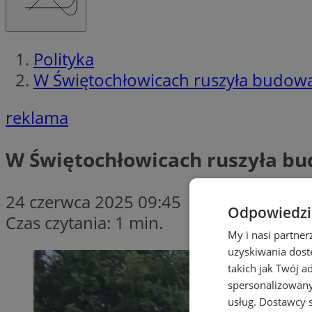
Polityka
W Świętochłowicach ruszyła budowa
reklama
W Świętochłowicach ruszyła bu
24 czerwca 2025 09:45
Odpowiedzia
Czas czytania: 1 min.
My i nasi partne
uzyskiwania dost
takich jak Twój a
spersonalizowanyc
usług.
Dostawcy s