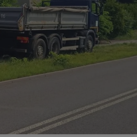
ator sesji.
ator sesji.
ator sesji.
usługę Cookie-
rencji dotyczących
est to konieczne,
działał poprawnie.
cje o zgodzie
h dotyczących
tryny. Rejestruje
ci i ustawień
ie w kolejnych
nie musi ponownie
 zwiększa wygodę i
ych.
Opis
 OpenX dla
one określone
okie Microsoft MSN,
enia skuteczności,
łowe działanie tej
plik cookie