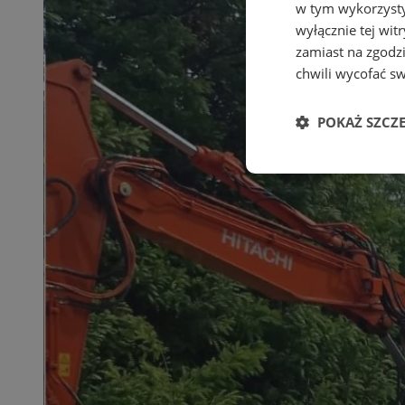
w tym wykorzysty
wyłącznie tej wi
zamiast na zgodz
chwili wycofać s
POKAŻ SZCZ
Niezbędne
Ni
Niezbędne pliki cook
zarządzanie kontem. 
Nazwa