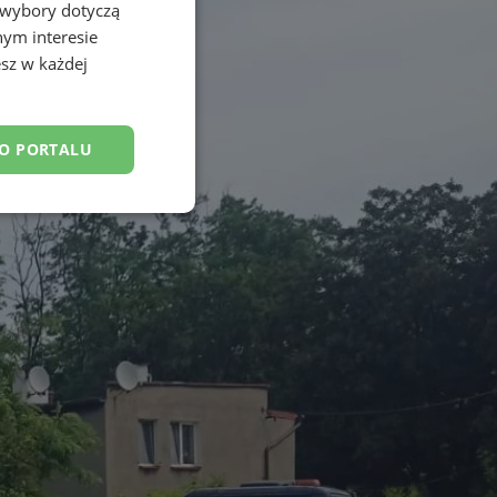
 wybory dotyczą
nym interesie
sz w każdej
DO PORTALU
esklasyfikowane
ane
owanie użytkownika i
j.