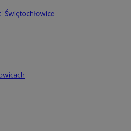
i Świętochłowice
łowicach