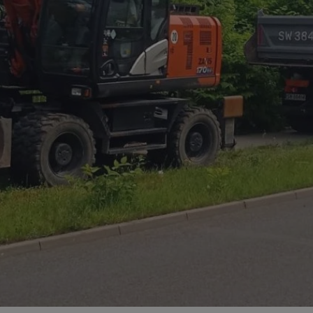
swiony.pl
1 rok
Ten plik cookie przechowuje identyfik
swiony.pl
1 rok
Ten plik cookie przechowuje identyfik
swiony.pl
1 rok
Ten plik cookie przechowuje identyfik
nt
4 tygodnie 2 dni
Ten plik cookie jest używany przez 
CookieScript
Script.com do zapamiętywania prefe
swiony.pl
zgody użytkownika na pliki cookie. J
aby baner cookie Cookie-Script.com 
METADATA
5 miesięcy 4
Ten plik cookie przechowuje informa
YouTube
tygodnie
użytkownika oraz jego preferencjac
.youtube.com
prywatności podczas korzystania z wi
wybory dotyczące polityki prywatnoś
zgody, zapewniając ich przestrzegan
wizytach. Dzięki temu użytkownik 
konfigurować swoich preferencji, co
zgodność z regulacjami ochrony dan
Polityce prywatności Google
Provider
/
Domena
Okres przechowywania
Provider
/
Okres
Opis
.youtube.com
5 miesięcy 4 tygodnie
Domena
przechowywania
Provider
/
Okres
Opis
Domena
przechowywania
1 rok
Powiązany z platformą reklamową banerów
OpenX
wydawców. Rejestruje, czy zostały wyświetl
Technologies
1 rok
Jest to własny plik co
Microsoft
reklamy. Podobno używane tylko do zwiększ
który zapewnia prawid
Inc.
Corporation
a nie do kierowania na użytkowników. Jako 
witryny.
reklama.silnet.pl
.c.bing.com