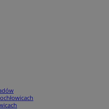
adów
tochłowicach
wicach