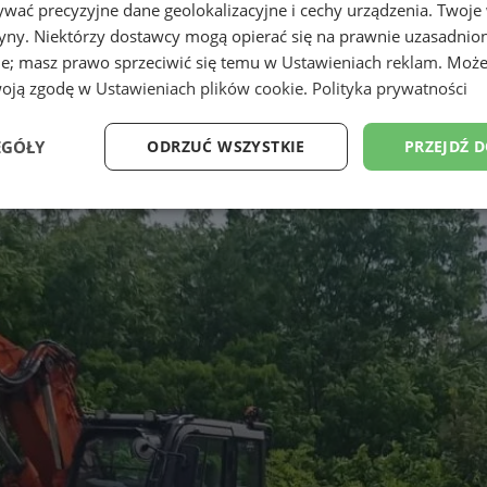
wać precyzyjne dane geolokalizacyjne i cechy urządzenia. Twoje
tryny. Niektórzy dostawcy mogą opierać się na prawnie uzasadnio
ie; masz prawo sprzeciwić się temu w
Ustawieniach reklam
. Może
woją zgodę w
Ustawieniach plików cookie
.
Polityka prywatności
EGÓŁY
ODRZUĆ WSZYSTKIE
PRZEJDŹ 
Wydajność
Targetowanie
Funkcjonalność
Ni
ezbędne
Wydajność
Targetowanie
Funkcjonalność
Niesklasyfikow
ie umożliwiają korzystanie z podstawowych funkcji strony internetowej, takich jak log
Bez niezbędnych plików cookie nie można prawidłowo korzystać ze strony internetowe
Provider
/
Okres
Opis
Domena
przechowywania