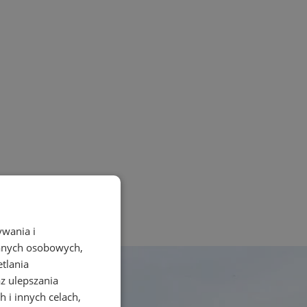
ywania i
danych osobowych,
etlania
az ulepszania
 i innych celach,