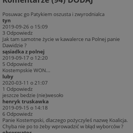
Posuwac go Patykiem oszusta i zwyrodnialca
tyn
2019-09-26 o 15:09
3
Odpowiedz
Jak tam samotne życie w kawalerce na Polnej panie
Dawidzie ?
sąsiadka z polnej
2019-09-17 o 12:20
5
Odpowiedz
Kostempskie WON...
luby
2020-03-11 o 21:07
1
Odpowiedz
jeszcze bedzie (nie)wesoło
henryk truskawka
2019-09-15 o 14:18
6
Odpowiedz
Panie Kostempski, dlaczego pożyczyleś nazwę Koalicja.
Chyba nie po to żeby wprowadzić w błąd wyborców ?
obserwator