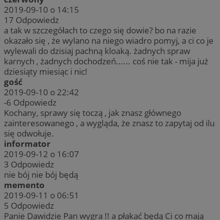
2019-09-10 o 14:15
17
Odpowiedz
a tak w szczegółach to czego się dowie? bo na razie
okazało się , że wylano na niego wiadro pomyj, a ci co je
wylewali do dzisiaj pachną kloaką. żadnych spraw
karnych , żadnych dochodzeń...... coś nie tak - mija już
dziesiąty miesiąc i nic!
gość
2019-09-10 o 22:42
-6
Odpowiedz
Kochany, sprawy się toczą , jak znasz głównego
zainteresowanego , a wygląda, że znasz to zapytaj od ilu
się odwołuje.
informator
2019-09-12 o 16:07
3
Odpowiedz
nie bój nie bój będą
memento
2019-09-11 o 06:51
5
Odpowiedz
Panie Dawidzie Pan wygra !! a płakać będą Ci co mają