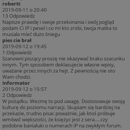
robertt
2019-09-11 o 20:40
13
Odpowiedz
Napisze prawdę i swoje przekonania i swój pogląd
podam Ci IP i pesel i co mi kto zrobi, twoja matka to
musiała mieć dużo śniegu
pies cie brał
2019-09-12 o 19:45
1
Odpowiedz
Szanowni piszący proszę nie okazywać braku szacunku
innym. Tym sposobem deklasujecie własne wpisy,
uważane przez innych za hejt. Z pewnością nie oto
Wam chodzi.
informator
2019-09-12 o 15:57
2
Odpowiedz
W pożądku. Wezmę to pod uwagę. Dostosowuje swoją
kulturę do poziomu narracji. Skupiam się bardziej na
przekazie, trudno pisac poważnie, jak ktoś próbuje
wmówić większości, że księżyc jest z sera....czy
podobne banialuki o numerach IP na zwykłym forum.