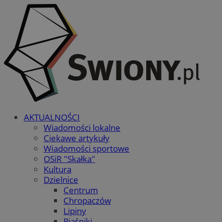
AKTUALNOŚCI
Wiadomości lokalne
Ciekawe artykuły
Wiadomości sportowe
OSiR "Skałka"
Kultura
Dzielnice
Centrum
Chropaczów
Lipiny
Piaśniki