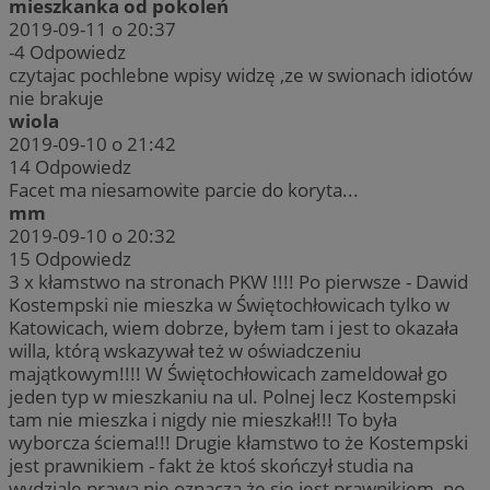
mieszkanka od pokoleń
2019-09-11 o 20:37
-4
Odpowiedz
czytajac pochlebne wpisy widzę ,ze w swionach idiotów
nie brakuje
wiola
2019-09-10 o 21:42
14
Odpowiedz
Facet ma niesamowite parcie do koryta...
mm
2019-09-10 o 20:32
15
Odpowiedz
3 x kłamstwo na stronach PKW !!!! Po pierwsze - Dawid
Kostempski nie mieszka w Świętochłowicach tylko w
Katowicach, wiem dobrze, byłem tam i jest to okazała
willa, którą wskazywał też w oświadczeniu
majątkowym!!!! W Świętochłowicach zameldował go
jeden typ w mieszkaniu na ul. Polnej lecz Kostempski
tam nie mieszka i nigdy nie mieszkał!!! To była
wyborcza ściema!!! Drugie kłamstwo to że Kostempski
jest prawnikiem - fakt że ktoś skończył studia na
wydziale prawa nie oznacza że się jest prawnikiem, no