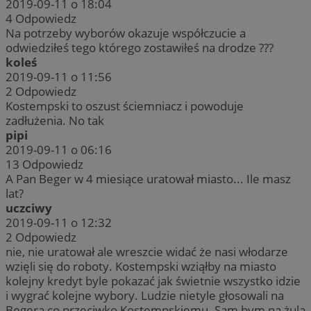
2019-09-11 o 18:04
4
Odpowiedz
Na potrzeby wyborów okazuje współczucie a
odwiedziłeś tego którego zostawiłeś na drodze ???
koleś
2019-09-11 o 11:56
2
Odpowiedz
Kostempski to oszust ściemniacz i powoduje
zadłużenia. No tak
pipi
2019-09-11 o 06:16
13
Odpowiedz
A Pan Beger w 4 miesiące uratował miasto... Ile masz
lat?
uczciwy
2019-09-11 o 12:32
2
Odpowiedz
nie, nie uratował ale wreszcie widać że nasi włodarze
wzięli się do roboty. Kostempski wziąłby na miasto
kolejny kredyt byle pokazać jak świetnie wszystko idzie
i wygrać kolejne wybory. Ludzie nietyle głosowali na
Begera co przeciwko Kostempskiemu. Sam bym na żula