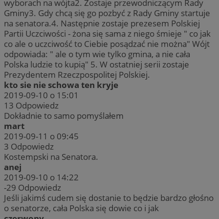
wyborach na wójta2. Zostaje przewodniczącym Rady
Gminy3. Gdy chcą się go pozbyć z Rady Gminy startuje
na senatora.4. Następnie zostaje prezesem Polskiej
Partii Uczciwości - żona się sama z niego śmieje " co jak
co ale o uczciwość to Ciebie posądzać nie można" Wójt
odpowiada: " ale o tym wie tylko gmina, a nie cała
Polska ludzie to kupią" 5. W ostatniej serii zostaje
Prezydentem Rzeczpospolitej Polskiej.
kto sie nie schowa ten kryje
2019-09-10 o 15:01
13
Odpowiedz
Dokładnie to samo pomyślałem
mart
2019-09-11 o 09:45
3
Odpowiedz
Kostempski na Senatora.
anej
2019-09-10 o 14:22
-29
Odpowiedz
Jeśli jakimś cudem się dostanie to będzie bardzo głośno
o senatorze, cała Polska się dowie co i jak
czerwony