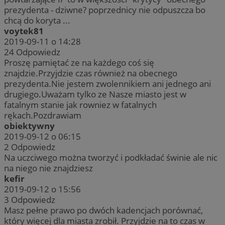
prezydenta - dziwne? poprzednicy nie odpuszcza bo
chcą do koryta ...
voytek81
2019-09-11 o 14:28
24
Odpowiedz
Proszę pamiętać ze na każdego coś się
znajdzie.Przyjdzie czas również na obecnego
prezydenta.Nie jestem zwolennikiem ani jednego ani
drugiego.Uważam tylko ze Nasze miasto jest w
fatalnym stanie jak rowniez w fatalnych
rękach.Pozdrawiam
obiektywny
2019-09-12 o 06:15
2
Odpowiedz
Na uczciwego można tworzyć i podkładać świnie ale nic
na niego nie znajdziesz
kefir
2019-09-12 o 15:56
3
Odpowiedz
Masz pełne prawo po dwóch kadencjach porównać,
który więcej dla miasta zrobił. Przyjdzie na to czas w