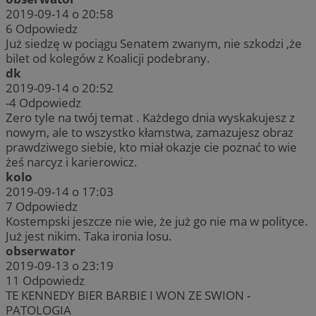
2019-09-14 o 20:58
6
Odpowiedz
Już siedzę w pociągu Senatem zwanym, nie szkodzi ,że
bilet od kolegów z Koalicji podebrany.
dk
2019-09-14 o 20:52
-4
Odpowiedz
Zero tyle na twój temat . Każdego dnia wyskakujesz z
nowym, ale to wszystko kłamstwa, zamazujesz obraz
prawdziwego siebie, kto miał okazje cie poznać to wie
żeś narcyz i karierowicz.
kolo
2019-09-14 o 17:03
7
Odpowiedz
Kostempski jeszcze nie wie, że już go nie ma w polityce.
Już jest nikim. Taka ironia losu.
obserwator
2019-09-13 o 23:19
11
Odpowiedz
TE KENNEDY BIER BARBIE I WON ZE SWION -
PATOLOGIA