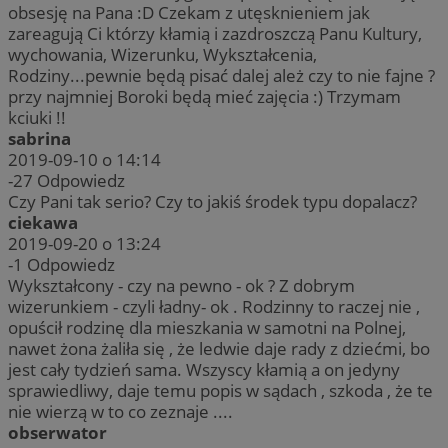
obsesję na Pana :D Czekam z utęsknieniem jak
zareagują Ci którzy kłamią i zazdroszczą Panu Kultury,
wychowania, Wizerunku, Wykształcenia,
Rodziny...pewnie będą pisać dalej ależ czy to nie fajne ?
przy najmniej Boroki będą mieć zajęcia :) Trzymam
kciuki !!
sabrina
2019-09-10 o 14:14
-27
Odpowiedz
Czy Pani tak serio? Czy to jakiś środek typu dopalacz?
ciekawa
2019-09-20 o 13:24
-1
Odpowiedz
Wykształcony - czy na pewno - ok ? Z dobrym
wizerunkiem - czyli ładny- ok . Rodzinny to raczej nie ,
opuścił rodzinę dla mieszkania w samotni na Polnej,
nawet żona żaliła się , że ledwie daje rady z dziećmi, bo
jest cały tydzień sama. Wszyscy kłamią a on jedyny
sprawiedliwy, daje temu popis w sądach , szkoda , że te
nie wierzą w to co zeznaje ....
obserwator