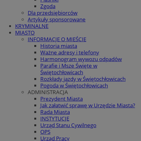
Zgoda
Dla przedsiębiorców
Artykuły sponsorowane
KRYMINALNE
MIASTO
INFORMACJE O MIEŚCIE
Historia miasta
Ważne adresy i telefony
Harmonogram wywozu odpadów
Parafie i Msze Święte w
Świętochłowicach
Rozkłady jazdy w Świętochłowicach
Pogoda w Świętochłowicach
ADMINISTRACJA
Prezydent Miasta
Jak załatwić sprawę w Urzędzie Miasta?
Rada Miasta
INSTYTUCJE
Urząd Stanu Cywilnego
OPS
Urząd Pracy