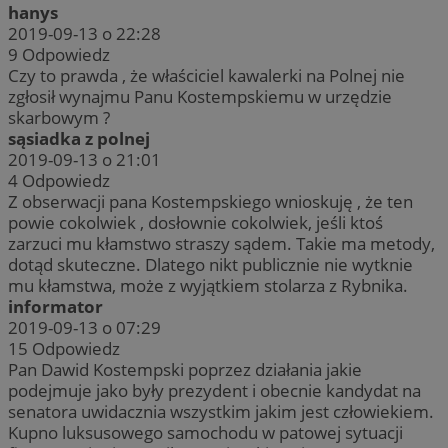
hanys
2019-09-13 o 22:28
9
Odpowiedz
Czy to prawda , że właściciel kawalerki na Polnej nie
zgłosił wynajmu Panu Kostempskiemu w urzędzie
skarbowym ?
sąsiadka z polnej
2019-09-13 o 21:01
4
Odpowiedz
Z obserwacji pana Kostempskiego wnioskuję , że ten
powie cokolwiek , dosłownie cokolwiek, jeśli ktoś
zarzuci mu kłamstwo straszy sądem. Takie ma metody,
dotąd skuteczne. Dlatego nikt publicznie nie wytknie
mu kłamstwa, może z wyjątkiem stolarza z Rybnika.
informator
2019-09-13 o 07:29
15
Odpowiedz
Pan Dawid Kostempski poprzez działania jakie
podejmuje jako były prezydent i obecnie kandydat na
senatora uwidacznia wszystkim jakim jest człowiekiem.
Kupno luksusowego samochodu w patowej sytuacji