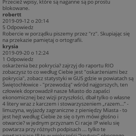
Przecież wpisy, które są naganne są po prostu
blokowane.
robertt
2019-09-12 o 20:14
5
Odpowiedz
Robercie w porządku piszemy przez "rz". Skupiając się
na przekazie pamiętaj o ortografii.
krysia
2019-09-20 o 12:24
1
Odpowiedz
oskarżenia bez pokrycia? zajrzyj do raportu RIO
zobaczysz to co według Ciebie jest "oskarżeniami bez
pokrycia", zobacz statystyki w GUS gdzie w powiatach są
Świętochłowice - "przewodzą" wśród najgorszych, ten
człowiek doprowadził nasze Miasto do zapaści
ekonomicznej bez wizji przyszłości, dbał tylko o własne
4 litery wraz z karczem i stowarzyszeniem „razem…” -
limuzyna, wyjazdy zagraniczne z pieniędzy Miasta - to
jest hejt według Ciebie że się o tym mówi głośno i
otwarcie? w jednym przyznam Ci racje IP wielu się
powtarza przy różnych podpisach ... tylko te
powtarzające IP to w większości "krytycy" obecnego