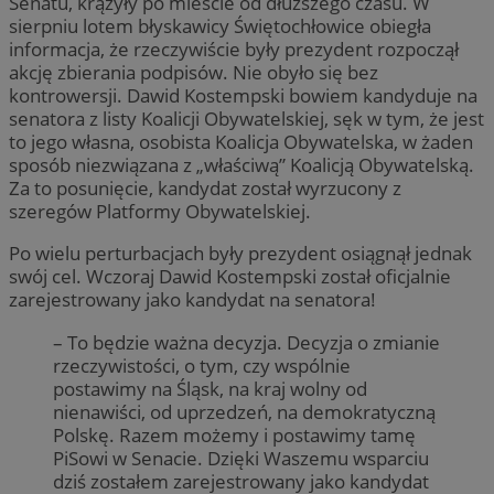
Senatu, krążyły po mieście od dłuższego czasu. W
sierpniu lotem błyskawicy Świętochłowice obiegła
informacja, że rzeczywiście były prezydent rozpoczął
akcję zbierania podpisów. Nie obyło się bez
kontrowersji. Dawid Kostempski bowiem kandyduje na
senatora z listy Koalicji Obywatelskiej, sęk w tym, że jest
to jego własna, osobista Koalicja Obywatelska, w żaden
sposób niezwiązana z „właściwą” Koalicją Obywatelską.
Za to posunięcie, kandydat został wyrzucony z
szeregów Platformy Obywatelskiej.
Po wielu perturbacjach były prezydent osiągnął jednak
swój cel. Wczoraj Dawid Kostempski został oficjalnie
zarejestrowany jako kandydat na senatora!
– To będzie ważna decyzja. Decyzja o zmianie
rzeczywistości, o tym, czy wspólnie
postawimy na Śląsk, na kraj wolny od
nienawiści, od uprzedzeń, na demokratyczną
Polskę. Razem możemy i postawimy tamę
PiSowi w Senacie. Dzięki Waszemu wsparciu
dziś zostałem zarejestrowany jako kandydat