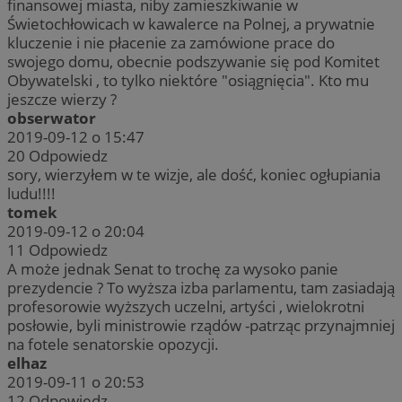
finansowej miasta, niby zamieszkiwanie w
Świetochłowicach w kawalerce na Polnej, a prywatnie
kluczenie i nie płacenie za zamówione prace do
swojego domu, obecnie podszywanie się pod Komitet
Obywatelski , to tylko niektóre "osiągnięcia". Kto mu
jeszcze wierzy ?
obserwator
2019-09-12 o 15:47
20
Odpowiedz
sory, wierzyłem w te wizje, ale dość, koniec ogłupiania
ludu!!!!
tomek
2019-09-12 o 20:04
11
Odpowiedz
A może jednak Senat to trochę za wysoko panie
prezydencie ? To wyższa izba parlamentu, tam zasiadają
profesorowie wyższych uczelni, artyści , wielokrotni
posłowie, byli ministrowie rządów -patrząc przynajmniej
na fotele senatorskie opozycji.
elhaz
2019-09-11 o 20:53
12
Odpowiedz