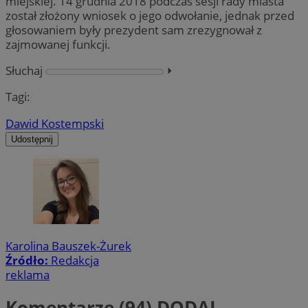
miejskiej. 14 grudnia 2018 podczas sesji rady miasta
został złożony wniosek o jego odwołanie, jednak przed
głosowaniem były prezydent sam zrezygnował z
zajmowanej funkcji.
Słuchaj
⏵︎
Tagi:
Dawid Kostempski
Udostępnij
Karolina Bauszek-Żurek
Źródło:
Redakcja
reklama
Komentarze (94)
DODAJ