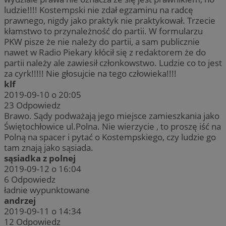
ludzie!!!! Kostempski nie zdał egzaminu na radcę
prawnego, nigdy jako praktyk nie praktykował. Trzecie
kłamstwo to przynależność do partii. W formularzu
PKW pisze że nie należy do partii, a sam publicznie
nawet w Radio Piekary kłócił się z redaktorem że do
partii należy ale zawiesił członkowstwo. Ludzie co to jest
za cyrk!!!!! Nie głosujcie na tego człowieka!!!!
klf
2019-09-10 o 20:05
23
Odpowiedz
Brawo. Sądy podważają jego miejsce zamieszkania jako
Świętochłowice ul.Polna. Nie wierzycie , to proszę iść na
Polną na spacer i pytać o Kostempskiego, czy ludzie go
tam znają jako sąsiada.
sąsiadka z polnej
2019-09-12 o 16:04
6
Odpowiedz
ładnie wypunktowane
andrzej
2019-09-11 o 14:34
12
Odpowiedz