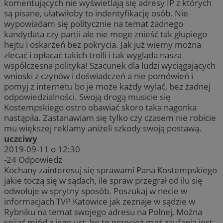
komentujących nie wyświetlają się adresy IP z których
są pisane, ułatwiłoby to indentyfikację osób. Nie
wypowiadam się politycznie na temat żadnego
kandydata czy partii ale nie moge znieść tak głupiego
hejtu i oskarżeń bez pokrycia. Jak już wiemy można
zlecać i opłacać takich trolli i tak wygląda nasza
współczesna polityka! Szacunek dla ludzi wyciągających
wnioski z czynów i doświadczeń a nie pomówień i
pomyj z internetu bo je może każdy wylać, bez żadnej
odpowiedzialności. Swoją drogą musicie się
Kostempskiego ostro obawiać skoro taka nagonka
nastąpiła. Zastanawiam się tylko czy czasem nie robicie
mu większej reklamy aniżeli szkody swoją postawą.
uczciwy
2019-09-11 o 12:30
-24
Odpowiedz
Kochany zainteresuj się sprawami Pana Kostempskiego
jakie toczą się w sądach, ile spraw przegrał od ilu się
odwołuje w sprytny sposób. Poszukaj w necie w
informacjach TVP Katowice jak zeznaje w sądzie w
Rybniku na temat swojego adresu na Polnej, Można
spijać miód z jego ust, bo to przecież mąż zaufania jest.