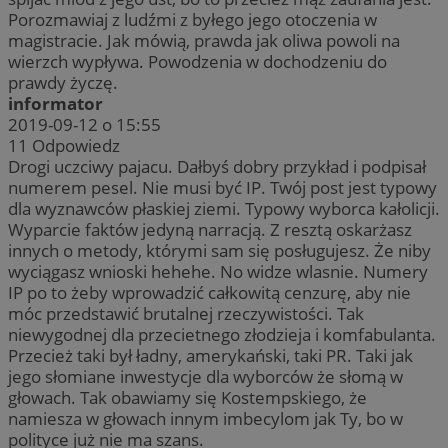
Porozmawiaj z ludźmi z byłego jego otoczenia w
magistracie. Jak mówią, prawda jak oliwa powoli na
wierzch wypływa. Powodzenia w dochodzeniu do
prawdy życzę.
informator
2019-09-12 o 15:55
11
Odpowiedz
Drogi uczciwy pajacu. Dałbyś dobry przykład i podpisał
numerem pesel. Nie musi być IP. Twój post jest typowy
dla wyznawców płaskiej ziemi. Typowy wyborca kałolicji.
Wyparcie faktów jedyną narracją. Z resztą oskarżasz
innych o metody, którymi sam się posługujesz. Że niby
wyciągasz wnioski hehehe. No widze wlasnie. Numery
IP po to żeby wprowadzić całkowitą cenzurę, aby nie
móc przedstawić brutalnej rzeczywistości. Tak
niewygodnej dla przecietnego złodzieja i komfabulanta.
Przecież taki był ładny, amerykański, taki PR. Taki jak
jego słomiane inwestycje dla wyborców że słomą w
głowach. Tak obawiamy się Kostempskiego, że
namiesza w głowach innym imbecylom jak Ty, bo w
polityce już nie ma szans.