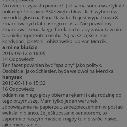
No rzecz oczywista przecież. Już sama sonda w artykule
pokazuje że prawie 3/4 świętochłowickich wyborców
nie odda głosu na Pana Dawida. To jest wypadkowa 8
zmarnowanych lat naszego miasta. Nie pozwólmy
zmarnować senackiego fotela na to, aby zasiadła w nim
tak niekompetentna osoba. Są na szczęście lepsi
kandydaci, jak Pani Tobiszowska lub Pan Mercik.
a mi na biuście
2019-09-12 o 18:05
14
Odpowiedz
Ten facet powinien być "spalony" jako polityk.
Osobiście, jako Schlesier, byda welowoł na Mercika.
hanysek
2019-09-11 o 15:32
16
Odpowiedz
oddam na niego głosy obiema rękami i całą rodzinę do
tego przymuszę. Mam tylko jeden warunek,
zobowiązanie na papierze z zabezpieczeniem w postaci
weksla in blanco, że jeśli zostanie senatorem, to
zapomni o naszym mieście i nigdy tu nie wróci nawet
jako mieszkaniec.