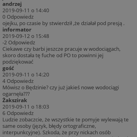
andrzej
2019-09-11 o 14:40
0
Odpowiedz
ojejku, po czasie by stwierdził ,że działał pod presją .
informator
2019-09-12 o 15:48
-2
Odpowiedz
Ciekawe czy barbi jeszcze pracuje w wodociągach,
skoro dostała tę fuche od PO to powinni jej
podziękować
gość
2019-09-11 o 14:20
4
Odpowiedz
Mówisz o Będzinie? czy już jakieś nowe wodociągi
ogarnęła???
Żakszirak
2019-09-11 o 18:03
6
Odpowiedz
Ludzie zobaczcie, że wszystkie te pomyje wylewają te
same osoby (język, błędy ortograficzne,
interpunkcyjne). Szkoda, że przy nickach osób