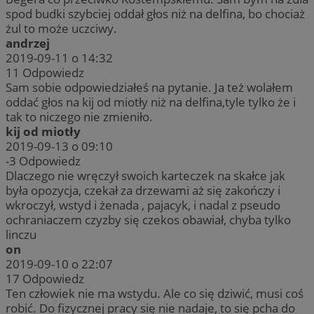
spod budki szybciej oddał głos niż na delfina, bo chociaż
żul to może uczciwy.
andrzej
2019-09-11 o 14:32
11
Odpowiedz
Sam sobie odpowiedziałeś na pytanie. Ja też wolałem
oddać głos na kij od miotły niż na delfina,tyle tylko że i
tak to niczego nie zmieniło.
kij od miotły
2019-09-13 o 09:10
-3
Odpowiedz
Dlaczego nie wręczył swoich karteczek na skałce jak
była opozycja, czekał za drzewami aż się zakończy i
wkroczył, wstyd i żenada , pajacyk, i nadal z pseudo
ochraniaczem czyzby się czekos obawiał, chyba tylko
linczu
on
2019-09-10 o 22:07
17
Odpowiedz
Ten człowiek nie ma wstydu. Ale co się dziwić, musi coś
robić. Do fizycznej pracy się nie nadaje, to się pcha do