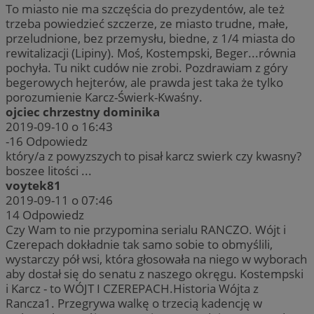
To miasto nie ma szczęścia do prezydentów, ale też
trzeba powiedzieć szczerze, ze miasto trudne, małe,
przeludnione, bez przemysłu, biedne, z 1/4 miasta do
rewitalizacji (Lipiny). Moś, Kostempski, Beger...równia
pochyła. Tu nikt cudów nie zrobi. Pozdrawiam z góry
begerowych hejterów, ale prawda jest taka że tylko
porozumienie Karcz-Świerk-Kwaśny.
ojciec chrzestny dominika
2019-09-10 o 16:43
-16
Odpowiedz
który/a z powyzszych to pisał karcz swierk czy kwasny?
boszee litości ...
voytek81
2019-09-11 o 07:46
14
Odpowiedz
Czy Wam to nie przypomina serialu RANCZO. Wójt i
Czerepach dokładnie tak samo sobie to obmyślili,
wystarczy pół wsi, która głosowała na niego w wyborach
aby dostał się do senatu z naszego okręgu. Kostempski
i Karcz - to WÓJT I CZEREPACH.Historia Wójta z
Rancza1. Przegrywa walkę o trzecią kadencję w