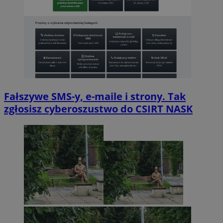
Fałszywe SMS-y, e-maile i strony. Tak
zgłosisz cyberoszustwo do CSIRT NASK