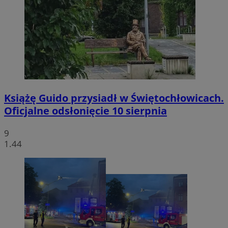
Książę Guido przysiadł w Świętochłowicach.
Oficjalne odsłonięcie 10 sierpnia
9
1.44