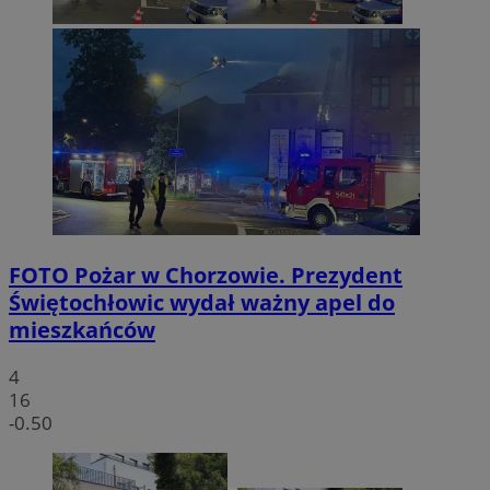
FOTO
Pożar w Chorzowie. Prezydent
Świętochłowic wydał ważny apel do
mieszkańców
4
16
-0.50