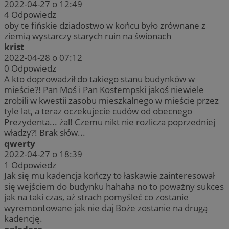
2022-04-27 o 12:49
4
Odpowiedz
oby te fińskie dziadostwo w końcu było zrównane z
ziemią wystarczy starych ruin na świonach
krist
2022-04-28 o 07:12
0
Odpowiedz
A kto doprowadził do takiego stanu budynków w
mieście?! Pan Moś i Pan Kostempski jakoś niewiele
zrobili w kwestii zasobu mieszkalnego w mieście przez
tyle lat, a teraz oczekujecie cudów od obecnego
Prezydenta... żal! Czemu nikt nie rozlicza poprzedniej
władzy?! Brak słów...
qwerty
2022-04-27 o 18:39
1
Odpowiedz
Jak się mu kadencja kończy to łaskawie zainteresował
się wejściem do budynku hahaha no to poważny sukces
jak na taki czas, aż strach pomyśleć co zostanie
wyremontowane jak nie daj Boże zostanie na drugą
kadencję.