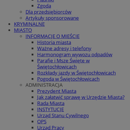
Zgoda
Dla przedsiębiorców
Artykuły sponsorowane
KRYMINALNE
MIASTO
INFORMACJE O MIEŚCIE
Historia miasta
Ważne adresy i telefony
Harmonogram wywozu odpadów
Parafie i Msze Święte w
Świętochłowicach
Rozkłady jazdy w Świętochłowicach
Pogoda w Świętochłowicach
ADMINISTRACJA
Prezydent Miasta
Jak załatwić sprawę w Urzędzie Miasta?
Rada Miasta
INSTYTUCJE
Urząd Stanu Cywilnego
OPS
Urząd Pracy