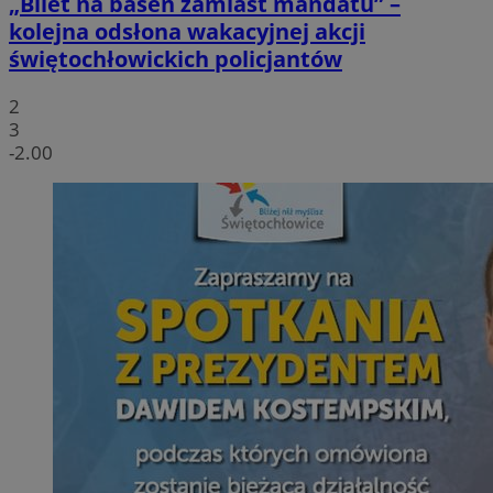
„Bilet na basen zamiast mandatu” –
kolejna odsłona wakacyjnej akcji
świętochłowickich policjantów
2
3
-2.00