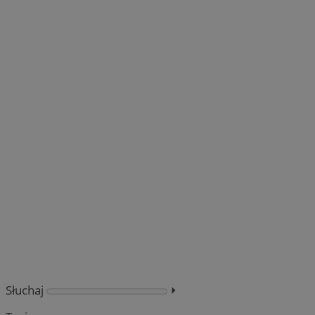
Słuchaj
⏵︎