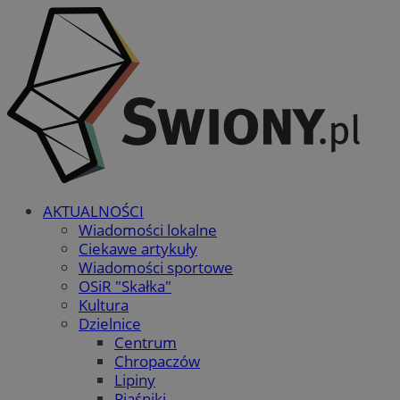
AKTUALNOŚCI
Wiadomości lokalne
Ciekawe artykuły
Wiadomości sportowe
OSiR "Skałka"
Kultura
Dzielnice
Centrum
Chropaczów
Lipiny
Piaśniki