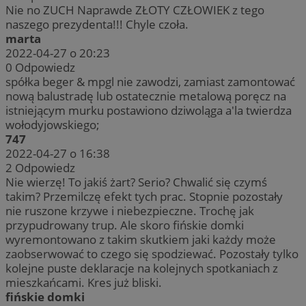
Nie no ZUCH Naprawde ZŁOTY CZŁOWIEK z tego
naszego prezydenta!!! Chyle czoła.
marta
2022-04-27 o 20:23
0
Odpowiedz
spółka beger & mpgl nie zawodzi, zamiast zamontować
nową balustradę lub ostatecznie metalową poręcz na
istniejącym murku postawiono dziwoląga a'la twierdza
wołodyjowskiego;
747
2022-04-27 o 16:38
2
Odpowiedz
Nie wierzę! To jakiś żart? Serio? Chwalić się czymś
takim? Przemilczę efekt tych prac. Stopnie pozostały
nie ruszone krzywe i niebezpieczne. Trochę jak
przypudrowany trup. Ale skoro fińskie domki
wyremontowano z takim skutkiem jaki każdy może
zaobserwować to czego się spodziewać. Pozostały tylko
kolejne puste deklaracje na kolejnych spotkaniach z
mieszkańcami. Kres już bliski.
fińskie domki