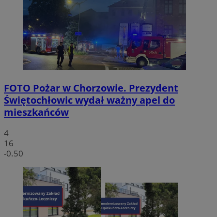
FOTO
Pożar w Chorzowie. Prezydent
Świętochłowic wydał ważny apel do
mieszkańców
4
16
-0.50