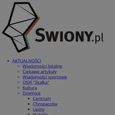
AKTUALNOŚCI
Wiadomości lokalne
Ciekawe artykuły
Wiadomości sportowe
OSiR "Skałka"
Kultura
Dzielnice
Centrum
Chropaczów
Lipiny
Piaśniki