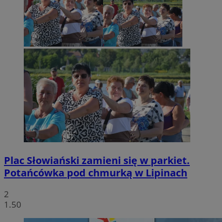
Plac Słowiański zamieni się w parkiet.
Potańcówka pod chmurką w Lipinach
2
1.50