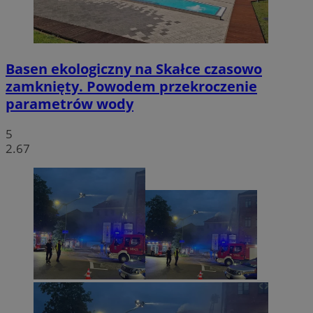
Basen ekologiczny na Skałce czasowo
zamknięty. Powodem przekroczenie
parametrów wody
5
2.67