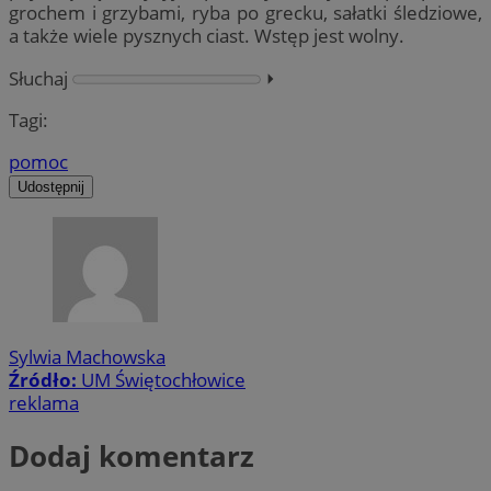
grochem i grzybami, ryba po grecku, sałatki śledziowe,
a także wiele pysznych ciast. Wstęp jest wolny.
Słuchaj
⏵︎
Tagi:
pomoc
Udostępnij
Sylwia Machowska
Źródło:
UM Świętochłowice
reklama
Dodaj komentarz