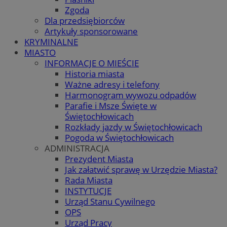
Zgoda
Dla przedsiębiorców
Artykuły sponsorowane
KRYMINALNE
MIASTO
INFORMACJE O MIEŚCIE
Historia miasta
Ważne adresy i telefony
Harmonogram wywozu odpadów
Parafie i Msze Święte w
Świętochłowicach
Rozkłady jazdy w Świętochłowicach
Pogoda w Świętochłowicach
ADMINISTRACJA
Prezydent Miasta
Jak załatwić sprawę w Urzędzie Miasta?
Rada Miasta
INSTYTUCJE
Urząd Stanu Cywilnego
OPS
Urząd Pracy