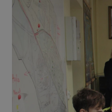
openstat_1gz8lx8d
_ga_DEDM2KCVWQ
_ga
VISITOR_INFO1_LIV
_clsk
ustat_6nfvwhmzau
_clsk
MUID
FCCDCF
__eoi