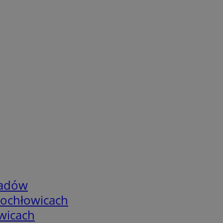
adów
tochłowicach
wicach