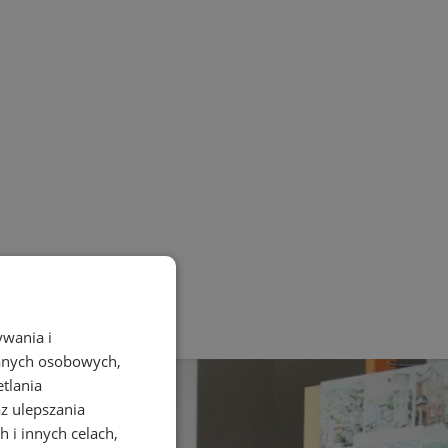
ywania i
danych osobowych,
etlania
az ulepszania
 i innych celach,