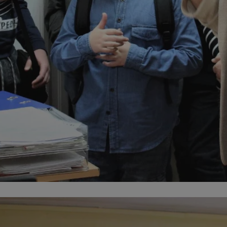
swiony.pl
1 rok
Ten plik cookie przechowuje identyfik
swiony.pl
1 rok
Ten plik cookie przechowuje identyfik
swiony.pl
1 rok
Ten plik cookie przechowuje identyfik
nt
4 tygodnie 2 dni
Ten plik cookie jest używany przez 
CookieScript
Script.com do zapamiętywania prefe
swiony.pl
zgody użytkownika na pliki cookie. J
aby baner cookie Cookie-Script.com 
METADATA
5 miesięcy 4
Ten plik cookie przechowuje informa
YouTube
tygodnie
użytkownika oraz jego preferencjac
.youtube.com
prywatności podczas korzystania z wi
wybory dotyczące polityki prywatnoś
zgody, zapewniając ich przestrzegan
wizytach. Dzięki temu użytkownik 
konfigurować swoich preferencji, co
zgodność z regulacjami ochrony dan
Polityce prywatności Google
Provider
/
Domena
Okres przechowywania
Provider
/
Okres
Opis
.youtube.com
5 miesięcy 4 tygodnie
Domena
przechowywania
Provider
/
Okres
Opis
Domena
przechowywania
1 rok
Powiązany z platformą reklamową banerów
OpenX
wydawców. Rejestruje, czy zostały wyświetl
Technologies
1 rok
Jest to własny plik co
Microsoft
reklamy. Podobno używane tylko do zwiększ
który zapewnia prawid
Inc.
Corporation
a nie do kierowania na użytkowników. Jako 
witryny.
reklama.silnet.pl
.c.bing.com