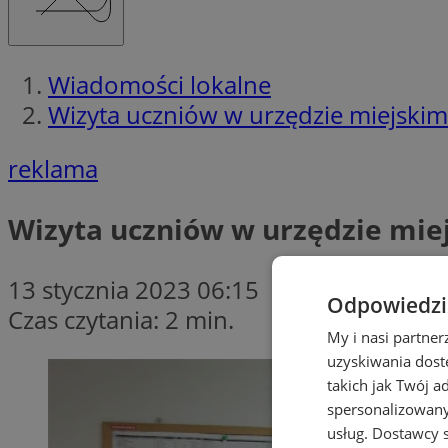
Wiadomości lokalne
Wizyta uczniów w urzędzie miejskim
reklama
Wizyta uczniów w urzędzie mie
13 stycznia 2023 06:15
Odpowiedzia
Czas czytania: 2 min.
My i nasi partne
uzyskiwania dost
takich jak Twój a
spersonalizowanyc
usług.
Dostawcy s