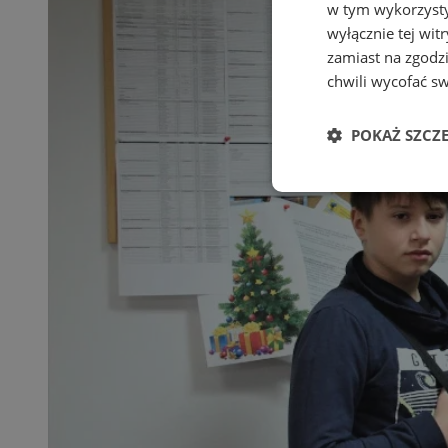
w tym wykorzysty
wyłącznie tej wi
zamiast na zgodz
chwili wycofać s
POKAŻ SZCZ
Niezbędne
Ni
Niezbędne pliki cook
zarządzanie kontem. 
Nazwa