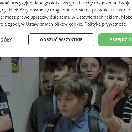
wać precyzyjne dane geolokalizacyjne i cechy urządzenia. Twoje
tryny. Niektórzy dostawcy mogą opierać się na prawnie uzasadnio
ie; masz prawo sprzeciwić się temu w
Ustawieniach reklam
. Może
woją zgodę w
Ustawieniach plików cookie
.
Polityka prywatności
EGÓŁY
ODRZUĆ WSZYSTKIE
PRZEJDŹ 
Wydajność
Targetowanie
Funkcjonalność
Ni
ezbędne
Wydajność
Targetowanie
Funkcjonalność
Niesklasyfikow
ie umożliwiają korzystanie z podstawowych funkcji strony internetowej, takich jak log
Bez niezbędnych plików cookie nie można prawidłowo korzystać ze strony internetowe
Provider
/
Okres
Opis
Domena
przechowywania