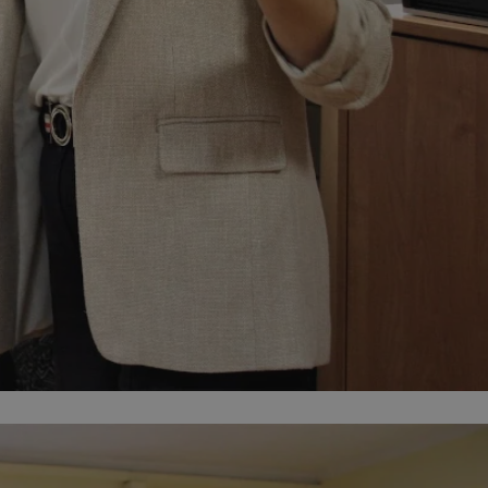
ator sesji.
ator sesji.
ator sesji.
usługę Cookie-
rencji dotyczących
est to konieczne,
działał poprawnie.
cje o zgodzie
h dotyczących
tryny. Rejestruje
ci i ustawień
ie w kolejnych
nie musi ponownie
 zwiększa wygodę i
ych.
Opis
 OpenX dla
one określone
okie Microsoft MSN,
enia skuteczności,
łowe działanie tej
plik cookie