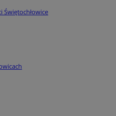
i Świętochłowice
łowicach