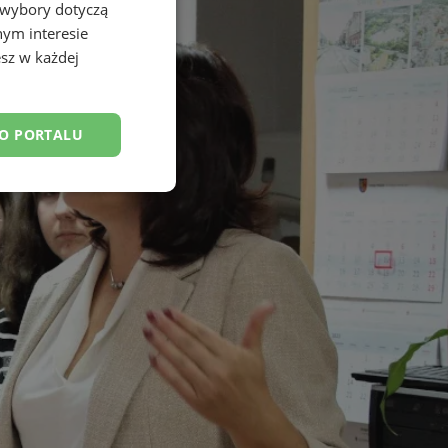
 wybory dotyczą
nym interesie
sz w każdej
DO PORTALU
esklasyfikowane
ane
owanie użytkownika i
j.