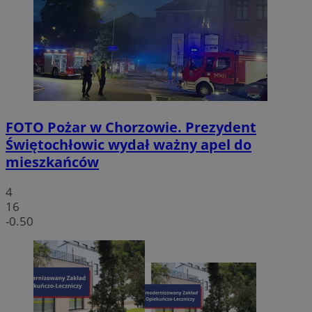
FOTO
Pożar w Chorzowie. Prezydent
Świętochłowic wydał ważny apel do
mieszkańców
4
16
-0.50