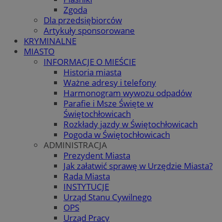
Zgoda
Dla przedsiębiorców
Artykuły sponsorowane
KRYMINALNE
MIASTO
INFORMACJE O MIEŚCIE
Historia miasta
Ważne adresy i telefony
Harmonogram wywozu odpadów
Parafie i Msze Święte w
Świętochłowicach
Rozkłady jazdy w Świętochłowicach
Pogoda w Świętochłowicach
ADMINISTRACJA
Prezydent Miasta
Jak załatwić sprawę w Urzędzie Miasta?
Rada Miasta
INSTYTUCJE
Urząd Stanu Cywilnego
OPS
Urząd Pracy