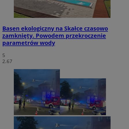
Basen ekologiczny na Skałce czasowo
zamknięty. Powodem przekroczenie
parametrów wody
5
2.67