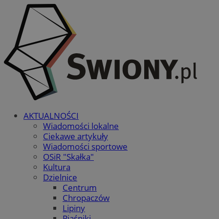
AKTUALNOŚCI
Wiadomości lokalne
Ciekawe artykuły
Wiadomości sportowe
OSiR "Skałka"
Kultura
Dzielnice
Centrum
Chropaczów
Lipiny
Piaśniki