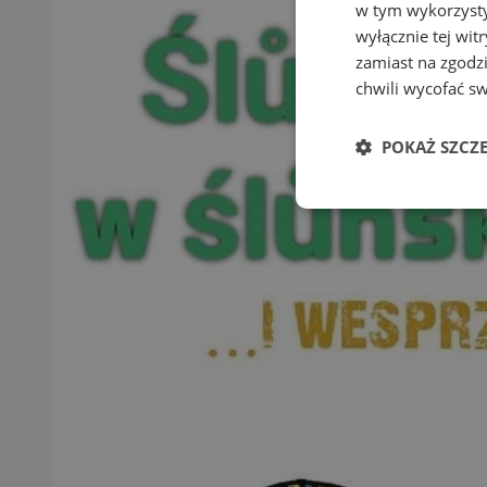
w tym wykorzysty
wyłącznie tej wi
zamiast na zgodz
chwili wycofać s
POKAŻ SZCZ
Niezbędne
Ni
Niezbędne pliki cook
zarządzanie kontem. 
Nazwa