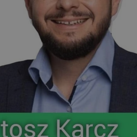
ator sesji.
ator sesji.
ator sesji.
usługę Cookie-
rencji dotyczących
est to konieczne,
działał poprawnie.
cje o zgodzie
h dotyczących
tryny. Rejestruje
ci i ustawień
ie w kolejnych
nie musi ponownie
 zwiększa wygodę i
ych.
Opis
 OpenX dla
one określone
okie Microsoft MSN,
enia skuteczności,
łowe działanie tej
plik cookie