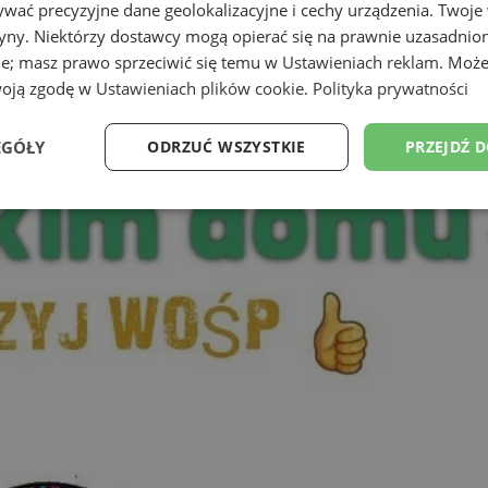
wać precyzyjne dane geolokalizacyjne i cechy urządzenia. Twoje
tryny. Niektórzy dostawcy mogą opierać się na prawnie uzasadnio
ie; masz prawo sprzeciwić się temu w
Ustawieniach reklam
. Może
woją zgodę w
Ustawieniach plików cookie
.
Polityka prywatności
EGÓŁY
ODRZUĆ WSZYSTKIE
PRZEJDŹ 
Wydajność
Targetowanie
Funkcjonalność
Ni
ezbędne
Wydajność
Targetowanie
Funkcjonalność
Niesklasyfikow
ie umożliwiają korzystanie z podstawowych funkcji strony internetowej, takich jak log
Bez niezbędnych plików cookie nie można prawidłowo korzystać ze strony internetowe
Provider
/
Okres
Opis
Domena
przechowywania