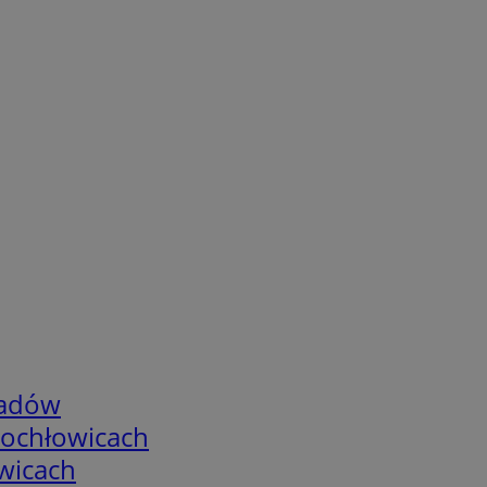
adów
tochłowicach
wicach