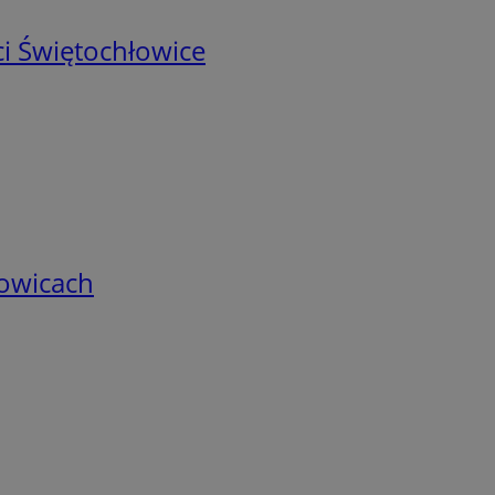
i Świętochłowice
łowicach