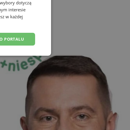
 wybory dotyczą
nym interesie
sz w każdej
DO PORTALU
esklasyfikowane
ane
owanie użytkownika i
j.