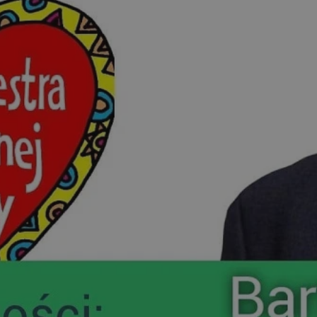
swiony.pl
1 rok
Ten plik cookie przechowuje identyfik
swiony.pl
1 rok
Ten plik cookie przechowuje identyfik
swiony.pl
1 rok
Ten plik cookie przechowuje identyfik
nt
4 tygodnie 2 dni
Ten plik cookie jest używany przez 
CookieScript
Script.com do zapamiętywania prefe
swiony.pl
zgody użytkownika na pliki cookie. J
aby baner cookie Cookie-Script.com 
METADATA
5 miesięcy 4
Ten plik cookie przechowuje informa
YouTube
tygodnie
użytkownika oraz jego preferencjac
.youtube.com
prywatności podczas korzystania z wi
wybory dotyczące polityki prywatnoś
zgody, zapewniając ich przestrzegan
wizytach. Dzięki temu użytkownik 
konfigurować swoich preferencji, co
zgodność z regulacjami ochrony dan
Polityce prywatności Google
Provider
/
Domena
Okres przechowywania
Provider
/
Okres
Opis
.youtube.com
5 miesięcy 4 tygodnie
Domena
przechowywania
Provider
/
Okres
Opis
Domena
przechowywania
1 rok
Powiązany z platformą reklamową banerów
OpenX
wydawców. Rejestruje, czy zostały wyświetl
Technologies
1 rok
Jest to własny plik co
Microsoft
reklamy. Podobno używane tylko do zwiększ
który zapewnia prawid
Inc.
Corporation
a nie do kierowania na użytkowników. Jako 
witryny.
reklama.silnet.pl
.c.bing.com