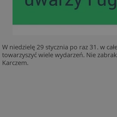
openstat_1gz8lx8d
_ga_DEDM2KCVWQ
_ga
VISITOR_INFO1_LIV
W niedzielę 29 stycznia po raz 31. w ca
towarzyszyć wiele wydarzeń. Nie zabrakn
_clsk
Karczem.
ustat_6nfvwhmzau
_clsk
MUID
FCCDCF
__eoi