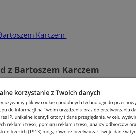
z Bartoszem Karczem
iad z Bartoszem Karczem
lne korzystanie z Twoich danych
rzy używamy plików cookie i podobnych technologii do przechow
ępu do informacji na Twoim urządzeniu oraz do przetwarzania 
dres IP, unikalne identyfikatory i dane przeglądania, w celu wyświ
h reklam i treści, pomiaru reklam i treści, analizy odbiorców or
tron trzecich (1913)
mogą również przetwarzać Twoje dane w tych