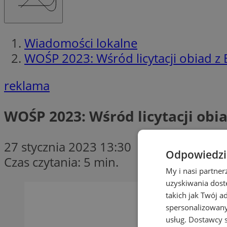
Wiadomości lokalne
WOŚP 2023: Wśród licytacji obiad 
reklama
WOŚP 2023: Wśród licytacji ob
27 stycznia 2023 13:30
Odpowiedzia
Czas czytania: 5 min.
My i nasi partne
uzyskiwania dost
takich jak Twój a
spersonalizowanyc
usług.
Dostawcy s