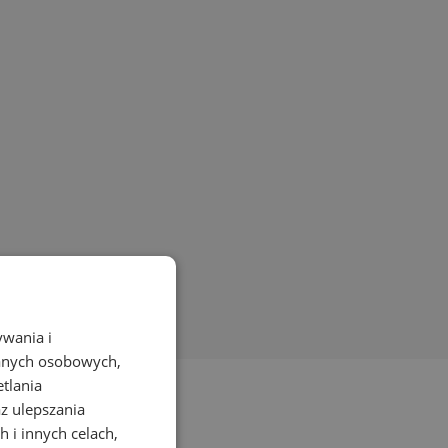
ywania i
danych osobowych,
etlania
az ulepszania
 i innych celach,