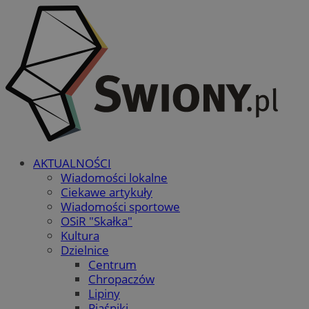
AKTUALNOŚCI
Wiadomości lokalne
Ciekawe artykuły
Wiadomości sportowe
OSiR "Skałka"
Kultura
Dzielnice
Centrum
Chropaczów
Lipiny
Piaśniki