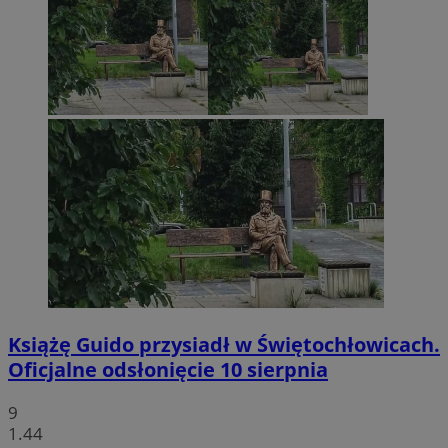
Książę Guido przysiadł w Świętochłowicach.
Oficjalne odsłonięcie 10 sierpnia
9
1.44