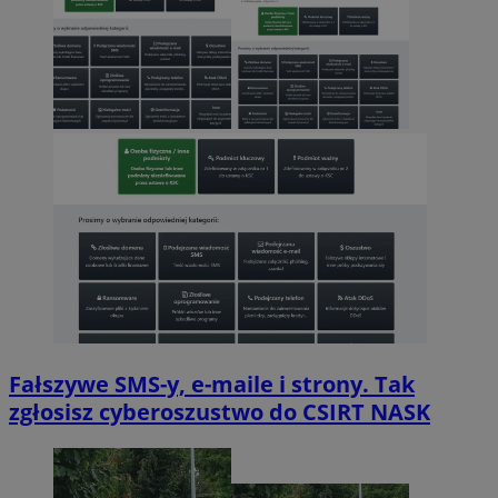
Fałszywe SMS-y, e-maile i strony. Tak
zgłosisz cyberoszustwo do CSIRT NASK