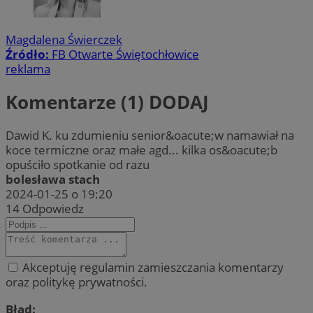
Magdalena Świerczek
Źródło:
FB Otwarte Świętochłowice
reklama
Komentarze (1)
DODAJ
Dawid K. ku zdumieniu senior&oacute;w namawiał na
koce termiczne oraz małe agd... kilka os&oacute;b
opuściło spotkanie od razu
bolesława stach
2024-01-25 o 19:20
14
Odpowiedz
Akceptuję regulamin zamieszczania komentarzy
oraz politykę prywatności.
Błąd: