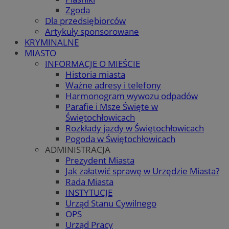
Zgoda
Dla przedsiębiorców
Artykuły sponsorowane
KRYMINALNE
MIASTO
INFORMACJE O MIEŚCIE
Historia miasta
Ważne adresy i telefony
Harmonogram wywozu odpadów
Parafie i Msze Święte w
Świętochłowicach
Rozkłady jazdy w Świętochłowicach
Pogoda w Świętochłowicach
ADMINISTRACJA
Prezydent Miasta
Jak załatwić sprawę w Urzędzie Miasta?
Rada Miasta
INSTYTUCJE
Urząd Stanu Cywilnego
OPS
Urząd Pracy