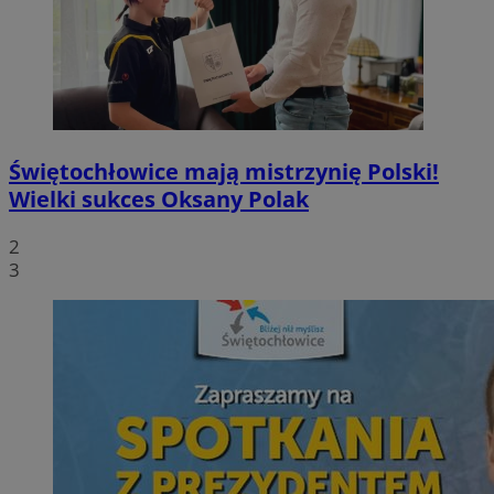
Świętochłowice mają mistrzynię Polski!
Wielki sukces Oksany Polak
2
3