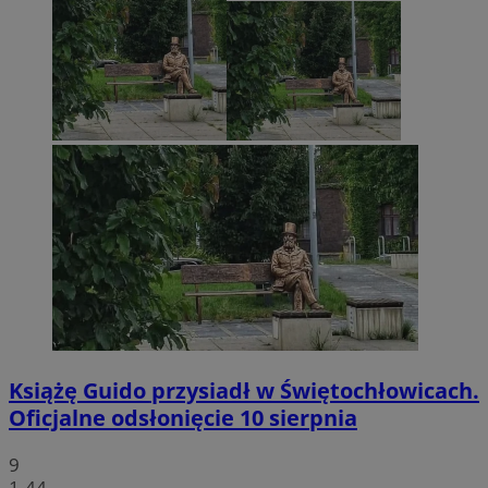
Książę Guido przysiadł w Świętochłowicach.
Oficjalne odsłonięcie 10 sierpnia
9
1.44