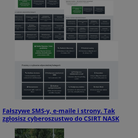
Fałszywe SMS-y, e-maile i strony. Tak
zgłosisz cyberoszustwo do CSIRT NASK