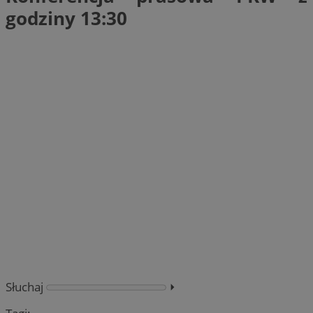
godziny 13:30
Słuchaj
⏵︎