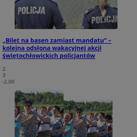
„Bilet na basen zamiast mandatu” –
kolejna odsłona wakacyjnej akcji
świętochłowickich policjantów
2
3
-2.00