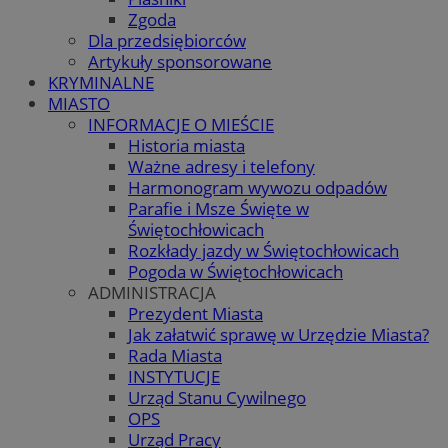
Zgoda
Dla przedsiębiorców
Artykuły sponsorowane
KRYMINALNE
MIASTO
INFORMACJE O MIEŚCIE
Historia miasta
Ważne adresy i telefony
Harmonogram wywozu odpadów
Parafie i Msze Święte w
Świętochłowicach
Rozkłady jazdy w Świętochłowicach
Pogoda w Świętochłowicach
ADMINISTRACJA
Prezydent Miasta
Jak załatwić sprawę w Urzędzie Miasta?
Rada Miasta
INSTYTUCJE
Urząd Stanu Cywilnego
OPS
Urząd Pracy