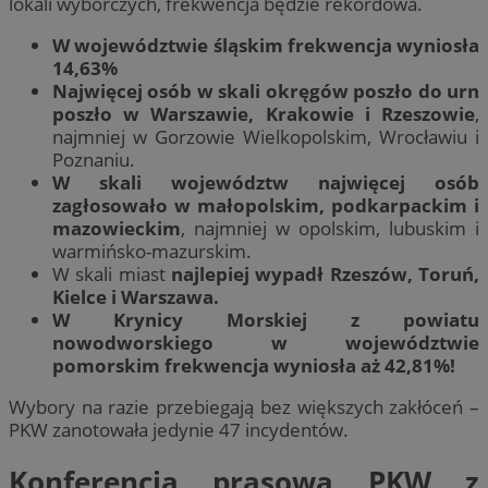
lokali wyborczych, frekwencja będzie rekordowa.
W województwie śląskim frekwencja wyniosła
14,63%
Najwięcej osób w skali okręgów poszło do urn
poszło w Warszawie, Krakowie i Rzeszowie
,
najmniej w Gorzowie Wielkopolskim, Wrocławiu i
Poznaniu.
W skali województw najwięcej osób
zagłosowało w małopolskim, podkarpackim i
mazowieckim
, najmniej w opolskim, lubuskim i
warmińsko-mazurskim.
W skali miast
najlepiej wypadł Rzeszów, Toruń,
Kielce i Warszawa.
W Krynicy Morskiej z powiatu
nowodworskiego w województwie
pomorskim frekwencja wyniosła aż 42,81%!
Wybory na razie przebiegają bez większych zakłóceń –
PKW zanotowała jedynie 47 incydentów.
Konferencja prasowa PKW z