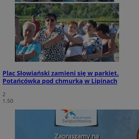
Plac Słowiański zamieni się w parkiet.
Potańcówka pod chmurką w Lipinach
2
1.50