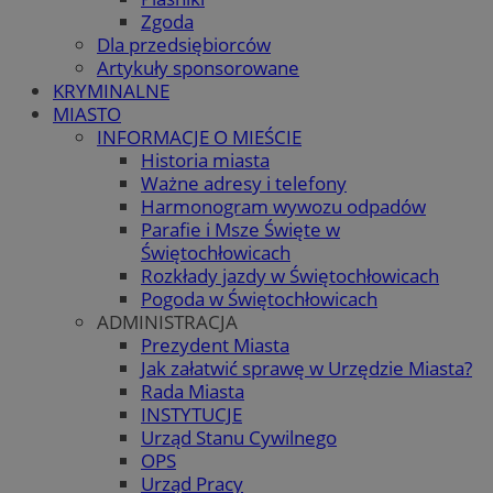
Zgoda
Dla przedsiębiorców
Artykuły sponsorowane
KRYMINALNE
MIASTO
INFORMACJE O MIEŚCIE
Historia miasta
Ważne adresy i telefony
Harmonogram wywozu odpadów
Parafie i Msze Święte w
Świętochłowicach
Rozkłady jazdy w Świętochłowicach
Pogoda w Świętochłowicach
ADMINISTRACJA
Prezydent Miasta
Jak załatwić sprawę w Urzędzie Miasta?
Rada Miasta
INSTYTUCJE
Urząd Stanu Cywilnego
OPS
Urząd Pracy