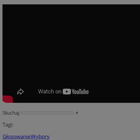
Słuchaj
⏵︎
Tagi:
Głosowanie
Wybory