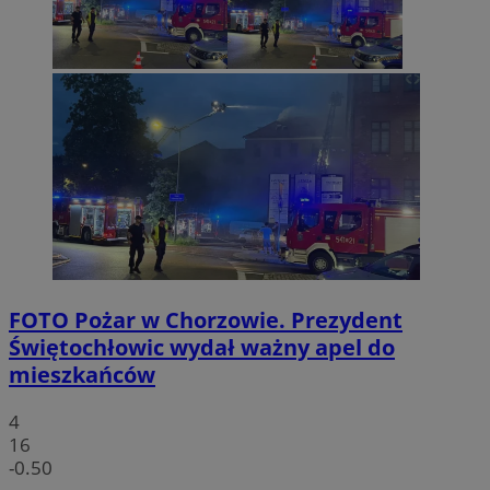
FOTO
Pożar w Chorzowie. Prezydent
Świętochłowic wydał ważny apel do
mieszkańców
4
16
-0.50