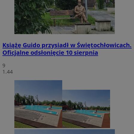
Książę Guido przysiadł w Świętochłowicach.
Oficjalne odsłonięcie 10 sierpnia
9
1.44