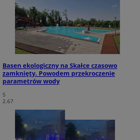
Basen ekologiczny na Skałce czasowo
zamknięty. Powodem przekroczenie
parametrów wody
5
2.67