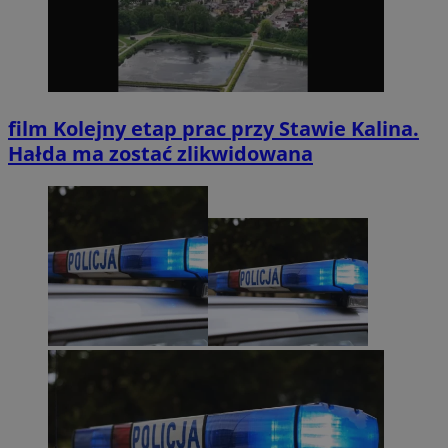
film
Kolejny etap prac przy Stawie Kalina.
Hałda ma zostać zlikwidowana