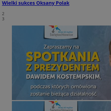
Wielki sukces Oksany Polak
2
3