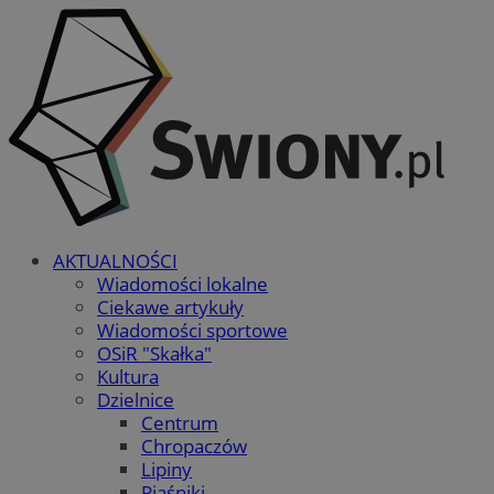
AKTUALNOŚCI
Wiadomości lokalne
Ciekawe artykuły
Wiadomości sportowe
OSiR "Skałka"
Kultura
Dzielnice
Centrum
Chropaczów
Lipiny
Piaśniki