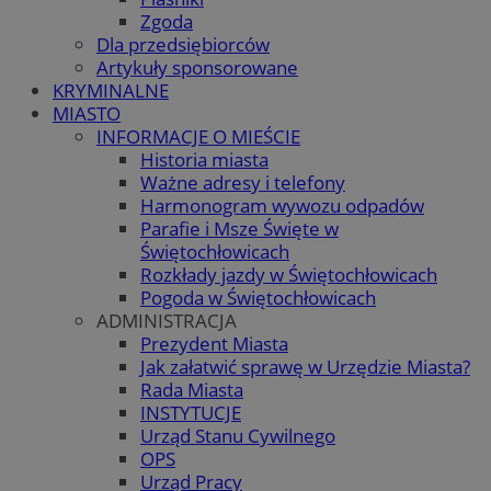
Zgoda
Dla przedsiębiorców
Artykuły sponsorowane
KRYMINALNE
MIASTO
INFORMACJE O MIEŚCIE
Historia miasta
Ważne adresy i telefony
Harmonogram wywozu odpadów
Parafie i Msze Święte w
Świętochłowicach
Rozkłady jazdy w Świętochłowicach
Pogoda w Świętochłowicach
ADMINISTRACJA
Prezydent Miasta
Jak załatwić sprawę w Urzędzie Miasta?
Rada Miasta
INSTYTUCJE
Urząd Stanu Cywilnego
OPS
Urząd Pracy