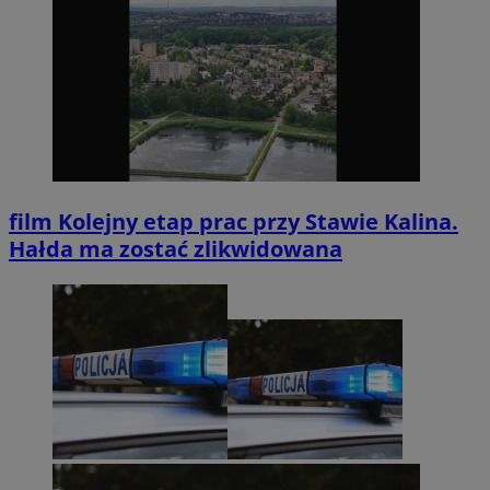
film
Kolejny etap prac przy Stawie Kalina.
Hałda ma zostać zlikwidowana