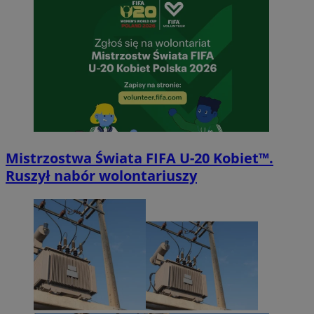
Mistrzostwa Świata FIFA U-20 Kobiet™.
Ruszył nabór wolontariuszy