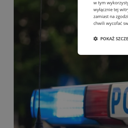
w tym wykorzysty
wyłącznie tej wi
zamiast na zgodz
chwili wycofać s
POKAŻ SZCZ
Niezbędn
Niezbędne pliki cook
zarządzanie kontem. 
Nazwa