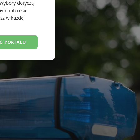
 wybory dotyczą
nym interesie
sz w każdej
DO PORTALU
nkcjonalność
owanie użytkownika i
j.