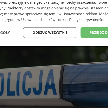
wać precyzyjne dane geolokalizacyjne i cechy urządzenia. Twoje
tryny. Niektórzy dostawcy mogą opierać się na prawnie uzasadnio
ie; masz prawo sprzeciwić się temu w
Ustawieniach reklam
. Może
woją zgodę w
Ustawieniach plików cookie
.
Polityka prywatności
EGÓŁY
ODRZUĆ WSZYSTKIE
PRZEJDŹ 
e
Wydajność
Targetowanie
Fu
Niezbędne
Wydajność
Targetowanie
Funkcjonalność
ie umożliwiają korzystanie z podstawowych funkcji strony internetowej, takich jak log
Bez niezbędnych plików cookie nie można prawidłowo korzystać ze strony internetowe
Okres
Provider
/
Domena
Opis
przechowywania