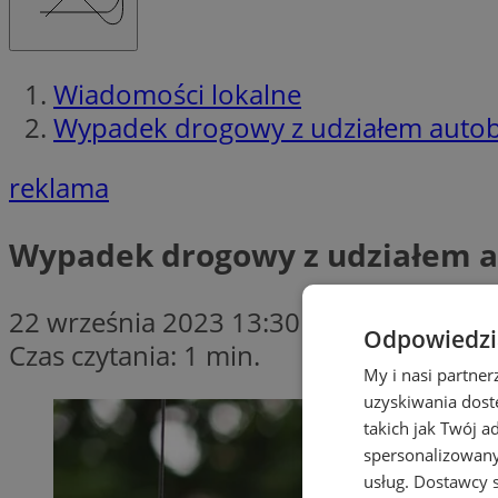
Wiadomości lokalne
Wypadek drogowy z udziałem autobu
reklama
Wypadek drogowy z udziałem au
22 września 2023 13:30
Odpowiedzia
Czas czytania: 1 min.
My i nasi partne
uzyskiwania dost
takich jak Twój a
spersonalizowanyc
usług.
Dostawcy s