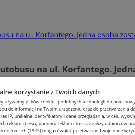
su na ul. Korfantego. Jedna osoba zos
tobusu na ul. Korfantego. Jedn
lne korzystanie z Twoich danych
rzy używamy plików cookie i podobnych technologii do przechow
ępu do informacji na Twoim urządzeniu oraz do przetwarzania 
dres IP, unikalne identyfikatory i dane przeglądania, w celu wyświ
h reklam i treści, pomiaru reklam i treści, analizy odbiorców or
tron trzecich (1845)
mogą również przetwarzać Twoje dane w tych