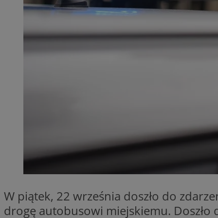
QeSessID
MvSessID
SessID
euds
li_gc
VISITOR_PRIVACY_
INGRESSCOOKIE
W piątek, 22 września doszło do zdar
drogę autobusowi miejskiemu. Doszło 
suid