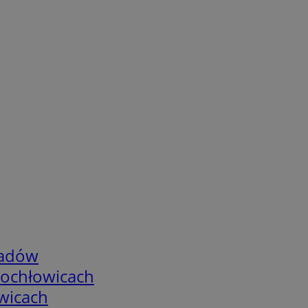
adów
tochłowicach
wicach