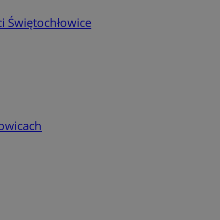
i Świętochłowice
łowicach