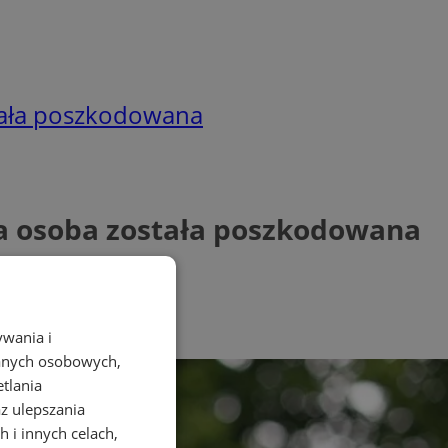
tała poszkodowana
a osoba została poszkodowana
ywania i
danych osobowych,
etlania
az ulepszania
 i innych celach,